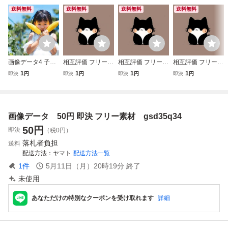
送料無料
送料無料
送料無料
送料無料
画像データ4 子ど
相互評価 フリー素
相互評価 フリー素
相互評価 フリー素
も 相互評価 1円 即
材画像データ フリ
材画像データ フリ
材画像データ フリ
1
1
1
1
即決
円
即決
円
即決
円
即決
円
決
ー画像 可愛い画像
ー画像 可愛い画像
ー画像 可愛い画像
2222
5555
1111
画像データ 50円 即決 フリー素材 gsd35q34
50
円
即決
（税0円）
落札者負担
送料
配送方法
ヤマト
配送方法一覧
1
件
5月11日（月）20時19分
終了
未使用
あなただけの特別なクーポンを受け取れます
詳細