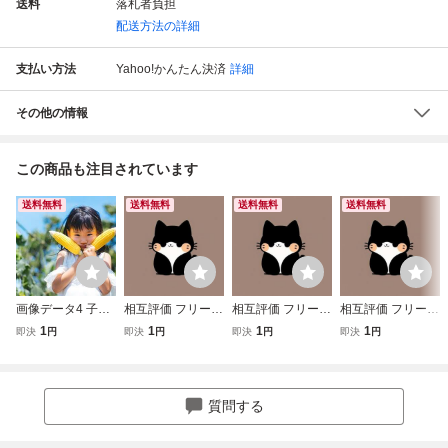
送料
落札者負担
配送方法の詳細
支払い方法
Yahoo!かんたん決済
詳細
その他の情報
この商品も注目されています
送料無料
送料無料
送料無料
送料無料
画像データ4 子ど
相互評価 フリー素
相互評価 フリー素
相互評価 フリー素
も 相互評価 1円 即
材画像データ フリ
材画像データ フリ
材画像データ フリ
1
1
1
1
即決
円
即決
円
即決
円
即決
円
決
ー画像 可愛い画像
ー画像 可愛い画像
ー画像 可愛い画像
2222
5555
1111
質問する