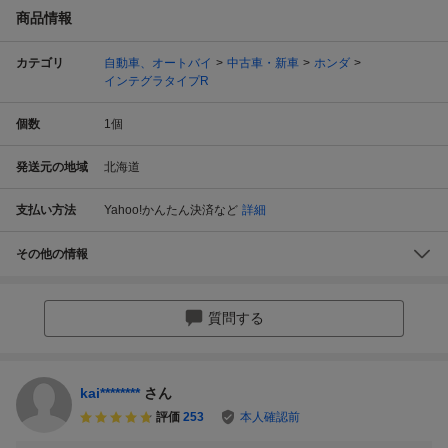
商品情報
カテゴリ
自動車、オートバイ
中古車・新車
ホンダ
インテグラタイプR
個数
1
個
発送元の地域
北海道
支払い方法
Yahoo!かんたん決済
など
詳細
その他の情報
質問する
kai********
さん
評価
253
本人確認前