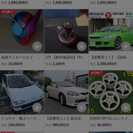
イズTE37SLオーリンズ車
テグラタイプR 後期型K2
少 ミッション 北米仕
1,990,000
1,980,000
1,650,000
即決
円
即決
円
現在
円
高調
0AiVTECエンジン6MT黒
様 旧車
本日終了
レカロインテリアマフラ
ー車高調ブレンボナビTV
仮面ライダービルド マ
1円 【動作確認済】Thrust
【諸費用コミ】:【諸経費
スク ヘルメット
master T500RS シフター
コミ】【中古車☆大阪☆
15,000
2,100
2,398,000
即決
円
現在
円
現在
円
Hパターン シーケンシャ
関西】 平成13年 インテグ
ル スラストマスター 本
ラタイプR 2.0 D席レカロ
本日終了
体のみ TH8S シフトレバ
RS-Gシート・GTウィン
ー PS4 PC
トゥデイ 極上ベース
【諸費用コミ】返金保証
ENKEI RP-01♪エンケイ 1
低走行 倉庫長期保管 j
付:神奈川発 平成13年 ホ
6×7JJ PCD114.3 5H +35
150,000
980,001
48,400
現在
円
即決
円
現在
円
w3
ンダ インテグラ 2.0 iS
ハブ73♪マークⅡ チェイ