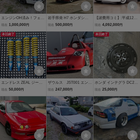
エンジンOH済み！フェア
岩手県発 H7 ホンダシビ
【諸費用コミ】:平成12年
レディZ 32Z ツインター
ックシャトル 55X 5MT!実
ホンダ インテグラタイプ
1,000,000
500,000
4,092,000
現在
円
現在
円
現在
円
ボ Tバールーフ レスト
働！
R 1.8 K-TECHフルバラン
アやレースカーベースに
本日終了
スエンジン 98specモ
本日終了
も！
エンドレス ZEAL ジール
ザウルス JST001 エンジ
ホンダ インテグラ DC2 D
CL7 アコード ユーロR フ
ンはSR20 コスワースピ
B8 TypeR EK9 EK4 EG6
50,000
247,000
25,000
現在
円
現在
円
現在
円
ァンクション フルタップ
ストンエンジン掛かり走
クスコ 軽量フライホイー
車高調 Xコイル ホンダ H
る！ 書類無し
ル フライホイール 新品未
ONDA CL9
使用