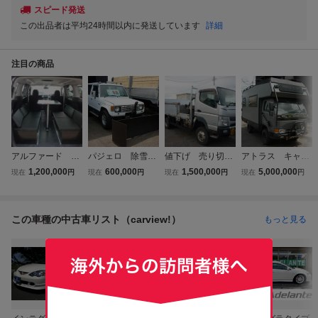
スピード発送
この出品者は平均24時間以内に発送しています
詳細
注目の商品
アルファード 車
パジェロ 除雪・
値下げ 売り切
アトラス キャン
中泊仕様 4WD
排雪等に 排土板
り 日産UD ア
ピング リフトア
1,200,000
600,000
1,500,000
5,000,000
現在
円
現在
円
現在
円
現在
円
1000Wインバータ
ウィンチ上下可
トラス4WD 高
ップ ディーゼ
ー 車検R9年5/22
書類無し フェリ
床 パワーゲー
ル カスタム車
フェリー積み込
ー積み込み可 搬
ト ディーゼル
外装終了 内装現
この車種の中古車リスト（carview!）
もっと見る
み可 全国納車可
送可
AT フェリー積み
在進行中 このま
込み可 ポンプ
までも可
車 希少 キャ
ンター