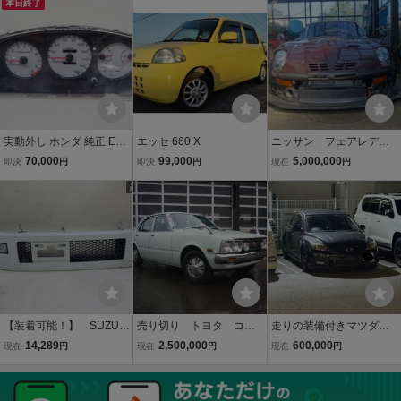
本日終了
サー シルビア 等に♪ホイ
ール4本♪即納♪2606W35
実動外し ホンダ 純正 EG6
エッセ 660 X
ニッサン フェアレディZ
シビック B16A MT スピー
HS30 47年式 RB26非
70,000
99,000
5,000,000
即決
円
即決
円
現在
円
ドメーター 計器 78100-S
公認サーキット用
R3-J600 111850㎞ 8071-
5048
【装着可能！】 SUZUKI
売り切り トヨタ コロ
走りの装備付きマツダス
スズキ 純正 MH21S ワゴ
ナ 1600GL 新車ワンオ
ピードアクセラ
14,289
2,500,000
600,000
現在
円
現在
円
現在
円
ンR リミテッド フロント
ーナー 走行1100ｋｍ
バンパー ロアグリル フォ
車庫保管 投資物件 博
グライト付き カラー Z7T
物館級