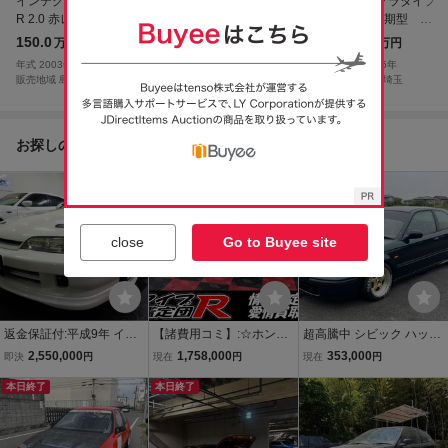
インテグラタイプ
インテグラタイプ
インテグラタイプ
インテグラタイプ
R 2.0 赤レカロ 6
R 2.0 車検R10年5
R 2.0 クラッチ・
R 2.0 後期型 レ
速ミッション
月 MT6 レカロ
パワステポンプ・
カロシート 純正
150.0
159.8
164.0
171.7
万円
万円
万円
万円
シート
セル交換済
アルミ
年式
2003
年
年式
2005
年
年式
2006
年
年式
2005
年
販売地域
島根
販売地域
宮城
販売地域
栃木
販売地域
埼玉
お探しの商品からのおすすめ
close
Go to Buyee site
返金保証付:平成9年 イン
【諸費用コミ】:☆ホンダ
超高騰中 シビック ハッチ
テグラタイプR 96SPEC
シビックタイプR販売台数
EK マニュアル MT 好調！
2,550,000
1,758,000
353,000
即決
円
現在
円
現在
円
チャンピオンシップホワ
日本一☆ 令和9年 インテ
エアコンOK！ 車高調 レ
イトカラーB18C型VTEC
本日終了
グラタイプR 2.0 クラッ
本日終了
カロシート 千葉県 EK2 E
エンジンステンマフラー
チ・PSポンプ・セル交
K3 EK4 EK9 EF2 EF9 DC
2 DB8