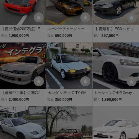
【部品価値200万超】EG6
スーパーチャージャー C
【 書類有 】EG3 シビッ
競技用フルチューンベー
R-Z α 6MT HKS STEP2 約
ク ★ D13B エンジン 5
1,950,000
650,000
257,000
現在
円
現在
円
現在
円
ス B18C TODA MOTEC M
200馬力 車検R9年9月 改
速 5MT マニュアル ノーマ
84 OSクロス レース部品
造費100万円超 激レア
ル車！ ★ ホンダ CIVIC
多数 部品取り ベース車両
B16A B16B eg3 EG4 EG5
EG6 EG7 EG8 EG9
【厳選中古車】◇関西/奈
ホンダ シティ CITY GA1
ミッションOH済 2way LS
良県 平成8年 ホンダ イン
5MT 3ドア 書類有り 車検
D ファイナル5.1 車高調
2,400,000
350,000
1,890,000
現在
円
現在
円
現在
円
テグラ 1.8 SiR 内燃機関
付き 走行可能 D12A 650k
アルミラジエター 新品部
ボディ状態良好
g 旧車 カスタム多 おまけ
品多数 即サーキット イン
多 走り用
テグラ DC5 タイプR 6MT
車検有