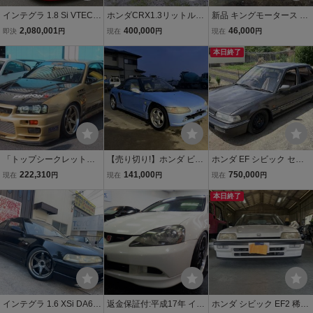
インテグラ 1.8 Si VTEC
ホンダCRX1.3リットル昭
新品 キングモータース マ
車高調 社外マフラー R
和６１年式書類完備
ツダ FC3S RX-7 ナンバ
2,080,001
400,000
46,000
即決
円
現在
円
現在
円
ECARO2脚
ー移設キット＆マッドガ
ードセット リアサイド
本日終了
「トップシークレット」
【売り切り!】ホンダ ビー
ホンダ EF シビック セダ
スカイライン(BNR34)GT-
ト PP1 タイミングベルト
ン 後期 D15B
222,310
141,000
750,000
現在
円
現在
円
現在
円
R用エアロボンネット(カ
交換済 車内クリーニング
ーボン)
機関良好 予備検査可
本日終了
インテグラ 1.6 XSi DA6レ
返金保証付:平成17年 イン
ホンダ シビック EF2 稀