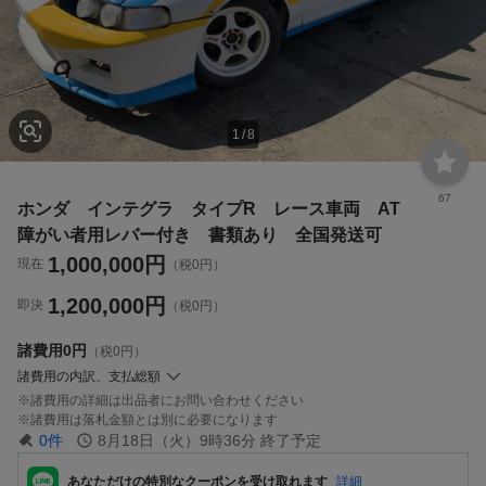
1
/
8
67
ホンダ インテグラ タイプR レース車両 AT
障がい者用レバー付き 書類あり 全国発送可
1,000,000
円
現在
（税0円）
1,200,000
円
即決
（税0円）
諸費用
0円
（税0円）
諸費用の内訳、支払総額
諸費用の詳細は出品者にお問い合わせください
諸費用は落札金額とは別に必要になります
0
件
8月18日（火）9時36分
終了予定
あなただけの特別なクーポンを受け取れます
詳細