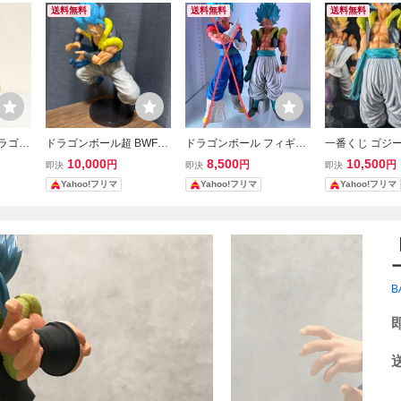
送料無料
送料無料
送料無料
ドラゴン
ドラゴンボール超 BWFC
ドラゴンボール フィギュ
一番くじ ゴジータ
C A賞
SMSP ゴジータ フィギュ
ア SMSP ゴジータ
ドラゴンボール超
10,000
8,500
10,500
円
円
円
即決
即決
即決
ア
ア ゴジータブルー
R MASTER ST
Yahoo!フリマ
Yahoo!フリマ
Yahoo!フリマ
E THE GOGETA
B