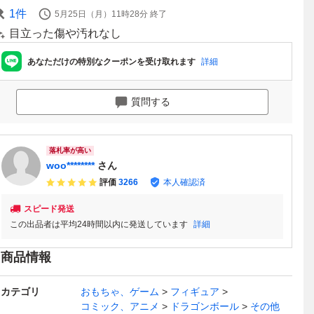
1
件
5月25日（月）11時28分
終了
目立った傷や汚れなし
あなただけの特別なクーポンを受け取れます
詳細
質問する
落札率が高い
woo********
さん
評価
3266
本人確認済
スピード発送
この出品者は平均24時間以内に発送しています
詳細
商品情報
カテゴリ
おもちゃ、ゲーム
フィギュア
コミック、アニメ
ドラゴンボール
その他