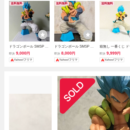
送料無料
送料無料
送料無料
ドラゴンボール SMSP A
ドラゴンボール SMSP ゴ
箱無し 一番くじ 
賞 ゴジータ フィギュア B
ジータ B賞アニメカラー
ボール SMSP BWF
9,000
8,000
9,999
円
円
円
即決
即決
即決
WFC
フィギュア
ゴジータフィギュ
Yahoo!フリマ
Yahoo!フリマ
Yahoo!フリマ