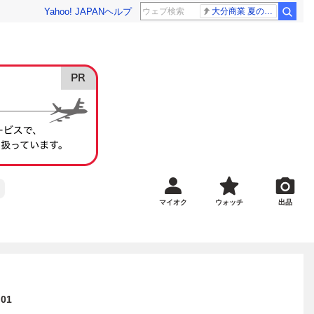
Yahoo! JAPAN
ヘルプ
大分商業 夏の甲子園
マイオク
ウォッチ
出品
01