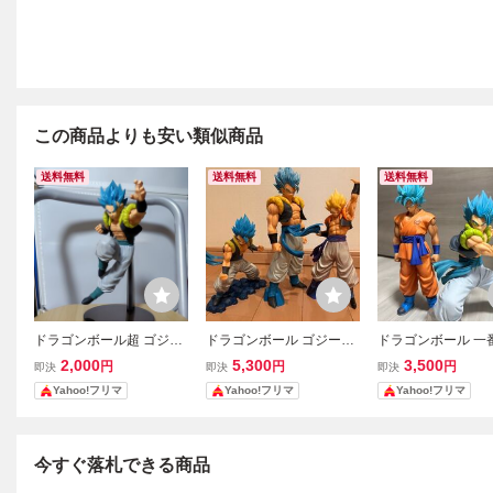
この商品よりも安い類似商品
送料無料
送料無料
送料無料
ドラゴンボール超 ゴジー
ドラゴンボール ゴジータ
ドラゴンボール 一
タブルー フィギュア BWF
フィギュア グランディス
msp C賞ゴジータ
2,000
5,300
3,500
円
円
円
即決
即決
即決
C SMSP
タゴジータブルー ドッ
孫悟空 フィギュア
Yahoo!フリマ
Yahoo!フリマ
Yahoo!フリマ
カンバトルゴジータブル
ー レジェンズゴジータ
（箱無し）
今すぐ落札できる商品