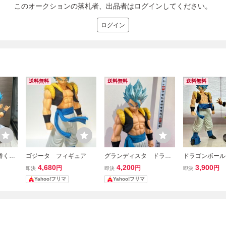
このオークションの落札者、出品者はログインしてください。
ログイン
送料無料
送料無料
送料無料
番くじ
ゴジータ フィギュア
グランディスタ ドラゴ
ドラゴンボール
ブルー
ンボール超 ゴジータ 超サ
ア ゴジータブ
4,680
4,200
3,900
円
円
円
即決
即決
即決
イヤ人 フィギュア ブル
リー
Yahoo!フリマ
Yahoo!フリマ
ー