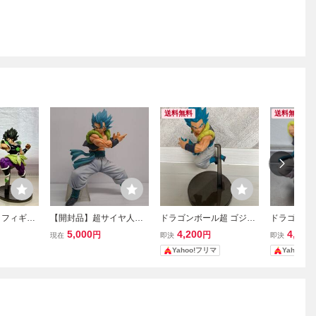
送料無料
送料無料
 フィギュ
【開封品】超サイヤ人ゴ
ドラゴンボール超 ゴジー
ドラゴンボ
ルー ブロ
ッド超サイヤ人ゴジータ
タ ブルー 超サイヤ人ゴッ
人 ゴジータ
5,000
4,200
4,800
円
円
現在
即決
即決
「一番くじ ドラゴンボー
ドSS フィギュア
Yahoo!フリマ
Yahoo!
ル VSオムニバスZ」 MAS
TERLISE C賞 フィギュア
【塗装ハゲ等有】