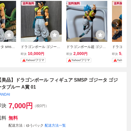
送料無料
送料無料
送料無料
 smsp
ドラゴンボール ゴジータ
ドラゴンボール超 ゴジー
ドラゴンボ
 SUPE
フィギュア SMSP 03
タブルー フィギュア BWF
フィギュア
10,000
2,000
5,300
円
円
即決
即決
即決
ARS PIEC
C SMSP
タゴジータ
Yahoo!フリマ
Yahoo!フリマ
Yahoo!
 01
カンバトル
ー レジェ
（箱無し）
【美品】ドラゴンボール フィギュア SMSP ゴジータ ゴジ
ータブルー A賞 01
ANDAI
7,000
円
即決
（税0円）
送料
無料
配送方法
ゆうパック
配送方法一覧