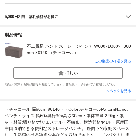
5,000円相当、落札価格がお得に
製品情報
不二貿易 ハント ストレージベンチ W600×D300×H300
mm 86140 （チャコール）
この製品の相場を見る
ほしい
商品と関連する製品情報を掲載しています。商品説明も合わせてご確認ください。
スペックを見る
・チャコール 幅60cm 86140・・Color:チャコールPatternName:
ベンチ・サイズ:幅60×奥行30×高さ30cm・本体重量:2.9kg・素
材・材質:張り材/ポリエステル・不織布、構造部材/MDF・原産国:
中国収納できる便利なストレージベンチ。 座面下の収納スペース
に、生活感の出る雑貨や本などを収納できます。 コンパクトに折