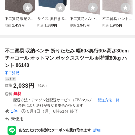
不二貿易 収納スツ
サイズ: 奥行き 30
不二貿易 ハント
不二貿易 ハント
ール 折りたたみ
cm × 幅 60cm x 高
収納ベンチ 折りた
収納ベンチ 折りた
1,459
1,880
1,945
1,945
現在
円
即決
円
即決
円
即決
円
幅38cm チャコー
さ 30cm_ネイビー
たみ ボックススツ
たみ ボックススツ
ル オットマン イ
不二貿易(Fujiboek
ール ライトグレー
ール ライトグレー
ンナーボックス 耐
i) 収納ベンチ 収納
幅60×奥行30×高
幅60×奥行30×高
荷重80kg ハント 8
ボックス 幅60×奥
さ30cm 収納ボッ
さ30cm 収納ボッ
不二貿易 収納ベンチ 折りたたみ 幅60×奥行30×高さ30cm
6143
行30×高さ30cm
クス| オットマ
クス| オットマ
ネイビー オ
チャコール オットマン ボックススツール 耐荷重80kg ハ
ント 86140
不二貿易
ストア
2,033
円
価格
（税込）
無料
送料
配送方法
アマゾン社配送サービス（FBAマルチチャネルサービス）、ヤマト運輸、日本郵便等
配送方法一覧
条件により送料が異なる場合があります
1
件
5月4日（月）6時51分
終了
未使用
あなただけの特別なクーポンを受け取れます
詳細