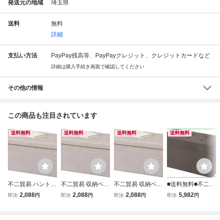
発送元の地域
埼玉県
送料
無料
詳細
支払い方法
PayPay残高等、PayPayクレジット、クレジットカードなど
詳細は購入手続き画面で確認してください
その他の情報
この商品も注目されています
送料無料
送料無料
送料無料
送料無料
不二貿易 ハント
不二貿易 収納ベン
不二貿易 収納ベン
■送料無料■不二貿
収納ベンチ 折りた
チ 収納ボックス
チ 収納ボックス
易 収納ベンチ 折
2,088
2,088
2,088
5,982
即決
円
即決
円
即決
円
即決
円
たみ ボックススツ
オットマン 折りた
オットマン 折りた
りたたみ 幅76×奥
ール ライトグレー
たみ ボックススツ
たみ ボックススツ
行38×高さ40cm
幅60×奥行30×高
ール ベンチ 幅60×
ール ベンチ 幅60×
ブラウン オットマ