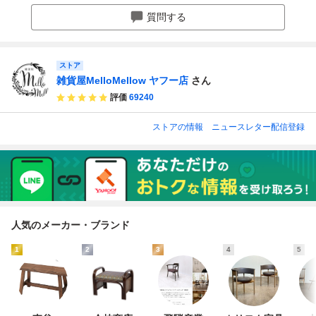
さ30cm 収納ボッ
奥行30×高さ30cm
奥行30×高さ30cm
ン 収納ボックス
質問する
クス| オットマ
ライトグレー
ライトグレー
耐荷重150kg
ストア
雑貨屋MelloMellow ヤフー店
さん
評価
69240
ストアの情報
ニュースレター配信登録
人気のメーカー・ブランド
1
2
3
4
5