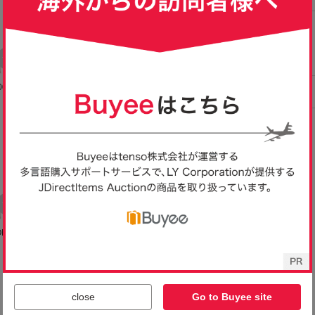
0g JA
アールグレイ 紅茶 BOP 2
メール便 送料無料 ディン
ディンブラ 紅茶
 Ruh
00g JAF TEA 高級粉砕茶
ブラ 紅茶 BOP 200g JAF
00g JAF TE
1,380
1,380
1,080
円
円
円
即決
即決
即決
スリラン
葉
TEA 高級粉砕茶葉 代引
葉 ディンバ
 送料
日時指定不可 ディンバ
送料無料
送料無料
ラ
 200
送料込！有機ダージリン
ヌワラエリヤ 紅茶 BOP 2
ヌワラエリヤ 紅茶
砕茶
紅茶 200g ×12個 JAF T
00g JAF TEA 高級粉砕茶
00g JAF TE
10,800
1,380
1,080
円
円
円
現在
即決
即決
用 高級
EA 高級 有機JAS認定 オ
葉 Nuwara Eliya 業務用
葉 Nuwara Eli
送料無
ーガニック 本格 まとめ
高級 スリランカ セイロン
高級 スリランカ
買い 業務用 離島送料別
ティー 送料無料
ティー
close
Go to Buyee site
途見積