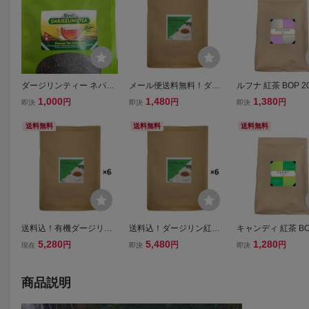
ダージリンティー ネパー
メール便送料無料！ダー
ルフナ 紅茶 BOP 20
ル産 Tea 約100g
ジリン紅茶 200g JAF TE
F TEA 高級粉砕茶葉
1,000
1,480
1,380
円
円
円
即決
即決
即決
A 高級粉砕茶葉 有機JAS
una 業務用 高級 
認定茶葉使用 オーガニッ
カ セイロンティー
送料無料
送料無料
送料無料
ク 本格 本場 おためしテ
無料
ィー
送料込！有機ダージリン
送料込！ダージリン紅茶
キャンディ 紅茶 BOP
紅茶 200g ×6個 JAF TE
200g ×6個 JAF TEA 高
g JAF TEA 高級粉
5,280
5,480
1,280
円
円
円
現在
即決
即決
A 高級粉砕茶葉 有機JAS
級粉砕茶葉 有機JAS認定
葉 Kandy 業務
認定 オーガニック 本格
茶葉使用 オーガニック 本
ティー メール便
まとめ買い 業務用 離島
格 まとめ買い 業務用
料
商品説明
送料別途見積
離島送料別途見積