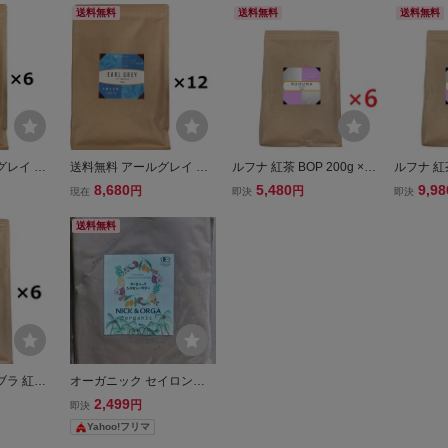
送料無料
送料無料
送料無料
グレイ 紅
送料無料 アールグレイ 紅
ルフナ 紅茶 BOP 200g ×6
ルフナ 紅茶
JAF TEA
茶 BOP 200g×12 JAF TEA
袋 JAF TEA 高級粉砕茶葉
袋 JAF 
8,680
5,480
9,98
円
円
現在
即決
即決
とめ買い
高級粉砕茶葉 まとめ買い
Ruhuna 業務用 高級 スリ
Ruhuna
料別途見積
業務用 離島送料別途見積
ランカ セイロンティー
ランカ 
送料無料
送料無料
送料無料
ブラ 紅茶
オーガニック セイロンシ
F TEA 高
ナモンパウダー 有機JAS認
2,499
円
即決
とめ買い
定 500g
Yahoo!フリマ
料別途見積