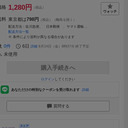
1,280
円
価格
（税込）
送料
東京都は
798円
（税込）（離島を除く）
配送方法
佐川急便、 日本郵便 、ヤマト運輸、その他のいずれか。（選択不可）
配送方法一覧
条件により送料が異なる場合があります
0
件
6日
詳細
8月14日（金）8時37分
終了予定
未使用
購入手続きへ
ログイン
してください
あなただけの特別なクーポンを受け取れます
詳細
質問する
ストア