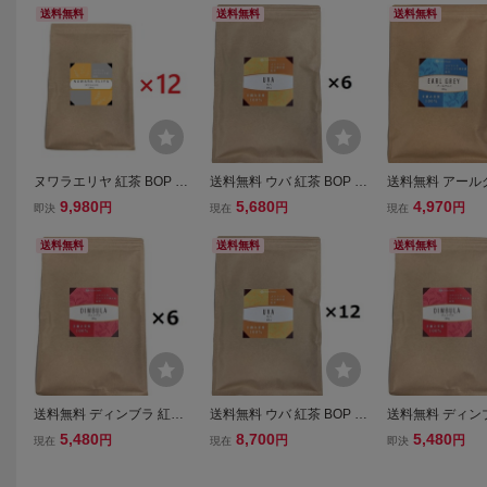
送料無料
送料無料
送料無料
ヌワラエリヤ 紅茶 BOP 20
送料無料 ウバ 紅茶 BOP 2
送料無料 アール
0g×12個 JAF TEA 高級粉
00g ×6個 JAF TEA 高級
茶 BOP 200g×6 
9,980
5,680
4,970
円
円
円
即決
現在
現在
砕茶葉 Nuwara Eliya 業務
粉砕茶葉 まとめ買い 業
高級粉砕茶葉 ま
用 高級 スリランカ セイロ
務用 離島送料別途見積
業務用 離島送
送料無料
送料無料
送料無料
ンティー
送料無料 ディンブラ 紅茶
送料無料 ウバ 紅茶 BOP 2
送料無料 ディン
BOP 200g×6 JAF TEA 高
00g ×12個 JAF TEA 高級
BOP 200g×6 JA
5,480
8,700
5,480
円
円
円
現在
現在
即決
級粉砕茶葉 まとめ買い
粉砕茶葉 まとめ買い 業
級粉砕茶葉 ま
業務用 離島送料別途見
務用 離島送料別途見積
業務用 離島送