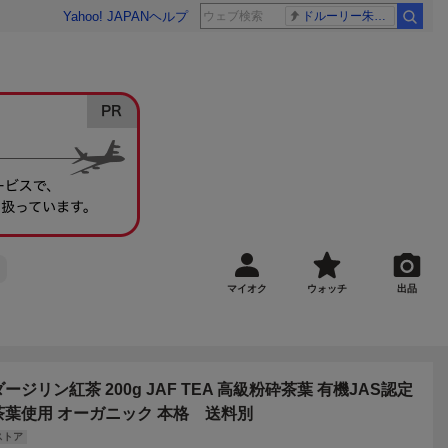
Yahoo! JAPAN
ヘルプ
ドルーリー朱瑛里 木田美緒莉
マイオク
ウォッチ
出品
ダージリン紅茶 200g JAF TEA 高級粉砕茶葉 有機JAS認定
茶葉使用 オーガニック 本格 送料別
ストア