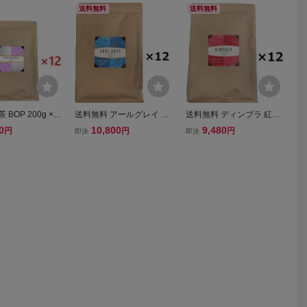
送料無料
送料無料
 BOP 200g ×12
送料無料 アールグレイ 紅
送料無料 ディンブラ 紅茶
TEA 高級粉砕茶葉
茶 BOP 200g×12 JAF TEA
BOP 200g×12 JAF TEA 高
0
10,800
9,480
円
円
円
即決
即決
 業務用 高級 スリ
高級粉砕茶葉 まとめ買い
級f粉砕茶葉 まとめ買い
セイロンティー
業務用 離島送料別途見積
業務用 離島送料別途見
積 ディンバラ