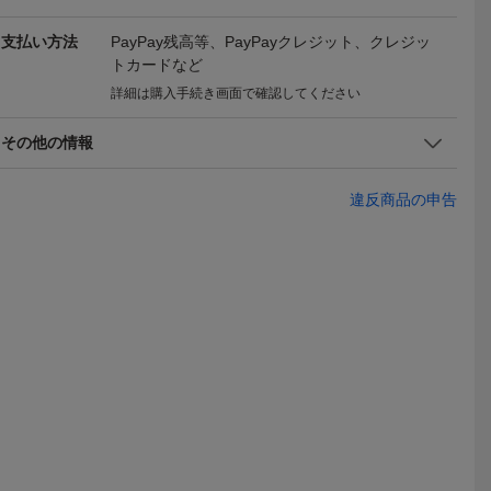
支払い方法
PayPay残高等、PayPayクレジット、クレジッ
トカードなど
詳細は購入手続き画面で確認してください
 BOP 2
ルフナ 紅茶 BOP 200g JA
キャンディ 紅茶 BOP 200
キャンディ 紅
その他の情報
A 高級粉砕茶
F TEA 高級粉砕茶葉 Ruh
g JAF TEA 高級粉砕茶
g JAF TE
1,080
1,240
980
円
円
円
即決
現在
即決
ラ
una 業務用 高級 スリラン
葉 Kandy 業務用 高級
葉 Kand
カ セイロンティー
ティー メール便送料無
ティー キャ
違反商品の申告
送料無料
送料無料
送料無料
料
ンカ
 BOP 2
ウバ 紅茶スリランカティ
メール便 送料無料 アール
ヌワラエリヤ 
A 高級粉砕茶
ー BOP 200g JAF TEA 高
グレイ 紅茶 BOP 200g JA
00g×6個 J
1,200
1,580
5,480
円
円
即決
即決
即決
ya 業務用
級粉砕茶葉 代引日時指
F TEA 高級粉砕茶葉 代引
砕茶葉 Nuwa
 セイロン
定不可 メール便送料無料
日時指定不可
用 高級 ス
おためし
ロンティー