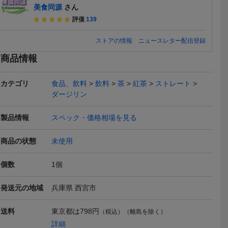
美食同源
さん
評価
139
ストアの情報
ニュースレター配信登録
商品情報
カテゴリ
食品、飲料
飲料
茶
紅茶
ストレート
ダージリン
製品情報
スペック・価格相場を見る
商品の状態
未使用
個数
1
個
発送元の地域
兵庫県 西宮市
送料
東京都は
798円
（税込）（離島を除く）
送料無料
詳細