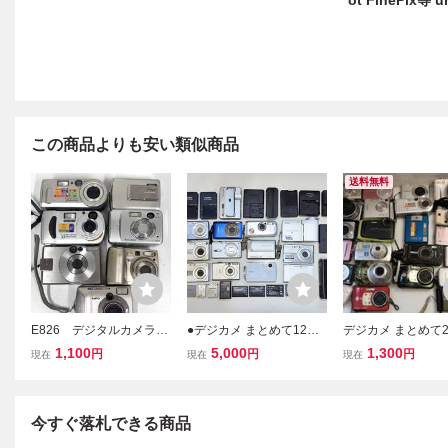
ot FinePix等 u
この商品よりも安い類似商品
送料無料
E826 デジタルカメラ
●デジカメ まとめて12台
デジカメ まとめて
まとめ売り Cannon IXY
SONY FUJIFILM CANON
ット NIKON S6600
1,100
5,000
1,300
円
円
円
現在
現在
現在
DIGITAL SONY Cyber-s
NIKON CASIO PENTAX O
Y/CANON/PENTAX
hot FUJIFILM FinePix
LYMPUS ジャンク 再生
MPUS
Nikon COOLPIX 他 デ
部品取り●
ジカメ 動作未確認
今すぐ落札できる商品