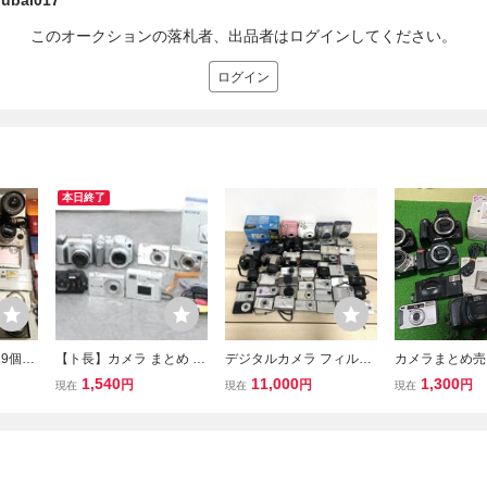
rubai017
このオークションの落札者、出品者はログインしてください。
ログイン
本日終了
29個セ
【ト長】カメラ まとめ デ
デジタルカメラ フィルム
カメラまとめ売り
/SON
ジカメ PENTAX Optio S6
カメラ まとめ ジャンク S
Nikon PENTA
1,540
11,000
1,300
円
円
円
現在
現在
現在
/OLY
0/ Sony Cyber-shot DSC-
ONY OLYMPUS Canon F
S FUJIFILM
W7/ Canon IXY DIGITAL5
UJIFILM PENTAX Nation
ラ デジカメ
00 OLYMPUS FE-320 Nik
al LUMIX IXY FinePix Ke
on 他 IA000IOA76
nko Cyber shot PEN