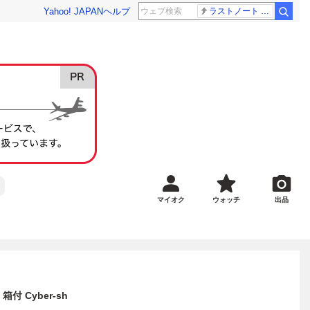
Yahoo! JAPAN
ヘルプ
ラストノート 内田有紀
マイオク
ウォッチ
出品
箱付 Cyber-sh