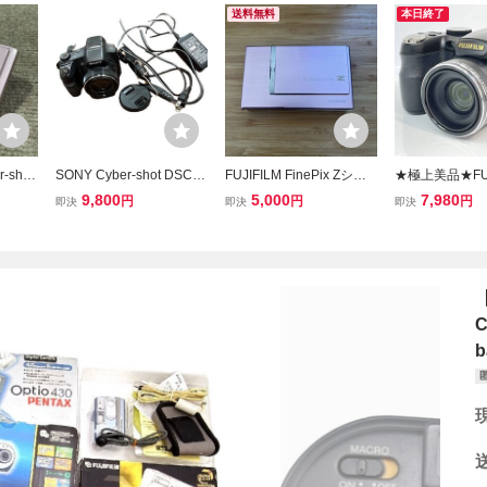
送料無料
本日終了
-shot
SONY Cyber-shot DSC-H
FUJIFILM FinePix Zシリ
★極上美品★FUJI
SC-T
X200V デジカメ 高倍率ズ
ーズ コンパクトデジタル
nePix S2800
9,800
5,000
7,980
円
円
円
即決
即決
即決
ジタルカ
ームと高画質
カメラ ピンク デジカメ
ルム ファインピ
デジ
富士フイルム Z200fd ジャ
オ一眼 ブリッジ
ンク
3電池 デジカメ
済 #101004
【
C
b