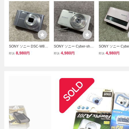
SONY ソニー DSC-W810
SONY ソニー Cyber-shot
SONY ソニー Cyber
Cyber-shot サイバーショ
サイバーショット DSC-W
サイバーショット D
8,980
4,980
4,980
円
円
円
即決
即決
即決
ット コンパクト デジタル
X50 コンパクト デジタル
20 コンパクト デ
カメラ デジカメ コンデジ
カメラ デジカメ コンデジ
メラ デジカメ コン
シルバー 通電OK 現状品
現状品
ピンク 現状品