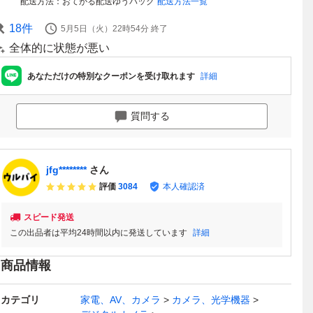
配送方法
おてがる配送ゆうパック
配送方法一覧
18
件
5月5日（火）22時54分
終了
全体的に状態が悪い
あなただけの特別なクーポンを受け取れます
詳細
質問する
jfg********
さん
評価
3084
本人確認済
スピード発送
この出品者は平均24時間以内に発送しています
詳細
商品情報
カテゴリ
家電、AV、カメラ
カメラ、光学機器