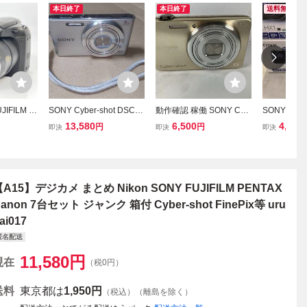
本日終了
本日終了
送料無料
FILM Fi
SONY Cyber-shot DSC-
動作確認 稼働 SONY Cyb
SONY Cybe
HD フジフイ
W830 シルバー コンパク
er-Shot DSC-WX170 コン
デジタルカ
13,580
6,500
4,000
円
円
即決
即決
即決
ックス ネ
トデジタルカメラ 本体の
パクトデジタルカメラ ソ
ショット DS
カメラ 単
み 動作未確認 ソニー サ
ニー デジカメ camera サ
カメ ブラッ
 動作確認
イバーショット デジカメ
イバーショット
A15】デジカメ まとめ Nikon SONY FUJIFILM PENTAX
anon 7台セット ジャンク 箱付 Cyber-shot FinePix等 uru
ai017
匿名配送
11,580
円
現在
（税0円）
送料
東京都は
1,950円
（税込）（離島を除く）