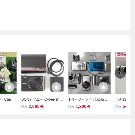
送料無料
 Canon
SONY ソニー Cyber-shot
1円～ジャンク 現状品 コ
【AN3390-
X OLYMPU
DSC-WX300 コンパクト
ンパクトデジタルカメラ
ジカメ 3点
2,665
1,200
540
円
円
円
現在
現在
現在
 フィルムカメ
デジタルカメラ デジカメ
おまとめ セット コンデジ
NY cyber s
ブラック 2903-RM
デジカメ 本体 FinePix co
FUJIFILM F
olpix fujifilm nikon panas
ASIO EXILI
onic IXY
デジタルカ