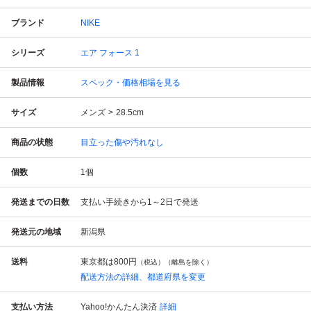
ブランド
NIKE
シリーズ
エア フォース 1
製品情報
スペック・価格相場を見る
サイズ
メンズ
28.5cm
商品の状態
目立った傷や汚れなし
個数
1
個
発送までの日数
支払い手続きから1～2日で発送
発送元の地域
新潟県
送料
東京都は
800円
（税込）（離島を除く）
配送方法の詳細、都道府県を変更
支払い方法
Yahoo!かんたん決済
詳細