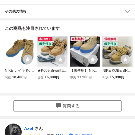
その他の情報
この商品も注目されています
本日終了
送料無料
送料無料
鑑定付き
鑑定付き
NIKE ナイキ Kobe
★Kobe Bryant x N
【未使用】 NIKE
NIKE KOBE BRYA
Bryant AIR FORC
ike Air Force 1 Lo
(ナイキ) ×KOBE B
NT コービー ブラ
18,480
16,800
13,500
15,990
現在
円
現在
円
即決
円
即決
円
E 1 LOW PROTR
w Protro 2025 IM0
RYANT AIR FORC
イアント AIR FOR
O FCS スニーカー
582-700 28cm US
E 1 LOW PROTR
CE 1 LOW PROT
IH1018-200 ベー
10 ナイキ エアフ
O PROTRO IH101
RO エア フォース
ジュ 28cm IT7HK
ォースワン プロト
8-200 コービーブ
1 ロー プロトロ U
VXDR6WU
ロ★
ライアント 27.5c
S10 国内正規 未使
質問する
m 送料無料
用新品 IM0582-70
0
Axel
さん