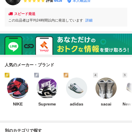
評価
4416
本人確認済
スピード発送
この出品者は平均24時間以内に発送しています
詳細
人気のメーカー・ブランド
1
2
3
4
5
NIKE
Supreme
adidas
sacai
New 
別のカテゴリで探す