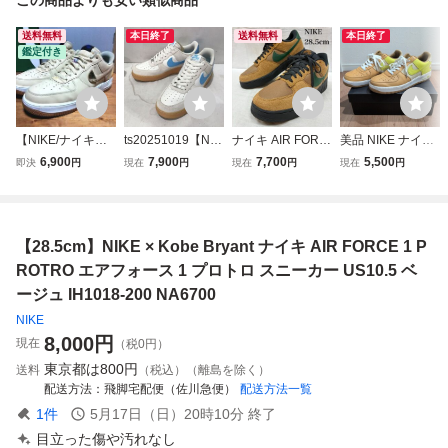
送料無料
本日終了
送料無料
本日終了
鑑定付き
【NIKE/ナイキ】N
ts20251019【NIK
ナイキ AIR FORC
美品 NIKE ナイキ
BA × AIR FORCE
E】ナイキ AIR FO
E 1 LOW UNITY
AIR FORCE 1 エ
6,900
7,900
7,700
5,500
即決
円
現在
円
現在
円
現在
円
1 '07 LV8 SESAM
RCE 1'07 LV8 エ
エアフォース1 ロ
アフォース1 PRE
E UNIVERSITY G
ア フォース 1'07 L
ーカット スニーカ
MIUM プレミアム
OLD& CT2298-20
V8 FQ8714-003
ー Beef and Brocc
0 29㎝ エアフォー
ブルー ホワイト 2
oli 28.5cm
【28.5cm】NIKE × Kobe Bryant ナイキ AIR FORCE 1 P
ス1
8.5cm
ROTRO エアフォース 1 プロトロ スニーカー US10.5 ベ
ージュ IH1018-200 NA6700
NIKE
8,000
円
現在
（税0円）
東京都は
800円
送料
（税込）（離島を除く）
配送方法
飛脚宅配便（佐川急便）
配送方法一覧
1
件
5月17日（日）20時10分
終了
目立った傷や汚れなし