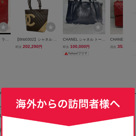
 ラム
【6hb0302】シャネル ト
CHANEL シャネル トート
CHANEL ラ
トート
ートバッグ カンボン ラム
バッグ ブラック 黒 ハン
ニマトラッセ 
202,290
100,000
352,000
円
円
即決
即決
現在
ーバッ
スキン ブラウン シルバー
ドバッグ ラムスキン
ショルダーバッ
Yahoo!フリマ
ol386
金具【中古】レディース
ネル レッド