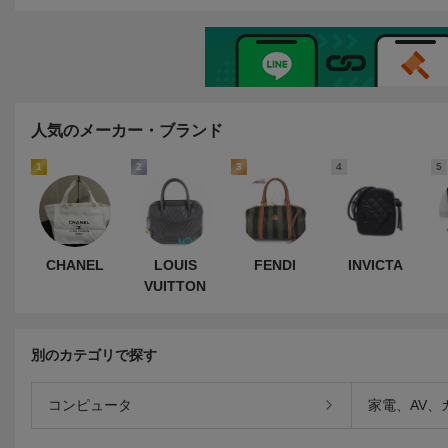
ッグ ブラウン Wフラップ
ッグ ブラック ブランド カ
グ ヴィンテージ
Wチェーン レディース a14
バン BAG k7429
ッグ ラムスキン
021
人気のメーカー・ブランド
1
2
3
4
5
CHANEL
LOUIS
FENDI
INVICTA
VUITTON
別のカテゴリで探す
コンピュータ
家電、AV、