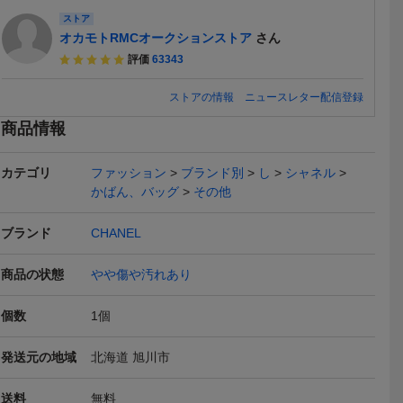
ストア
オカモトRMCオークションストア
さん
評価
63343
ストアの情報
ニュースレター配信登録
商品情報
カテゴリ
ファッション
ブランド別
し
シャネル
本日終了
本日終了
かばん、バッグ
その他
ブランド
CHANEL
商品の状態
やや傷や汚れあり
個数
1
個
ネル キャビ
良品 CHANEL シャネル
シャネル CHANEL ハンド
■シャネル
ン トート
マトラッセ ラムスキン チ
バッグ マトラッセ ムート
ラッセ ラ
138,000
162,771
198,0
円
円
円
現在
現在
現在
モデル シ
ェーン ショルダーバッグ
ン、ラムスキン グレーベ
カココ チ
発送元の地域
北海道 旭川市
レザー ブ
トートバッグ ブラック
ージュ×ダークブラウン
バッグ CHA
ド金具
ココマーク/ゴールド金具
lo34765
送料無料
バッグ
送料
無料