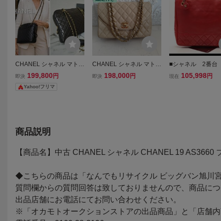
CHANEL シャネル マトラ
CHANEL シャネル マトラ
■シャネル 2番台
ッセ チェーンショルダー
ッセ チェーンショルダー
スキン チェーン
199,800
198,000
105,998
円
円
円
即決
即決
現在
バッグ トート ラムスキン
バッグ ラムスキン ベージ
バッグ ショルダ
Yahoo!フリマ
ブラック ゴールド金具 チ
ュ
グ CHANEL■0716
ャーム ココマーク 黒
24
商品説明