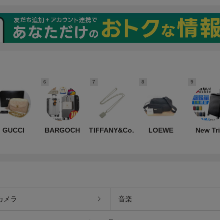
 トートバ
ョルダーバッグ ラムスキ
 ブラウン
ン ゴールド金具 ブラウン
茶色
6
7
8
9
GUCCI
BARGOCH
TIFFANY&Co.
LOEWE
New Tr
カメラ
音楽