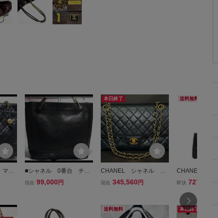
本日終了
送料無料
 マト
■シャネル 0番台 チェ
CHANEL シャネル マ
CHANEL シャ
ン チ
ーントート ラムスキ
トラッセ ダブルフラッ
アスキン チェー
99,000
345,560
727,100
円
円
現在
現在
即決
 CH
ン トートバッグ CHA
プ ラムスキン チェー
バッグ スーパー
7D
NEL■0723ol30207
ンショルダーバッグ ブ
ョルダーバッグ 
ラック 27cm
ラック ゴール
送料無料
本日終了