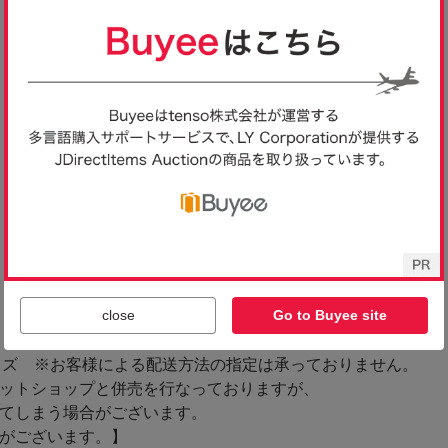
close
Go to Buyee site