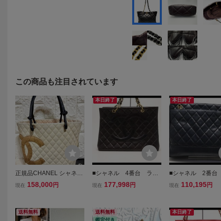
この商品も注目されています
本日終了
本日終了
正規品CHANEL シャネル
■シャネル 4番台 ラム
■シャネル 2番台
カンボンライン トートバ
スキン マトラッセ チ
ラッセ ラムスキ
158,000
177,998
110,195
円
円
円
現在
現在
現在
ッグ ラムスキン パイソン
ェーントートバッグ CH
ェーントートバッグ
ホワイト ブラウン シルバ
ANEL■0716ol717-6K
ANEL■0702ao28-
ー金具
送料無料
送料無料
本日終了
鑑定付き