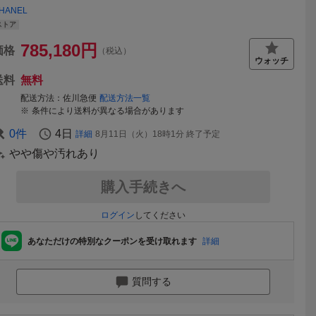
HANEL
ストア
785,180
円
価格
（税込）
送料
無料
配送方法
佐川急便
配送方法一覧
条件により送料が異なる場合があります
0
件
4日
詳細
8月11日（火）18時1分
終了予定
やや傷や汚れあり
購入手続きへ
ログイン
してください
あなただけの特別なクーポンを受け取れます
詳細
質問する