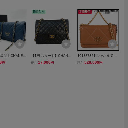
鑑定付き
本日終了
級品】CHANEL
【1円 スタート】CHANEL
101887321 シャネル CHA
ダブルピース チ
シャネル ラムスキン マト
NEL シャネル19 チェーン
0
17,000
528,000
円
円
円
現在
現在
ォレット ショル
ラッセ チェーン ショルダ
ウォレット ブラウン ゴー
グ ゴールド金具
ーバッグ
ルド/シルバー金具 ラムス
 ブルー レディ
キン 長財布 ショルダーバ
ル
ッグ