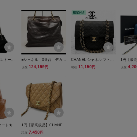
鑑定付き
EL トート
■シャネル 3番台 デカコ
CHANEL シャネル マトラ
1円【最高
チ(シェブ
コ ラムスキン チェーン
ッセ定番 ラムスキン ダブ
シャネル 
124,199
11,150
4,20
円
円
現在
現在
現在
 黒 シルバ
トートバッグ CHANEL■
ルチェーン25ショルダーバ
ェーンウ
ショルダ
0723ol1367-O
ッグ ブラック ゴールド金
ダーバッ
具
ラムスキン
ース シー
スタート★C
1円【最高級品】CHANEL
 中美品 マ
シャネル マトラッセ シン
7,450
円
現在
ダーバッ
グルフラップ チェーンシ