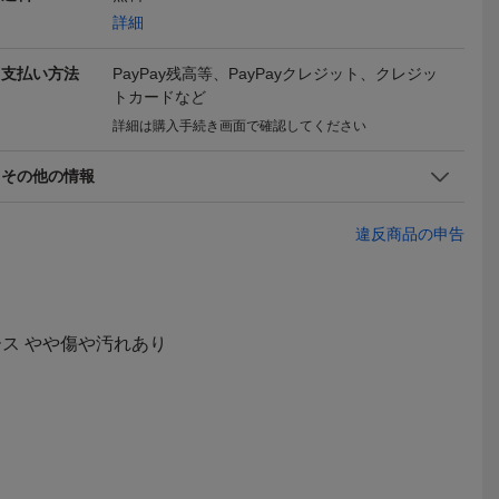
詳細
支払い方法
PayPay残高等、PayPayクレジット、クレジッ
トカードなど
詳細は購入手続き画面で確認してください
ムスキン ミ
1円 良品 CHANEL シャネ
シャネル CHANEL マトラ
1円【最高級
チェーン
ル ココマーク ラムスキン
ッセ PSTチェーントート
L シャネル
90,200
330,000
81,00
円
円
円
現在
即決
現在
その他の情報
グ シャ
レザー チェーン ショルダ
バッグ キャビアスキンブ
ンドバッグ 
Yahoo!フリマ
ー バッグ ブラック Wフラ
ラック
ムスキン ゴ
ップ Wチェーン レディー
ラック 黒 
違反商品の申告
ス r1939
男女兼用 