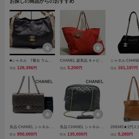
お探しの商品からのおすすめ
■シャネル 7番台 ラムス
CHANEL 超美品 キャビア
シャネル CHAN
キン バイカラー チェー
スキン レザー ショルダー
バッグ Vステッ
128,396
3,200
161,197
円
円
円
現在
現在
現在
ントートバッグ CHANEL
バッグ シャネル カメリア
ロン) ラムスキン
■0709ol723-4K
チェーン トート バック レ
ー金具/チェーン
ザーポーチ 付属
ー バッグ
良品 CHANEL シャネル コ
良品 CHANEL シャネル コ
209345★1円
コマーク ラムスキン レザ
コマーク マトラッセ ラム
HANEL シャネル
950,000
135,000
5,280
円
円
円
即決
即決
現在
ー チェーン ショルダー バ
スキン チェーン トート バ
トラッセ ショル