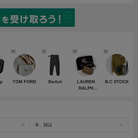
10
11
12
13
1
ip
TOM FORD
Berluti
LAUREN
B.C STOCK
RALPH
LAUREN
本、雑誌