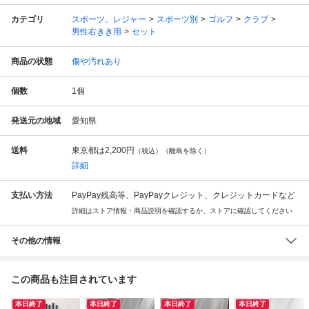
カテゴリ
スポーツ、レジャー
スポーツ別
ゴルフ
クラブ
男性右きき用
セット
商品の状態
傷や汚れあり
個数
1
個
発送元の地域
愛知県
送料
東京都は
2,200円
（税込）（離島を除く）
詳細
支払い方法
PayPay残高等、PayPayクレジット、クレジットカードなど
詳細はストア情報・商品説明を確認するか、ストアに確認してください
その他の情報
この商品も注目されています
本日終了
本日終了
本日終了
本日終了