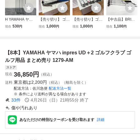
H YAMAHA ヤマ
【売り切り】 ゴル
【売り切り】ゴル
【中古品】BRIDG
ハ アイアンセット
フクラブ まとめ
フクラブ まとめ
ESTONE ゴルフク
530
1,000
1,000
1,100
現在
円
現在
円
現在
円
現在
円
inpres X D Black
売り セット売
売り セット売
ラブ TOUR STAR
男性右利き ゴルフ
り アイアン ド
り アイアン ド
GE V002 セット I
クラブ ゴルフ チ
ライバー など
ライバー など
OMIC パター ブリ
タンフェース セッ
K
K
ヂストン ツアース
【8本】YAMAHA ヤマハ inpres UD＋2 ゴルフクラブ ゴ
ト 5/7/8/9/S/A/P 7
テージ イオミック
本 モノトク
gi7-116
ルフ用品 まとめ売り 1279-AM
ストア
36,850
円
現在
（税込）
東京都は
2,200円
送料
（税込）（離島を除く）
配送方法
佐川急便
配送方法一覧
条件により送料が異なる場合があります
33
件
4月26日（日）21時55分
終了
傷や汚れあり
あなただけの特別なクーポンを受け取れます
詳細