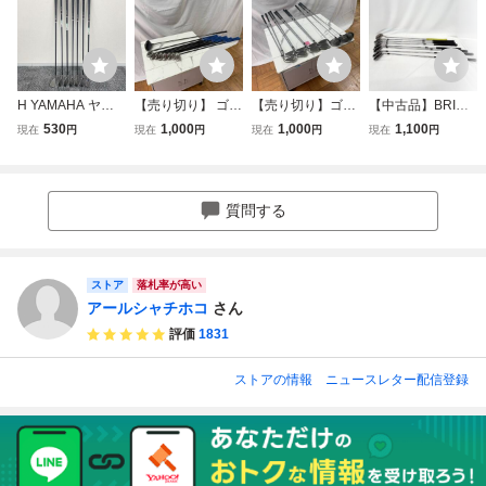
H YAMAHA ヤマ
【売り切り】 ゴル
【売り切り】ゴル
【中古品】BRIDG
ハ アイアンセット
フクラブ まとめ
フクラブ まとめ
ESTONE ゴルフク
530
1,000
1,000
1,100
現在
円
現在
円
現在
円
現在
円
inpres X D Black
売り セット売
売り セット売
ラブ TOUR STAR
男性右利き ゴルフ
り アイアン ド
り アイアン ド
GE V002 セット I
クラブ ゴルフ チ
ライバー など
ライバー など
OMIC パター ブリ
タンフェース セッ
K
K
ヂストン ツアース
質問する
ト 5/7/8/9/S/A/P 7
テージ イオミック
本 モノトク
gi7-116
ストア
落札率が高い
アールシャチホコ
さん
評価
1831
ストアの情報
ニュースレター配信登録