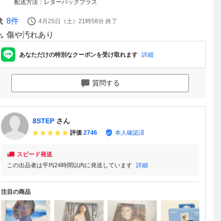
配送方法
レターパックプラス
8
件
4月25日（土）21時58分
終了
傷や汚れあり
あなただけの特別なクーポンを受け取れます
詳細
質問する
8STEP
さん
評価
2746
本人確認済
スピード発送
この出品者は平均24時間以内に発送しています
詳細
注目の商品