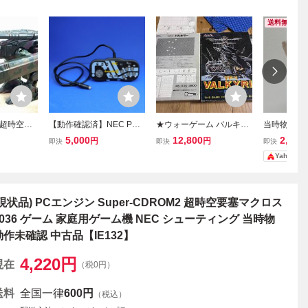
送料無料
I超時空要
【動作確認済】NEC PC
★ウォーゲーム バルキリ
当時物 昭和
00プラモデ
エンジン アベニューパッ
ー ツクダホビー VF-1 VA
要塞 マクロ
5,000
12,800
2,150
円
円
即決
即決
即決
モンスタ
ド6 AVENUE PAD6 NAP
LKYRIE HG-035 シミュレ
バルキリー
Yahoo!
(陸軍迷彩仕
D-1002 PC Engine NE
ーションゲーム 超時空要
Cアベニュー PCE
塞マクロス Y
(現状品) PCエンジン Super-CDROM2 超時空要塞マクロス
2036 ゲーム 家庭用ゲーム機 NEC シューティング 当時物
動作未確認 中古品【IE132】
4,220
円
現在
（税0円）
送料
全国一律
600円
（税込）