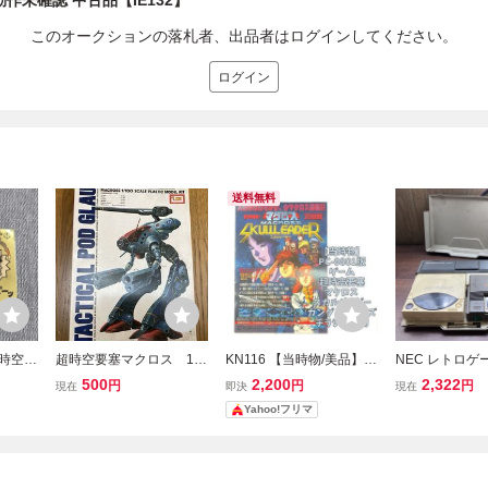
動作未確認 中古品【IE132】
このオークションの落札者、出品者はログインしてください。
ログイン
送料無料
超時空要
超時空要塞マクロス 1/1
KN116 【当時物/美品】P
NEC レトロゲ
ェンダ
00 ワンマン戦闘ポッド グ
C-9801版 3.5インチソフ
エンジン CD-R
500
2,200
2,322
円
円
円
現在
即決
現在
ガシャ
ラージ 当時物旧キッ
トゲーム 超時空要塞マク
テムインターフ
Yahoo!フリマ
ダム
ト 未組み立て IMAI イ
ロス スカルリーダー ガン
ニット IFU-30
マイ
ダム チラシ販促物
昭和レトロ 当時
ション