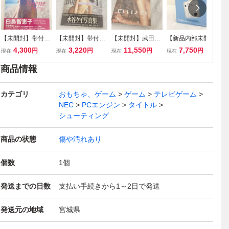
【未開封】帯付き
【未開封】帯付き
【未開封】武田久
【新品内部未開
【
初版 集英社 白鳥
水谷ケイ 写真集 N
美子 DIVA HODV-
封】FUJIFILM チ
品
4,300
3,220
11,550
7,750
円
円
円
円
現在
現在
現在
現在
現
智恵子 Chieko Shi
ICE BODY ナイス
05013 DVD Kumi
ェキ instax mini 1
コ
ratori 写真集 シレ
ボディ 山岸伸 撮
ko Takeda ディー
2 インスタントカ
ル
商品情報
ーヌ Sirene 山内
影 "お天気お姉さ
バ ｈ.ｍ.ｐ 山岸伸
メラ 富士フィルム
都
順仁 Yorihito Yam
ん" ファースト写
試聴未確認 保管品
クレイホワイト 箱
0
カテゴリ
auchi 保管品【JN
真集 現状品【IE18
おもちゃ、ゲーム
【JN125】I
ゲーム
テレビゲーム
破れ有り 未使用
リ
129】I
2】i
保管品【IE178】i
現
NEC
PCエンジン
タイトル
I
シューティング
商品の状態
傷や汚れあり
個数
1
個
発送までの日数
支払い手続きから1～2日で発送
発送元の地域
宮城県