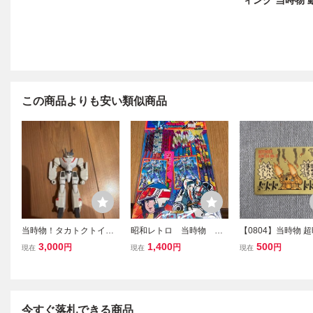
ィング 当時物 
この商品よりも安い類似商品
当時物！タカトクトイス
昭和レトロ 当時物 超
【0804】当時物 
超時空要塞マクロス バル
時空要塞マクロス 花火セ
塞マクロス ディフ
3,000
1,400
500
円
円
円
現在
現在
現在
キリーフィギュア 現状品
ット未開封
ー シール おまけ 
ポン戦士 SDガン
今すぐ落札できる商品