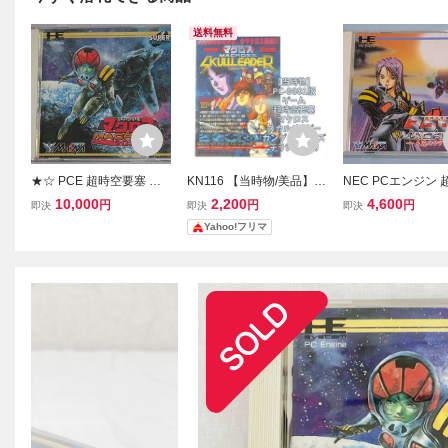
送料無料
★☆ PCE 超時空要塞 マ
KN116 【当時物/美品】P
NEC PCエンジン 
クロス 2036 帯付き PCエ
C-9801版 3.5インチソフ
要塞マクロス 永遠
10,000
2,200
4,600
円
円
円
即決
即決
即決
ンジン SUPER CD-ROM
トゲーム 超時空要塞マク
ソング SUPER C
Yahoo!フリマ
2 MACROSS ☆★
ロス スカルリーダー ガン
M2
ダム チラシ販促物