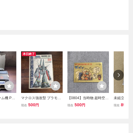
本日終了
ーム機 PC
マクロス強攻型 プラモデ
【0804】当時物 超時空要
未組立 超
OM2シス
ル 超時空要塞マクロス S
塞マクロス バトロイドバ
ス ミニ プ
500
500
891
円
円
円
現在
現在
現在
ェースユ
DF-1 MACROSS 未組立
ルキリー シール おまけ
現状渡し
 ゲーム機
当時物 バンダイ ARII
ガシャポン戦士 SDガンダ
物 コレク
ム