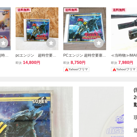
送料無料
送料無料
送料無料
超時空
pcエンジン 超時空要塞
PCエンジン 超時空要塞マ
≪当時物≫IMA
のラヴ
マクロス2036 super CD-
クロス2036 CD-ROM2
塞マクロス1/2
14,800
8,750
7,980
円
円
円
即決
即決
即決
D-RO
ROM2
ルデストロイド
Yahoo!フリマ
Yahoo!フリマ
ー 組立塗装済
上げ)