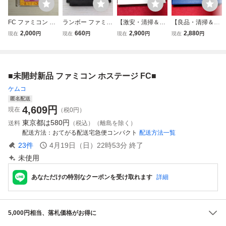
FC ファミコン デ
ランボー ファミコ
【激安・清掃＆動
【良品・清掃＆動
ィスクシステム デ
ン FC
作確認済】FC フ
作確認済】FC フ
2,000
660
2,900
2,880
現在
円
現在
円
現在
円
現在
円
ィスクカード / グ
ァミコン『忍者C
ァミコン『ハッピ
ーニーズ
OP サイゾウ』
ーバースデーバッ
コレクター・マニ
クス(Happy Birthd
ア必見・まとめ
ay Bugs)』 コレ
■未開封新品 ファミコン ホステージ FC■
て・大量
クター・マニア必
見・まとめて・大
ケムコ
量
匿名配送
4,609
円
現在
（税0円）
東京都は
580円
送料
（税込）（離島を除く）
配送方法
おてがる配送宅急便コンパクト
配送方法一覧
23
件
4月19日（日）22時53分
終了
未使用
あなただけの特別なクーポンを受け取れます
詳細
5,000円相当、落札価格がお得に