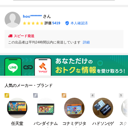
見・まとめて・大
量
hoc********
さん
評価
5419
本人確認済
スピード発送
この出品者は平均24時間以内に発送しています
詳細
人気のメーカー・ブランド
1
2
3
4
5
任天堂
バンダイナム
コナミデジタ
ハドソン(ゲ
スク