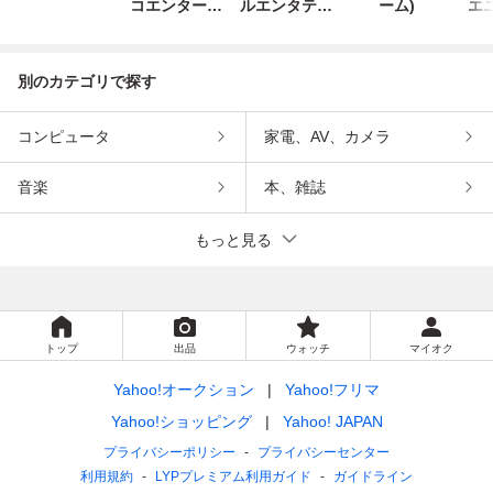
コエンターテ
ルエンタテイ
ーム)
エ
インメント
ンメント
別のカテゴリで探す
コンピュータ
家電、AV、カメラ
音楽
本、雑誌
もっと見る
トップ
出品
ウォッチ
マイオク
Yahoo!オークション
Yahoo!フリマ
Yahoo!ショッピング
Yahoo! JAPAN
プライバシーポリシー
プライバシーセンター
利用規約
LYPプレミアム利用ガイド
ガイドライン