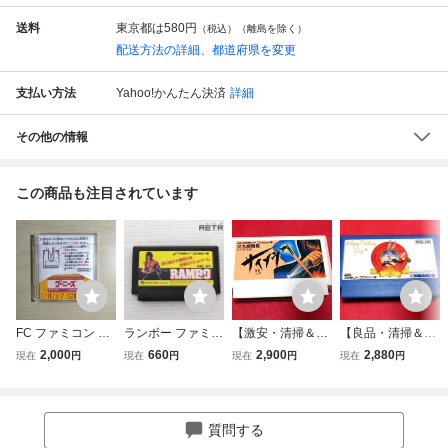
送料
東京都は
580円
（税込）（離島を除く）
配送方法の詳細、都道府県を変更
支払い方法
Yahoo!かんたん決済
詳細
その他の情報
この商品も注目されています
FC ファミコン デ
ランボー ファミコ
【激安・清掃＆動
【良品・清掃＆動
ィスクシステム デ
ン FC
作確認済】FC フ
作確認済】FC フ
2,000
660
2,900
2,880
現在
円
現在
円
現在
円
現在
円
ィスクカード / グ
ァミコン『忍者C
ァミコン『ハッピ
ーニーズ
OP サイゾウ』
ーバースデーバッ
コレクター・マニ
クス(Happy Birthd
ア必見・まとめ
ay Bugs)』 コレ
質問する
て・大量
クター・マニア必