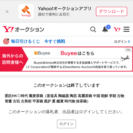
i
毎日引けるくじ 今すぐ挑戦
ログイン
このオークションは終了しています
委託HK◇時代 蕎麦茶碗（茶道具 陶磁器 陶芸 高麗茶碗 中国 朝鮮 李朝 古物
骨董 古玩 古美術 平茶碗 風炉 夏 鑑賞 時代物 抹茶碗）
このオークションの落札者、出品者はログインしてください。
ログイン