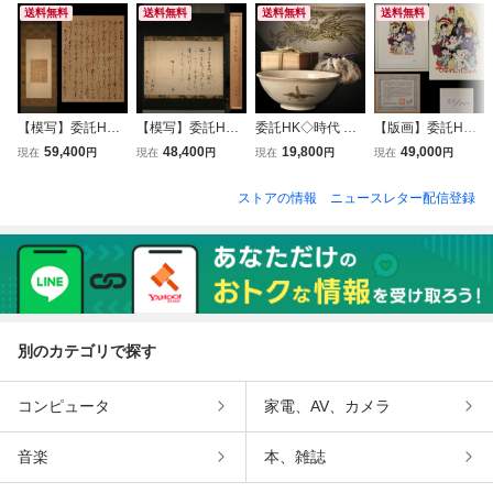
送料無料
送料無料
送料無料
送料無料
【模写】委託HK
【模写】委託HK
委託HK◇時代 薩
【版画】委託HK
◇万里小路秀房 四
◇天室宗竺 消息
摩金彩桐鳳凰図平
◇時代 手塚治虫版
59,400
48,400
19,800
49,000
現在
円
現在
円
現在
円
現在
円
半切 源氏物語「花
元伯宗旦（咄々
茶碗 ※仕覆添（茶
画額 アールビバン
宴」朝倉茂入極札
斎）宛 九月七日付
道具 古薩摩 薩摩
作品保証書 53/50
ストアの情報
ニュースレター配信登録
（掛け軸 古筆切
田山方南極（大徳
焼 白薩摩 金襴手
0 「スターの中の
物語切 公家 公卿
寺 禅僧 千宗旦 表
金彩 抹茶碗 風炉
スター」（漫画家
堂上歌人 書家 古
千家 不審庵 裏千
夏 献上薩摩手 御
鉄腕アトム 火の鳥
典学 中世古文書）
家 今日庵 官休
庭焼 藩窯）
リボンの騎士）
庵）
別のカテゴリで探す
コンピュータ
家電、AV、カメラ
音楽
本、雑誌