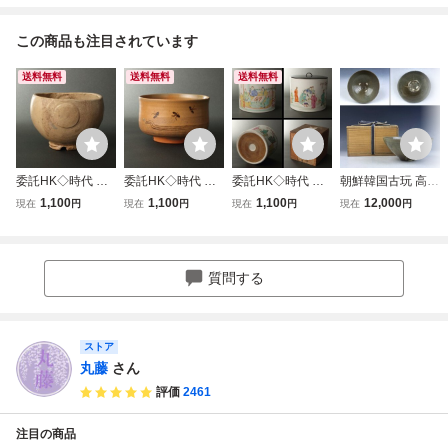
この商品も注目されています
送料無料
送料無料
送料無料
委託HK◇時代 古
委託HK◇時代 虫
委託HK◇時代 色
朝鮮韓国古玩 高麗
萩俵形茶碗（茶道
明焼水辺の蛍図茶
絵人物図水指（茶
青磁 四つ目跡 素
1,100
1,100
1,100
12,000
現在
円
現在
円
現在
円
現在
円
具 陶磁器 陶芸 萩
碗（茶道具 陶磁器
道具 陶磁器 陶芸
文 青磁 六寸鉢 菓
焼 古萩 秋 風炉 炉
陶芸 虫明焼 岡山
色絵磁器 人物 絵
子鉢 盛鉢 茶碗 茶
正月 豊作 慶事 茶
京焼 粟田焼 夏 蛍
付 中国 古物 骨董
道具 時代物 唐物
事 茶席 茶の湯 古
風炉 薄茶 抹茶碗
古美術 鑑賞 茶事
李朝 古陶磁器 古
質問する
物 古美術 骨董 稽
茶事 茶席 古物 骨
茶席 茶の湯 炉 風
美術骨董品 TGD1
古 鑑賞）
董 古美術）
炉）
15【遅日亭】
ストア
丸藤
さん
評価
2461
注目の商品