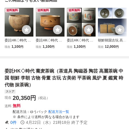
送料無料
送料無料
送料無料
委託HK◇時代 古
委託HK◇時代 虫
委託HK◇時代 色
朝鮮韓国古玩 高麗
萩俵形茶碗（茶道
明焼水辺の蛍図茶
絵人物図水指（茶
青磁 四つ目跡 素
1,100
1,100
1,100
12,000
現在
円
現在
円
現在
円
現在
円
具 陶磁器 陶芸 萩
碗（茶道具 陶磁器
道具 陶磁器 陶芸
文 青磁 六寸鉢 菓
焼 古萩 秋 風炉 炉
陶芸 虫明焼 岡山
色絵磁器 人物 絵
子鉢 盛鉢 茶碗 茶
正月 豊作 慶事 茶
京焼 粟田焼 夏 蛍
付 中国 古物 骨董
道具 時代物 唐物
事 茶席 茶の湯 古
風炉 薄茶 抹茶碗
古美術 鑑賞 茶事
李朝 古陶磁器 古
委託HK◇時代 蕎麦茶碗（茶道具 陶磁器 陶芸 高麗茶碗 中
物 古美術 骨董 稽
茶事 茶席 古物 骨
茶席 茶の湯 炉 風
美術骨董品 TGD1
古 鑑賞）
董 古美術）
炉）
15【遅日亭】
国 朝鮮 李朝 古物 骨董 古玩 古美術 平茶碗 風炉 夏 鑑賞 時
代物 抹茶碗）
ストア
20,350
円
現在
（税込）
無料
送料
配送方法
ゆうパック
配送方法一覧
条件により送料が異なる場合があります
0
件
4月22日（水）21時18分
終了予定