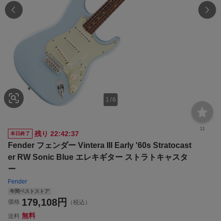
1
/
6
11
残り
22:42:37
本日終了
Fender フェンダー Vintera III Early '60s Stratocast
er RW Sonic Blue エレキギター ストラトキャスタ
ー
Fender
年間ベストストア
179,108
円
価格
（税込）
無料
送料