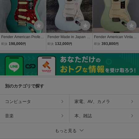
Fender American Professi
Fender Made in Japan Tr
Fender American Vintage
onal Classic Stratocaster
aditional Late 60s Stratoc
II 1961 Stratocaster Surf
198,000
132,000
393,800
即決
円
即決
円
即決
円
Faded Sherwood Green
aster Sonic Blue
Green
Metallic フェンダー スト
ラト
別のカテゴリで探す
コンピュータ
家電、AV、カメラ
音楽
本、雑誌
もっと見る