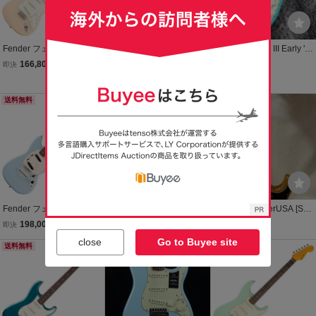
Fender フェンダー Vinter
Fujigen NST200RAL-PSB
Fender Vintera III Early '6
a III Late '60s Stratocaster
2023年製
0s Stratocaster Seafoam
166,805
110,000
192,500
即決
円
即決
円
即決
円
MN Olympic White エレキ
Green
Yahoo!フリマ
ギター ストラトキャスタ
ー
送料無料
Fender フェンダー Vinter
フェンダーメキシコ ク
u51490 FernderUSA [Stra
a III Mid '60s Mustang RW
ラシック50s ストラトキ
tocaster 1979年製] PU交
198,000
75,000
327,800
即決
円
現在
円
現在
円
Sonic Blue エレキギター
ャスター 美品
換(CustomShop製) 中古
close
Go to Buyee site
ムスタング
送料無料
エレキギター
送料無料