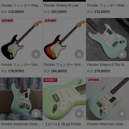
Fender フェンダー Player
Fender Vintera III Late '60
Fender フェンダー Made
II Stratocaster RW Cactus
s Stratocaster RW OCT (O
in Japan Traditional Late
110,000
192,500
132,000
即決
円
即決
円
即決
円
Gray エレキギター ストラ
cean Turquoise) フェンダ
60s Stratocaster RW Soni
トキャスター
送料無料
ー Vintera III Series メキ
送料無料
c Blue エレキギター
シコ製 ストラトキャスタ
ー
Fender フェンダー Vinter
Fender フェンダー Vinter
Fender Vintera II 70s Strat
a III Early '60s Stratocaste
a III Late '60s Stratocaster
ocaster RWSurf Green
178,970
166,805
176,000
即決
円
即決
円
即決
円
r RW Black エレキギター
RW 3-Color Sunburst エ
ストラトキャスター
レキギター ストラトキャ
本日終了
送料無料
スター
Fender American Vintage
【セール】[良品] Fender
Fender American Vintage