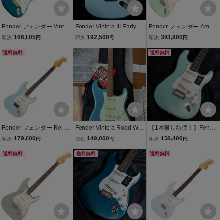
Fender フェンダー Vinter
Fender Vintera III Early '6
Fender フェンダー Ameri
a III Late '60s Stratocaster
0s Stratocaster Sonic Blu
can Vintage II 1961 Strato
166,805
192,500
393,800
即決
円
即決
円
即決
円
RW Ocean Turquoise エ
e
caster RW Surf Green エ
レキギター ストラトキャ
送料無料
レキギター ストラトキャ
送料無料
スター
スター
Fender フェンダー Rei St
Fender Vintera Road Wor
【1本限り特価！】Fende
ratocaster R246 RW Rei
n 60s Stratocaster Lake P
r Vintera II 70s Stratocast
179,800
149,000
158,400
即決
円
現在
円
即決
円
Blu エレキギター
lacid Blue Mexico 2021
er RW SFG(Surf Green)
送料無料
フェンダー ストラトキャ
送料無料
フェンダー ストラトキャ
送料無料
スター レイクプラシッド
スター エレキギター
ブルー