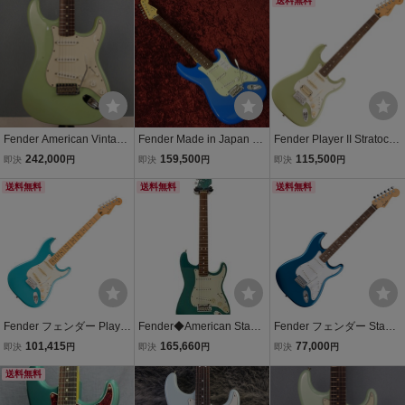
スター
SSS/シンクロタイプ/? N
ーMEXストラトキャスタ
送料無料
ULL ?
ー〉
Fender American Vintage
Fender Made in Japan Hy
Fender Player II Stratocas
62 Stratocaster Thin Lacq
brid II Stratocaster Forest
ter HSS, Rosewood Finge
242,000
159,500
115,500
即決
円
即決
円
即決
円
uer Surf Green【2001年
Blue
rboard, Birch Green フェ
製】【夏】
送料無料
送料無料
ンダーMEXストラトキャ
送料無料
スター
Fender フェンダー Player
Fender◆American Stand
Fender フェンダー Stand
II Stratocaster MN AQB エ
ard Stratocaster/O Turquo
ard Stratocaster LRL WP
101,415
165,660
77,000
即決
円
即決
円
即決
円
レキギター
ise/1995/本体のみ//
G AMM エレキギター ス
送料無料
トラトキャスター