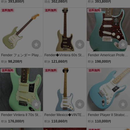
II 1961 Stratocaster Surf
American Vintage 62 Stra
II 1961 Stratocaster, Rose
393,800
302,080
393,800
即決
円
現在
円
即決
円
Green
tocaster ヴィンテージサ
wood Fingerboard, Surf G
送料無料
ウンドを再現！ [PM475]
送料無料
reen S/N V26440 3.62kg
送料無料
【箕面店在庫】
フェンダーUSAストラト
キャスター
Fender フェンダー Player
Fender◆Vintera 60s Strat
Fender American Professi
II Stratocaster RW BCG エ
ocaster/OWH/2021/マッ
onal Classic Stratocaster
98,208
121,660
198,000
即決
円
即決
円
即決
円
レキギター
チングヘッド/メキシコ製
Faded Sherwood Green
送料無料
送料無料
Metallic フェンダー スト
送料無料
ラトキャスター
Fender Vintera II 70s Strat
Fender Mexico◆VINTER
Fender Player II Stratocas
ocaster SFG Surf Green
A 50s ST/2021/エレキギ
ter, Maple Fingerboard, A
176,000
110,660
110,000
即決
円
即決
円
即決
円
フェンダー ストラトキャ
ター/ストラトタイプ/青系/
quatone Blue〈フェンダ