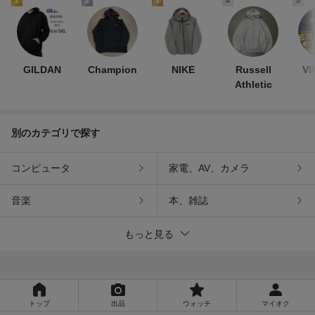
1
2
3
4
5
GILDAN
Champion
NIKE
Russell
VI
Athletic
別のカテゴリで探す
コンピュータ
家電、AV、カメラ
音楽
本、雑誌
もっと見る
トップ
出品
ウォッチ
マイオク