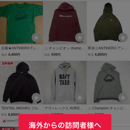
古着★ANTIHERO Tシャ
△ チャンピオン champio
即決☆ANTIHERO アンタ
ツ M グリーン 緑 アンチ
n プルオーバー スウェッ
イヒーロー LIL PIGEON P
4,400
550
6,800
現在
円
現在
円
即決
円
アンタイヒーロー skateb
ト パーカー メンズ L ボル
ULLOVER HOODIE プル
oard jay howell julien stra
送料無料
ドー 裏毛 フーディー ロゴ
オーバーフーディー Milita
nger tony trujillo vans thra
刺繍 カレッジ カジュアル
ryGreen SIZE:M.anti hero
sher 00s
古着
アンチヒーロー
TENTIAL MIGARU プルオ
アヴィレックス AVIREX
△ Champion チャンピオ
ーバー スウェット フーデ
NAVY YARD HOODIE 裏
ン パーカー メンズ L MA
8,800
3,800
550
即決
円
現在
円
現在
円
ィー パーカー L Tech Swe
起毛 プルオーバー スウェ
RYLAND カレッジロゴ プ
Yahoo!フリマ
at Pullover 刺繍ロゴ
ットフーディー パーカー
リント プルオーバー フー
グレー L 6163590
ディー スウェット 定番 人
本日終了
本日終了