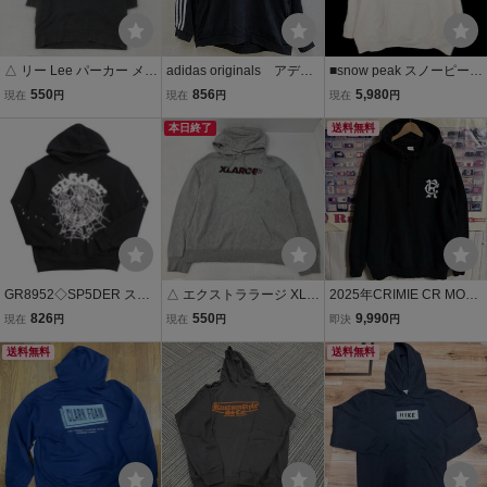
△ リー Lee パーカー メン
adidas originals アディ
■snow peak スノーピーク
ズ M チャコールグレー ス
ダス オリジナルス プル
/ SW-22SU402 / Recycled
550
856
5,980
現在
円
現在
円
現在
円
ウェット フーディー プル
オーバーパーカー フー
Cotton Pullover Hoodie /
オーバー ロゴ 90s 00s ス
ディ Hoodie ブラッ
本日終了
メンズ コットン スウェッ
送料無料
トリート アメカジ 古着
ク メンズ Lサイズ 刺
ト プルオーバー パーカー
繍ロゴ
size XL
GR8952◇SP5DER スパ
△ エクストララージ XLA
2025年CRIMIE CR MON
イダー メンズM 蜘蛛の巣
RGE パーカー L グレー コ
OGRAM SWEAT HOODIE
826
550
9,990
現在
円
現在
円
即決
円
プリント 裏起毛 スウェッ
ットン プルオーバー フー
CRモノグラムプルオーバ
ト パーカー プルオーバー
送料無料
ディー スウェット ロゴ刺
ースウェットパーカーフ
送料無料
フーディー ブラック系
繍 01173205 古着
ーディー