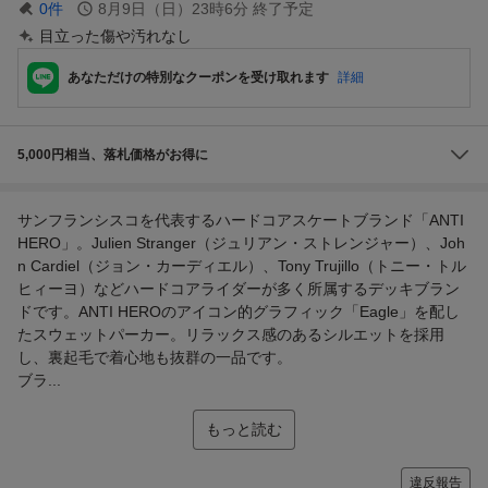
0
件
8月9日（日）23時6分
終了予定
目立った傷や汚れなし
あなただけの特別なクーポンを受け取れます
詳細
5,000円相当、落札価格がお得に
サンフランシスコを代表するハードコアスケートブランド「ANTI
HERO」。Julien Stranger（ジュリアン・ストレンジャー）、Joh
n Cardiel（ジョン・カーディエル）、Tony Trujillo（トニー・トル
ヒィーヨ）などハードコアライダーが多く所属するデッキブラン
ドです。ANTI HEROのアイコン的グラフィック「Eagle」を配し
たスウェットパーカー。リラックス感のあるシルエットを採用
し、裏起毛で着心地も抜群の一品です。
ブラ...
もっと読む
違反報告