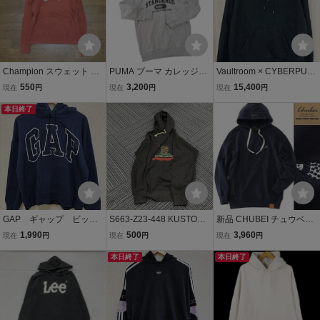
Champion スウェット パ
PUMA プーマ カレッジロ
Vaultroom × CYBERPUN
ーカー M オレンジ ビッグ
ゴ スウェット パーカー L
K LUCY HOODIE スウェ
550
3,200
15,400
現在
円
現在
円
現在
円
ロゴ フーディー プルオー
グレー 杢 メンズ 長袖 プ
ット パーカー プルオーバ
バー チャンピオン メンズ
本日終了
ルオーバー 裏起毛 フーデ
ー フーディー ボルトルー
アメカジ 古着 ストリート
ィー 刺繍ロゴ
ム サイバーパンク ルーシ
o73
ー ブラック M
GAP ギャップ ビッグ
S663-Z23-448 KUSTOMS
新品 CHUBEI チュウベイ
ロゴ プルオーバーパー
TYLE カスタムスタイル
刺繍 フード スウェット パ
1,990
500
3,960
現在
円
現在
円
現在
円
カー フーディ Hoodie
パーカー グレー カリフォ
ーカー L 紺 【CH145108
ネイビー 紺 メン
ルニア ベア プルオーバー
本日終了
6_79_L】 革タグ フーデ
本日終了
ズ Lサイズ
フーディー スウェット メ
ィー プルオーバー ネイビ
ンズ NC
ー