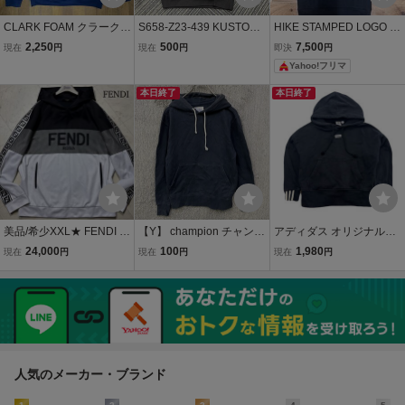
CLARK FOAM クラークフ
S658-Z23-439 KUSTOMS
HIKE STAMPED LOGO H
ォーム パーカー スウェッ
TYLE カスタムスタイル
OODIE Warm & Dry パー
2,250
500
7,500
現在
円
現在
円
即決
円
ト ネイビー プルオーバー
パーカー 黒 オレンジ SO-
カー プルオーバー フーデ
Yahoo!フリマ
ロゴプリント GILDAN ギ
CAL プルオーバー フーデ
ィー 未使用 Lサイズ
ルダン L フーディー
ィー スウェット ストリー
本日終了
本日終了
ト メンズ XL NC
美品/希少XXL★ FENDI フ
【Y】 champion チャンピ
アディダス オリジナルス
ェンディ 22AW ロゴ刺繍
オン パーカー プルオーバ
adidas メンズ S 黒 ブラッ
24,000
100
1,980
現在
円
現在
円
現在
円
スリーブロゴ パーカー フ
ー スウェット フーディー
ク パーカー スウェット プ
ーディー スウェット プル
サイズM ネイビー 紺色 無
ルオーバー フーディート
オーバー 2XL ズッカ FF
地 紐 メンズ トップス 最
レフォイル ロゴ ●Ｂ539
千鳥 メンズ
落なし
人気のメーカー・ブランド