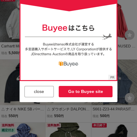
気 古着
Carhartt Midweight PO H
チャンピオン Champion
R5894f26 ■UNUSED ア
oodie カーハート ミッド
メンズ L グレー ブラック
ンユーズド■ Damaged
5,500
1,980
7,900
現在
円
現在
円
現在
円
ウェイト プルオーバー ス
プルオーバー パーカー ス
sweat hoodie ダメージス
ウェット パーカー フーデ
ウェット フーディー バイ
本日終了
ウェットフーディー プル
ィー グレー メンズ M-RE
カラー 刺繍ロゴ アメカジ
オーバー パーカー レッド
G K121-HGY
●Ｂ535
2 シーズンレス
close
Go to Buyee site
△ ナイキ NIKE SB パーカ
△ ダウポンチ DALPONT
S661-Z23-44 PARASITE
ー メンズ L ブラック プル
E パーカー メンズ L グレ
パラサイト パーカー イン
550
550
500
現在
円
現在
円
現在
円
オーバー スウェット フー
ー フーディー スウェット
ディゴ ウイングP ワッペ
ディー スエット スケボー
送料無料
プルオーバー フード ロゴ
送料無料
ン プルオーバー フーディ
本日終了
鑑定付き
10s アーカイブ ヴィンテ
フットサル 古着
ー スウェット メンズ XL
ージ 古着
NC