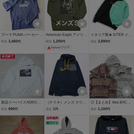
プーマ PUMA パーカー プ
American Eagle アメリカ
イタリア製★ IUTER イウ
ルオーバー フーディー ス
ンイーグル メンズ パー
ター 通年 CARROTS SPL
3,480
1,200
3,990
即決
円
即決
円
現在
円
ウェット ブルー グレー メ
カー／プルオーバー
IT HOODIE★ パーカー プ
Yahoo!フリマ
ンズ L XL XXL ビッグロゴ
ルオーバー フーディー ス
大きいサイズ スポーツ
ウェット Sz.S メンズ
本日終了
新品リーバイスA0801-00
（ナイキ）メンズ スウェ
◎【まとめ】ikka BACK
34 JP Lサイズ/US Mサイ
ットパーカー ナイキ サー
NUMBER パーカー ジッ
990
1
1,100
即決
円
現在
円
現在
円
ズ グラフィック フーディ
マ PX CNCT プルオーバ
プ プルオーバー メンズ M
ー パーカー スウェット ホ
ーフーディ CU6270458
送料無料
L XL イッカ バックナンバ
鑑定付き
ワイト/白 プルオーバー
サイズ L
ー スウェット フーディー