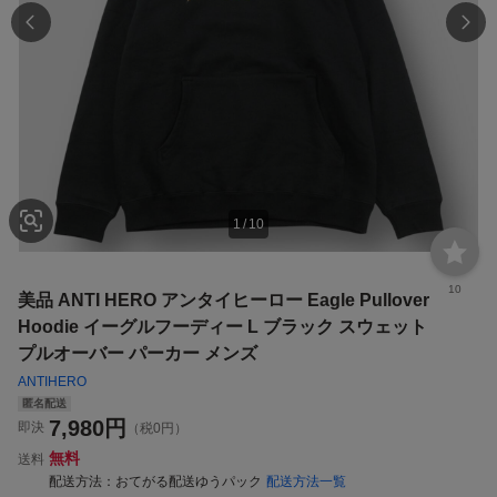
1
/
10
10
美品 ANTI HERO アンタイヒーロー Eagle Pullover
Hoodie イーグルフーディー L ブラック スウェット
プルオーバー パーカー メンズ
ANTIHERO
匿名配送
7,980
円
即決
（税0円）
無料
送料
配送方法
おてがる配送ゆうパック
配送方法一覧