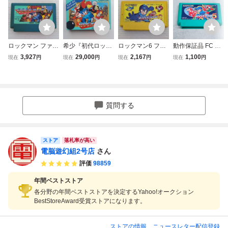
ロックマン ファミ
希少『初代ロック
ロックマン6 ファ
動作保証品 FC フ
コン FC
マン』ROCKMAN
ミコン FC
ァミコン ロックマ
3,927
29,000
2,167
1,100
現在
円
現在
円
現在
円
現在
円
完品ファミコン
ン5【PP
■国内正規品■動作
確認
質問する
ストア
落札率が高い
電脳遊幻組2号店
さん
評価
98859
年間ベストストア
各分野の年間ベストストアを決定するYahoo!オークション
BestStoreAward受賞ストアになります。
ストアの情報
ニュースレター配信登録