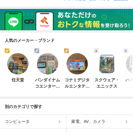
人気のメーカー・ブランド
1
2
3
4
5
任天堂
バンダイナム
コナミデジタ
スクウェア・
ハド
コエンターテ
ルエンタテイ
エニックス
インメント
ンメント
別のカテゴリで探す
コンピュータ
家電、AV、カメラ