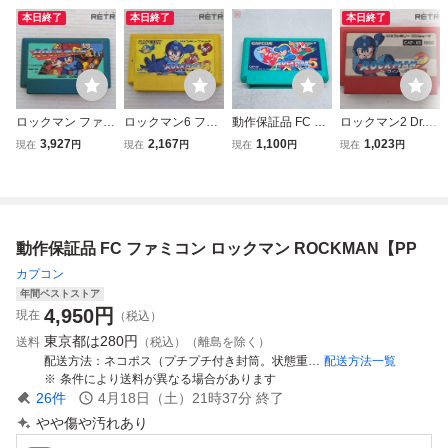
本日終了
本日終了
本日終了
ロックマン ファミ
ロックマン6 ファ
動作保証品 FC フ
ロックマン2 Dr.ワ
コン FC
ミコン FC
ァミコン ロックマ
イリーの謎 ファミ
3,927
2,167
1,100
1,023
現在
円
現在
円
現在
円
現在
円
ン5【PP
コン FC
動作保証品 FC ファミコン ロックマン ROCKMAN【PP
カプコン
年間ベストストア
4,950
円
現在
（税込）
東京都は
280円
送料
（税込）（離島を除く）
配送方法
ネコポス（プチプチ付き封筒。状態重視の方は宅急便をご選択ください。）
配送方法一覧
条件により送料が異なる場合があります
26
件
4月18日（土）21時37分
終了
やや傷や汚れあり