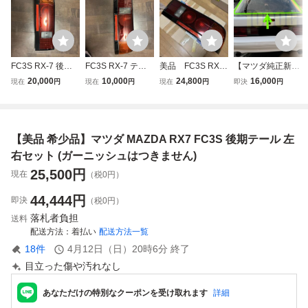
FC3S RX-7 後期
FC3S RX-7 テー
美品 FC3S RX7
【マツダ純正新
左テールレンズ テ
ルランプ右 マツ
RX-7 サバンナ
品】MAZDA 未使
20,000
10,000
24,800
16,000
現在
円
現在
円
現在
円
即決
円
ールライト マツダ
ダ サバンナ テー
テールランプ テー
用品 ★超希少品★
ルライト
ルライト テールレ
サバンナ RX-7 FC
ンズ 右 運転席
3S リア ガラスモ
側 TH
ール 1987/7-1991/
【美品 希少品】マツダ MAZDA RX7 FC3S 後期テール 左
10 バックドア リ
アゲート
右セット (ガーニッシュはつきません)
25,500
円
現在
（税0円）
44,444
円
即決
（税0円）
落札者負担
送料
配送方法
着払い
配送方法一覧
18
件
4月12日（日）20時6分
終了
目立った傷や汚れなし
あなただけの特別なクーポンを受け取れます
詳細