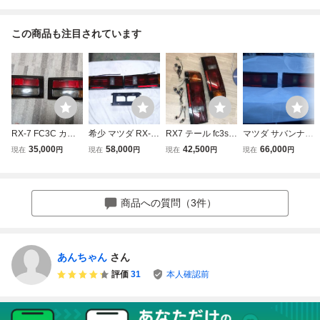
この商品も注目されています
RX-7 FC3C カブ
希少 マツダ RX-7
RX7 テール fc3s
マツダ サバンナ R
リオレ 前期テー
FC-3S 13B 後期
マツダ サバン
X7 FC3S 後期 左
35,000
58,000
42,500
66,000
現在
円
現在
円
現在
円
現在
円
ル
テールランプ SE
ナ テールラン
右 テールランプ
T 難あり 美
プ テールライ
長期保管品
品 ？ 売り切り
ト 長期保管 ジ
ャンク品
商品への質問（3件）
あんちゃん
さん
評価
31
本人確認前