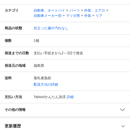
カテゴリ
自動車、オートバイ
パーツ
外装、エアロ
自動車メーカー別
マツダ用
外装
リア
商品の状態
目立った傷や汚れなし
個数
1
個
発送までの日数
支払い手続きから2～3日で発送
発送元の地域
福島県
送料
落札者負担
配送方法の詳細
支払い方法
Yahoo!かんたん決済
詳細
その他の情報
更新履歴