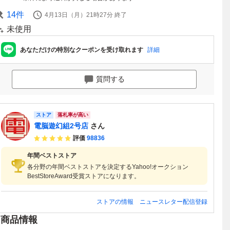
14
件
4月13日（月）21時27分
終了
未使用
あなただけの特別なクーポンを受け取れます
詳細
質問する
ストア
落札率が高い
電脳遊幻組2号店
さん
評価
98836
年間ベストストア
各分野の年間ベストストアを決定するYahoo!オークション
BestStoreAward受賞ストアになります。
ストアの情報
ニュースレター配信登録
商品情報