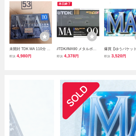
本日終了
未開封 TDK MA 110分 カ
//TDK//MA90 メタルポジ
爆買【ゆうパケッ
セットテープ メタルテー
ション 90分 カセットテー
応】TDK カセット
4,980
4,378
3,520
円
円
円
即決
即決
即決
プ TAPE4 メタル
プ/MA-90M/未開封/
メタルポジション M
0F 110分