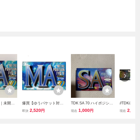
｜未開封
爆買【ゆうパケット対
TDK SA 70 ハイポジショ
//TDK//
 POSITIO
応】TDK カセットテープ
ン カセットテープ【未開
セットテープ
2,520
1,000
2,728
円
円
即決
現在
現在
メタルテープ
メタルポジション MA-70
封新品】■■
0分 70分 9
0301160
F 70分
0 SA/未開封