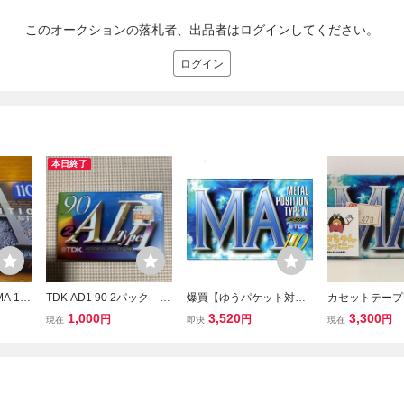
このオークションの落札者、出品者はログインしてください。
ログイン
本日終了
A 11
TDK AD1 90 2パック ノ
爆買【ゆうパケット対
カセットテープ
ン カ
ーマルポジション カセッ
応】TDK カセットテープ
品｜TDK METAL
1,000
3,520
3,300
円
円
円
現在
即決
現在
IV
トテープ【未開封新品】■
メタルポジション MA-11
N MA110｜
■
0F 110分
TYPE IV｜4902
95【M002】