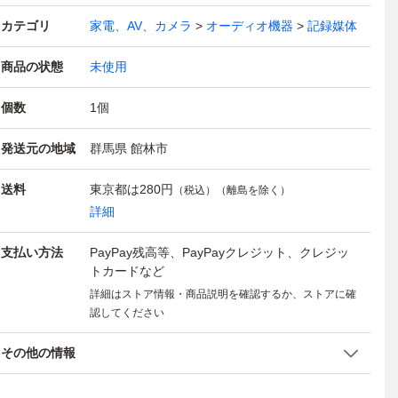
カテゴリ
家電、AV、カメラ
オーディオ機器
記録媒体
商品の状態
未使用
個数
1
個
発送元の地域
群馬県 館林市
送料
東京都は
280円
（税込）（離島を除く）
詳細
支払い方法
PayPay残高等、PayPayクレジット、クレジッ
トカードなど
詳細はストア情報・商品説明を確認するか、ストアに確
認してください
その他の情報