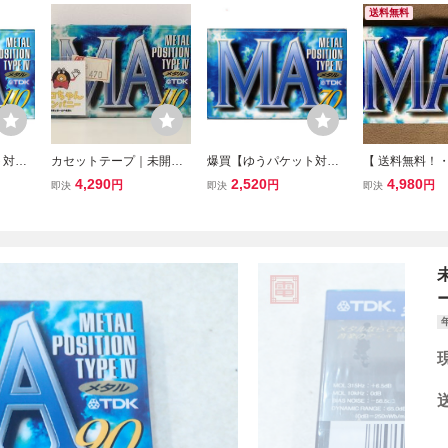
送料無料
ト対
カセットテープ｜未開封
爆買【ゆうパケット対
【 送料無料！・
テープ
品｜TDK METAL POSITIO
応】TDK カセットテープ
94年の最終モ
4,290
2,520
4,980
円
円
円
即決
即決
即決
A-11
N MA110｜メタルテープ
メタルポジション MA-70
未開封品！】★T
TYPE IV｜49020301160
F 70分
シリーズ 8代
95【M002】
テープ◇MA 6
ポジションTYP