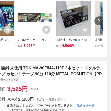
希少な19
//TDK//ハイポジション カ
未開封 TDK Metal Positio
未開封 未
デル商品の
セットテープ 4本セット/5
n Type Ⅳ MA-90M カセッ
テープ tdk 
3,058
4,500
4,000
円
円
即決
即決
即決
DK MA
0分 70分 90分/BEAM SF9
トテープ メタルポジショ
Ⅳ
目カセット
0 SA/未開封/
ン
0◇メタル
E Ⅳ★
未開封 未使用 TDK MA-90F/MA-110F 2本セット メタルテ
ープ カセットテープ 90分 110分 METAL POSHITION【PP
年間ベストストア
3,525
円
現在
（税込）
送料
東京都は
280円
（税込）（離島を除く）
配送方法
ネコポス（プチプチ付き封筒。状態重視の方は宅急便をご選択ください。）
配送方法一覧
条件により送料が異なる場合があります