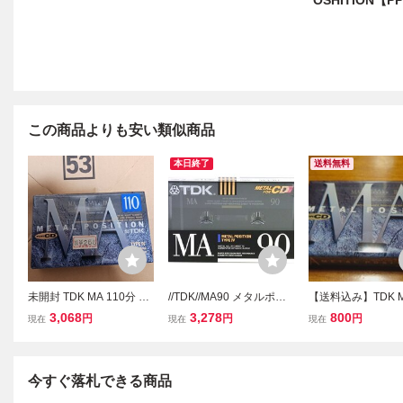
OSHITION【PP
この商品よりも安い類似商品
本日終了
送料無料
未開封 TDK MA 110分 カ
//TDK//MA90 メタルポジ
【送料込み】TDK M
セットテープ メタルテー
ション 90分 カセットテー
0分 メタルポジショ
3,068
3,278
800
円
円
円
現在
現在
現在
プ TAPE4 メタル
プ/MA-90M/未開封/
セットテープ TYPE 
今すぐ落札できる商品