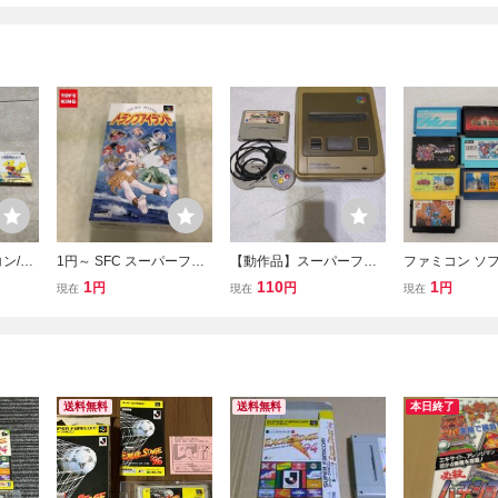
ン/ス
1円～ SFC スーパーファ
【動作品】スーパーファ
ファミコン ソ
ァイナル
ミコン トランプアイラン
ミコン 本体 コントローラ
ファミコン FC
1
110
1
円
円
円
現在
現在
現在
FFV F
ド
ー1個 ＋ パチンコソフト
 ソフト
（サンキョー フィーバ
ー）セット 任天堂 SFC
スーファミ
送料無料
送料無料
本日終了