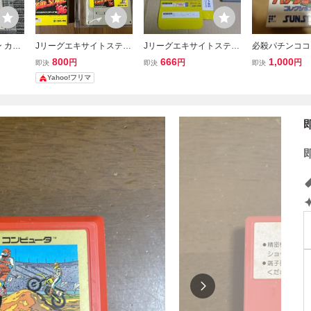
 カセ
Jリーグエキサイトステー
Jリーグエキサイトステー
必殺パチンココ
グ エキ
ジ96 J LEAGUE EXCITE
ジ’94 スーパーファミコン
ン2 SFC ス
800
666
1,000
円
円
円
即決
即決
即決
FC 箱
STAGE96 スーパーファミ
コン エキサイト
Yahoo!フリマ
コン
マン