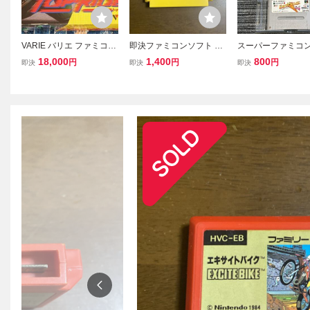
VARIE バリエ ファミコン
即決ファミコンソフト 闘
スーパーファミコン
トップライダー VRE-R1
いの挽歌 CAPCOM
ット ソフト Jリー
18,000
1,400
800
円
円
円
即決
即決
即決
バイク型コントローラー
サイトステージ94 S
箱付き
説明書 付き