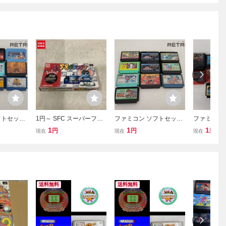
フトセット
1円～ SFC スーパーファ
ファミコン ソフトセット
ファミコン
ミコン SD F-1グランプリ
ファミコン FC
ファミコン 
1
1
1
円
円
円
現在
現在
現在
送料無料
送料無料