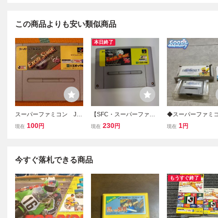
この商品よりも安い類似商品
本日終了
スーパーファミコン Jリ
【SFC・スーパーファミ
◆スーパーファミコ
ーグ エキサイトステー
コン】 J.LEAGUE EXCIT
ーファミ/SFC フ
100
230
1
円
円
円
現在
現在
現在
ジ95 EXCITE STAGE 95
E STAGE ’96 エキサイト
ファンタジー5 FF5 
ステージ ’96
INALFANTASY V
今すぐ落札できる商品
もうすぐ終了