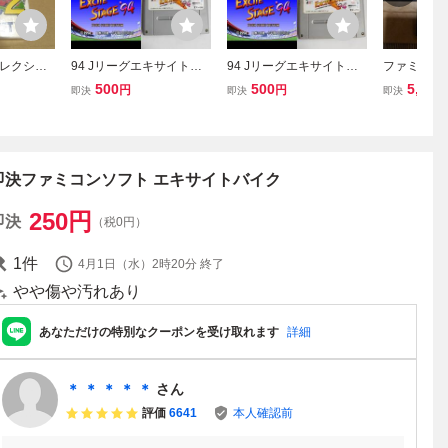
レクショ
94 Jリーグエキサイトス
94 Jリーグエキサイトス
ファミコン
ーパーファミ
テージ スーパーファミコ
テージ スーパーファミコ
売り
500
500
5,000
円
円
即決
即決
即決
 アレンジ
ン 動作確認済・端子清掃
ン 動作確認済・端子清掃
済[SFC6047_566]
済[SFC6047_231]
即決ファミコンソフト エキサイトバイク
250
円
即決
（税0円）
1
件
4月1日（水）2時20分
終了
やや傷や汚れあり
あなただけの特別なクーポンを受け取れます
詳細
＊ ＊ ＊ ＊ ＊
さん
評価
6641
本人確認前