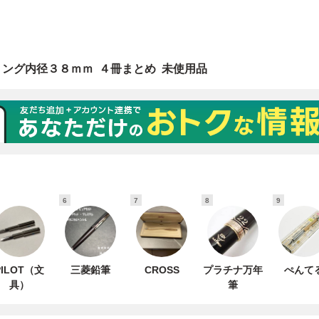
6
7
8
9
PILOT（文
三菱鉛筆
CROSS
プラチナ万年
ぺんて
具）
筆