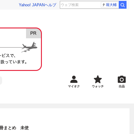
Yahoo! JAPAN
ヘルプ
堀大輔
マイオク
ウォッチ
出品
冊まとめ 未使