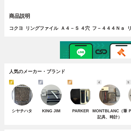
商品説明
人気のメーカー・ブランド
1
2
3
4
5
シヤチハタ
KING JIM
PARKER
MONTBLANC（筆
記具、時計）