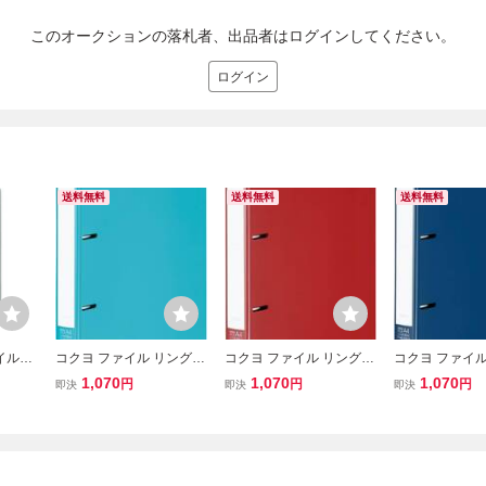
このオークションの落札者、出品者はログインしてください。
ログイン
送料無料
送料無料
送料無料
イルPP
コクヨ ファイル リングフ
コクヨ ファイル リングフ
コクヨ ファイル
0枚 3
ァイル NEOS A4 220枚収
ァイル NEOS A4 220枚収
ァイル NEOS A
1,070
1,070
1,070
円
円
円
即決
即決
即決
0M
容 ターコイズブルー フ-N
容 カーマインレッド フ-N
容 ネイビー フ-
E430B
E430R