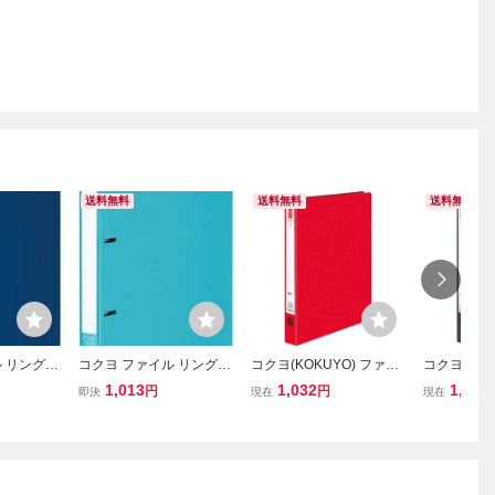
送料無料
送料無料
送料無料
 リングフ
コクヨ ファイル リングフ
コクヨ(KOKUYO) ファイ
コクヨ(KOK
4 220枚収
ァイル NEOS A4 180枚収
ル リングファイル ER A4
ル リングファ
1,013
1,032
1,032
円
円
即決
現在
現在
NE430DB
容 ターコイズブルー フ-N
背幅38mm 赤 フ-UR430N
背幅38mm
E420B
R
フ-UR430