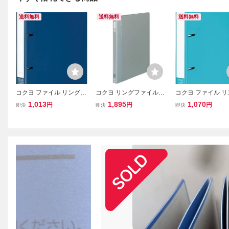
送料無料
送料無料
送料無料
コクヨ ファイル リングフ
コクヨ リングファイルPP
コクヨ ファイル 
ァイル NEOS A4 180枚収
A4縦 内径17mm 120枚 3
ァイル NEOS A4 
1,013
1,895
1,070
円
円
円
即決
即決
即決
容 ネイビー フ-NE420DB
0穴 グレー フ-F460M
容 ターコイズブルー
E430B