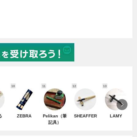
10
11
12
13
1
る
ZEBRA
Pelikan（筆
SHEAFFER
LAMY
記具）