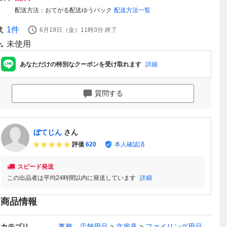
配送方法
おてがる配送ゆうパック
配送方法一覧
1
件
6月19日（金）11時3分
終了
未使用
あなただけの特別なクーポンを受け取れます
詳細
質問する
ぼてじん
さん
評価
620
本人確認済
スピード発送
この出品者は平均24時間以内に発送しています
詳細
商品情報
カテゴリ
事務、店舗用品
文房具
ファイリング用品