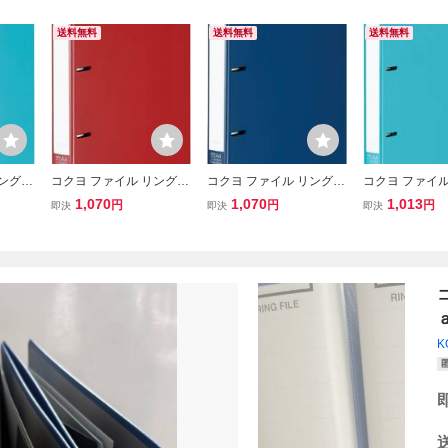
送料無料
送料無料
送料無料
リングフ
コクヨ ファイル リングフ
コクヨ ファイル リングフ
コクヨ ファイル
220枚収
ァイル NEOS A4 220枚収
ァイル NEOS A4 220枚収
ァイル NEOS A
1,070
1,070
1,013
円
円
円
即決
即決
即決
 フ-N
容 カーマインレッド フ-N
容 ネイビー フ-NE430DB
容 ターコイズブ
E430R
E420B
K