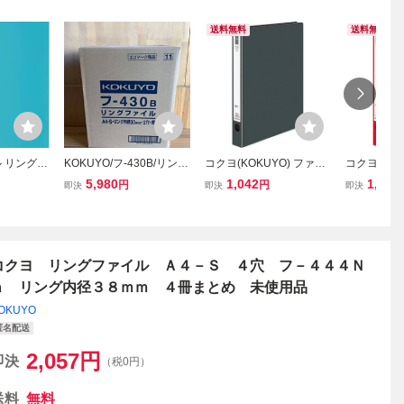
送料無料
送料無料
 リングフ
KOKUYO/フ-430B/リング
コクヨ(KOKUYO) ファイ
コクヨ(KOK
4 180枚収
ファイル 青/ A4-S リン
ル リングファイル ER A4
ル リングファ
5,980
1,042
1,042
円
円
即決
即決
即決
ルー フ-N
グ内径30mm2穴 青/8冊
背幅38mm ダークグレー
背幅38mm 
フ-UR430NDM
R
コクヨ リングファイル Ａ４－Ｓ ４穴 フ－４４４Ｎ
ａ リング内径３８ｍｍ ４冊まとめ 未使用品
OKUYO
匿名配送
2,057
円
即決
（税0円）
送料
無料