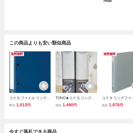
用品
この商品よりも安い類似商品
送料無料
送料無料
コクヨ ファイル リングフ
TONO★コクヨ リングフ
コクヨ リングファ
ァイル NEOS A4 180枚収
ァイル A4-S 2穴 39mm 2
A4縦 内径17mm 12
1,013
1,480
1,876
円
円
円
即決
現在
現在
容 ネイビー フ-NE420DB
冊セット
0穴 グレー フ-F46
今すぐ落札できる商品