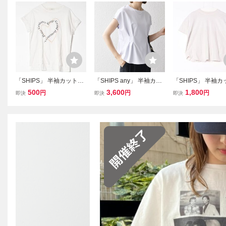
「SHIPS」 半袖カットソ
「SHIPS any」 半袖カッ
「SHIPS」 半袖
ー ONE SIZE ホワイト レ
トソー ONE SIZE ホワイ
ー ONE SIZE ホワ
500
3,600
1,800
円
円
円
即決
即決
即決
ディース
ト レディース
ディース