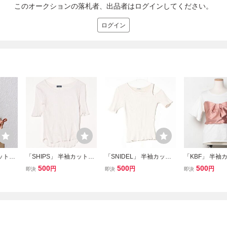
このオークションの落札者、出品者はログインしてください。
ログイン
カットソ
「SHIPS」 半袖カットソ
「SNIDEL」 半袖カット
「KBF」 半袖
フホワイ
ー ONE SIZE ホワイト レ
ソー ONE SIZE ホワイト
ONE SIZE ホ
500
500
500
円
円
円
即決
即決
即決
ディース
レディース
ィース