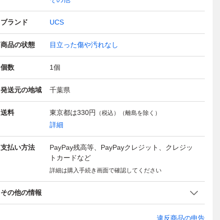
ブランド
UCS
商品の状態
目立った傷や汚れなし
個数
1
個
発送元の地域
千葉県
送料
東京都は
330円
（税込）（離島を除く）
詳細
支払い方法
PayPay残高等、PayPayクレジット、クレジッ
トカードなど
詳細は購入手続き画面で確認してください
その他の情報
違反商品の申告