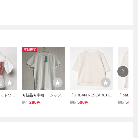
本日終了
カットソー
★新品★半袖 Tシャツ
「URBAN RESEARCH」
「loaf」
ワイト レデ
カットソー 無地 クル
半袖カットソー ONE SIZ
ONE SIZ
280
500
500
円
円
円
現在
即決
即決
ーネック 綿混★白 ホ
E ホワイト レディース
ィース
ワイト ★Mサイズ レデ
ィース