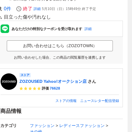
0
件
終了
詳細
5月10日（日）15時49分
終了予定
目立った傷や汚れなし
あなただけの特別なクーポンを受け取れます
詳細
お問い合わせはこちら（ZOZOTOWN）
お問い合わせした場合、この商品の閲覧履歴を連携します
ストア
ZOZOUSED Yahoo!オークション店
さん
評価
76628
ストアの情報
ニュースレター配信登録
商品情報
カテゴリ
ファッション
レディースファッション
その他