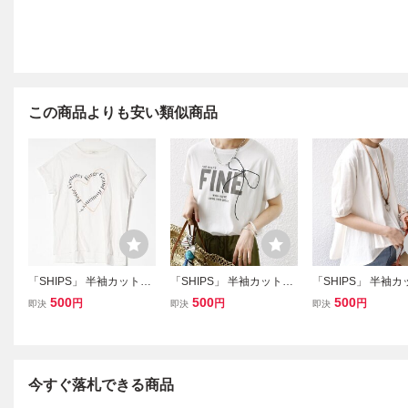
この商品よりも安い類似商品
「SHIPS」 半袖カットソ
「SHIPS」 半袖カットソ
「SHIPS」 半袖
ー ONE SIZE ホワイト レ
ー ONE SIZE ホワイト レ
ー ONE SIZE オ
500
500
500
円
円
円
即決
即決
即決
ディース
ディース
ト レディース
今すぐ落札できる商品