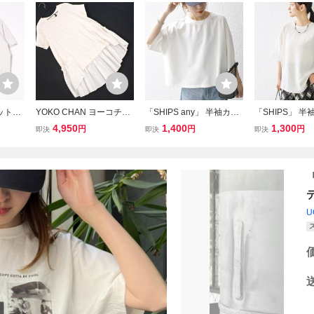
カットソ
YOKO CHAN ヨーコチャ
「SHIPS any」 半袖カッ
「SHIPS」 
イト レ
ン 半袖 切替 フレア カッ
トソー ONE SIZE ホワイ
ー ONE SIZE
4,950
1,400
1,300
円
円
円
即決
即決
即決
トソー size38/オフホワイ
ト レディース
ト レディース
ト ■◆ ☆ ggc8 レディー
ス
U