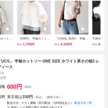
半袖カットソ
「SHIPS」 半袖カットソ
「CANAL JEAN」 半袖カ
YOKO CH
 オフホワイ
ー ONE SIZE オフホワイ
ットソー ONE SIZE ホワ
ン 半袖 切替
1,700
4,100
4,950
円
円
即決
即決
即決
ト レディース
イト レディース
ize36/オ
☆ ggc8 
「UCS」 半袖カットソー ONE SIZE ホワイト系その他3 レ
ディース
CS
ストア
600
円
価格
（税込）
送料
東京都は
330円
（税込）（離島を除く）
配送方法
ヤマト運輸（即日配送・日時指定あり）
配送方法一覧
条件により送料が異なる場合があります