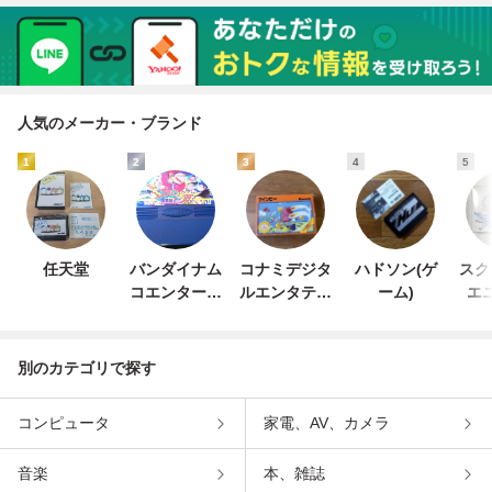
人気のメーカー・ブランド
1
2
3
4
5
任天堂
バンダイナム
コナミデジタ
ハドソン(ゲ
スク
コエンターテ
ルエンタテイ
ーム)
エ
インメント
ンメント
別のカテゴリで探す
コンピュータ
家電、AV、カメラ
音楽
本、雑誌