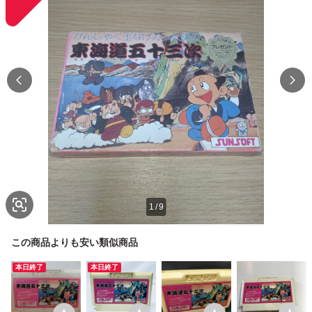
1
/
9
この商品よりも安い類似商品
本日終了
本日終了