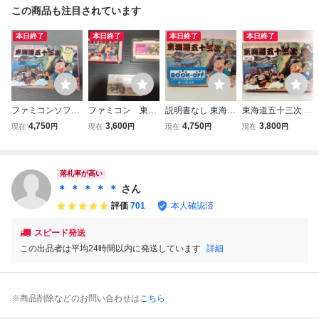
この商品も注目されています
本日終了
本日終了
本日終了
本日終了
ファミコンソフト
ファミコン 東海
説明書なし 東海道
東海道五十三次 箱
東海道五十三次
道五十三次
五十三次 ファミ
破損あり
4,750
3,600
4,750
3,800
現在
円
現在
円
現在
円
現在
円
コンソフト
落札率が高い
＊ ＊ ＊ ＊ ＊
さん
評価
701
本人確認済
スピード発送
この出品者は平均24時間以内に発送しています
詳細
※商品削除などのお問い合わせは
こちら