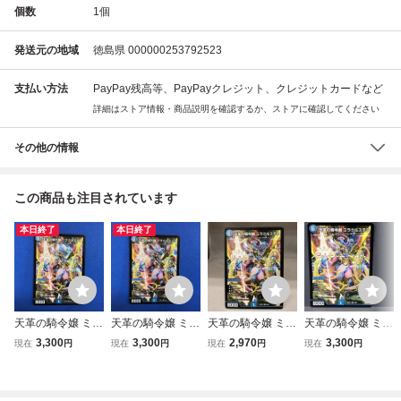
個数
1
個
発送元の地域
徳島県 000000253792523
支払い方法
PayPay残高等、PayPayクレジット、クレジットカードなど
詳細はストア情報・商品説明を確認するか、ストアに確認してください
その他の情報
この商品も注目されています
本日終了
本日終了
天革の騎令嬢 ミラ
天革の騎令嬢 ミラ
天革の騎令嬢 ミラ
天革の騎令嬢 ミラ
クルステラ SR デ
クルステラ SR デ
クルステラ SR デ
クルステラ SR デ
3,300
3,300
2,970
3,300
現在
円
現在
円
現在
円
現在
円
ュエルマスターズ
ュエルマスターズ
ュエルマスターズ
ュエルマスターズ
25EX16 水