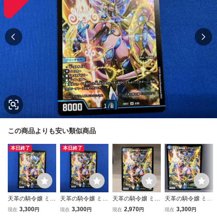
1
/
8
この商品よりも安い類似商品
本日終了
本日終了
天革の騎令嬢 ミラ
天革の騎令嬢 ミラ
天革の騎令嬢 ミラ
天革の騎令嬢 ミラ
クルステラ SR デ
クルステラ SR デ
クルステラ SR デ
クルステラ SR デ
3,300
3,300
2,970
3,300
現在
円
現在
円
現在
円
現在
円
ュエルマスターズ
ュエルマスターズ
ュエルマスターズ
ュエルマスターズ