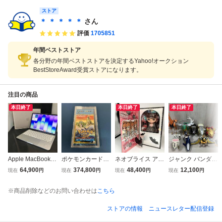
ストア
＊ ＊ ＊ ＊ ＊
さん
評価
1705851
年間ベストストア
各分野の年間ベストストアを決定するYahoo!オークション
BestStoreAward受賞ストアになります。
注目の商品
本日終了
本日終了
本日終了
Apple MacBook N
ポケモンカードe
ネオブライス アル
ジャンク バンダイ
eo (13-inch) MHF
拡張パック 第3
ティメットツアー
百獣戦隊ガオレン
64,900
374,800
48,400
12,100
現在
円
現在
円
現在
円
現在
円
A4J/A ノートPC
弾 海からの風
CWC限定
ジャー 8体セット
(▼ゆ06-11-03)
未開封
※商品削除などのお問い合わせは
こちら
ストアの情報
ニュースレター配信登録