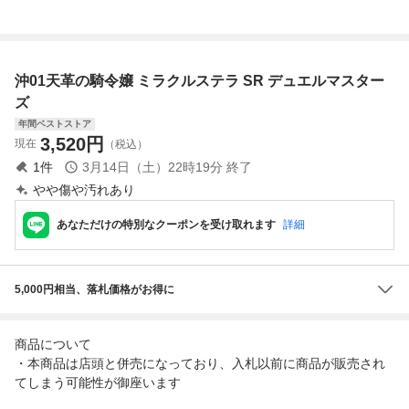
25EX16 水
沖01天革の騎令嬢 ミラクルステラ SR デュエルマスター
ズ
年間ベストストア
3,520
円
現在
（税込）
1
件
3月14日（土）22時19分
終了
やや傷や汚れあり
あなただけの特別なクーポンを受け取れます
詳細
5,000円相当、落札価格がお得に
商品について
・本商品は店頭と併売になっており、入札以前に商品が販売され
てしまう可能性が御座います