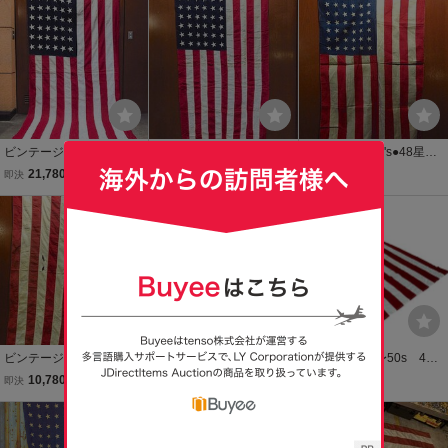
雑貨 アンティーク 251
雑貨
繍フェード最高古着遠保
2
什器インテリア雑貨
ビンテージ~40's●48星ア
ビンテージ~50's●48星ア
ビンテージ~50's●48星ア
メリカ星条旗size 約290c
メリカ星条旗size 約100c
メリカ星条旗size 約85cm
21,780
14,080
7,480
即決
円
即決
円
即決
円
m×約145cm●260317m5-
m×約198cm●251027m4-
×約57cm●250326m2-sig
signサインバナーインテ
signサインバナーインテ
nサインバナーインテリア
リア雑貨
リア雑貨
雑貨
ビンテージ~40's●48星ア
ビンテージ60's70's●50星
ビンテージ 〜50s 48
メリカ星条旗size約164c
アメリカ星条旗 size 83c
スター 特大 星条旗
10,780
5,280
23,000
即決
円
即決
円
現在
円
m×約107cm●241029m5-
m×146cm●220115r9-sign
フラッグ アメリカ国
signバナーサインインテ
米国旗雑貨インテリアバ
旗 ディスプレイ イン
リア雑貨
ナー
テリア 雑貨 アンティ
ーク 2606