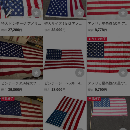
特大 ビンテージ アメリカ
特大サイズ！BIG アメリ
アメリカ星条旗 50星 アメ
国旗 星条旗 50星 フラッ
カヴィンテージ星条旗cott
リカ国旗 コットン フラッ
27,280
38,000
8,778
現在
円
現在
円
現在
円
グ コットン 152cm×294c
onフラッグ USA製アン
グ 94×141 店舗什器 イン
m 古着屋 カフェ 店舗什器
ティーク雑貨/米軍70's古
テリア ビンテージ 古着屋
もうすぐ終了
D128-71-3985ZT
着ミリタリー店舗ガレー
ガレージ D142-71-0011Z
ジインダストリアル
V
ビンテージUSA特大フラ
ビンテージ 〜50s 48
アメリカ星条旗/50星/アメ
ッグ星条旗3西海岸サーフ
スター 星条旗 フラッ
リカ国旗/コットン/フラッ
39,800
18,000
9,790
現在
円
現在
円
現在
円
スケートバイカー軍ミリ
グ アメリカ国旗 イン
グ/79cm×147cm/店舗什
タリーカリフォルニアウ
本日終了
テリア 雑貨 アンティ
器/ディスプレイ/古着屋/ガ
本日終了
トドアメリカントリー車
ーク 2606
レージ/写真スタジオ/ビン
ガレージ世田谷ベース
テージ/D72