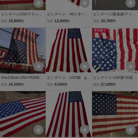
ビンテージUSAフラッグL
ビンテージ 48スター
ビンテージ/星条旗/アメリ
星条旗8西海岸サーフスケ
星条旗 アメリカ国旗
カ国旗/50星/ポール付き/
15,800
12,000
10,780
現在
円
現在
円
現在
円
ートバイカー米軍ミリタ
フラッグ ディスプレ
コットン/旗/店舗什器/ディ
リーカリフォルニアウト
イ インテリア 雑貨
スプレイ/ガレージ/写真ス
本日終了
ドアメリカントリー車ガ
アンティーク 2604
タジオ/背景生地/D128-71
レージ世田谷ベース
-1124ZV
84x136cm USA PIONEE
ビンテージ USA製 go
ビンテージ USA製 50星
R ヴィンテージ アメリカ
odwill 星条旗 特大 フ
アメリカ国旗 星条旗 フラ
24,200
9,458
27,280
即決
円
現在
円
現在
円
ンフラッグ 50スター 星条
ラッグ インテリア 雑
ッグ 旗 コットン 151cm×
旗 コットン / ディスプレ
貨 アンティーク 2506
294cm 大判 古着屋 カフ
イ 店舗什器 古着 キャンプ
12
ェ 店舗什器/D143-71-011
ガレージ
5ZT