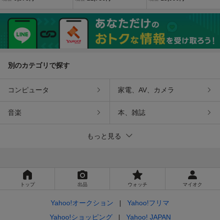
ン/フラッグ/85cm×151c
グ/コットン/149cm×296c
フラッグ コットン 147cm
m/店舗什器/インテリア/ガ
m/インテリア/写真館/ディ
×288cm Valley Forge社
レージ/写真スタジオ/背景
スプレイ/背景生地/D128-
生地/D118XV
71-3989ZT
別のカテゴリで探す
コンピュータ
家電、AV、カメラ
音楽
本、雑誌
もっと見る
トップ
出品
ウォッチ
マイオク
Yahoo!オークション
Yahoo!フリマ
Yahoo!ショッピング
Yahoo! JAPAN