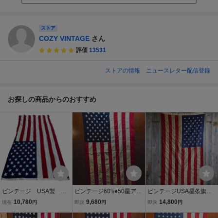
ストア
COZY VINTAGE
さん
評価
13531
ストアの情報
ニュースレター配信登録
お探しの商品からのおすすめ
ビンテージ USA製 特
ビンテージ60's●50星アメ
ビンテージUSA星条旗C
大 星条旗 フラッグ
リカ星条旗size 約150cm
[goe-524]検アメリカUSA
10,780
9,680
14,800
現在
円
即決
円
即決
円
旗 アメリカ国旗 ディ
× 約88cm●250510m1-sig
STARS＆STRIPES1970
スプレイ インテリア
nバナーサインインテリア
年代初期頃BULDOG☆刺