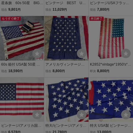
星条旗 60s 50星 BIGサ
ビンテージ BEST USA
ビンテージUSAフラッグ
イズ 大判 アメリカ
製 アメリカ国旗 星条
星条旗6西海岸サーフスケ
9,801
11,029
7,800
現在
円
現在
円
現在
円
雑貨 古着 c451
旗 フラッグ 布 イン
ートバイカー軍モノミリ
もうすぐ終了
テリア ディスプレイ
タリーカリフォルニアウ
本日終了
雑貨 アンティーク 251
トドアメリカントリー車
2
ガレージ世田谷ベース
60s 箱付 USA製 50星 星
アメリカヴィンテージ星
K2852*vintage*1950's*ア
条旗 56.5cm×89cm フラ
条旗 フラッグ USAガ
メリカ*国旗*コットン*14
18,590
8,800
8,800
現在
円
現在
円
即決
円
ッグ コットン アメリカ国
レージ雑貨/70's80'sカリ
5cm x 220cm *48スター*
旗 インテリア ディスプレ
フォルニア家具ミリタリ
アメリカンガレージ*フラ
イ 店舗什器 ビンテージ D
ードイツ古着看板ニュー
ッグ*antique*ディスプレ
153-71-0002ZV
ヨーク
イ*タペストリー*
ビンテージ/アメリカ国旗/
特大/ビンテージ/アメリカ
特大 USA製 ビンテージ
50星/星条旗/大判/コット
国旗/星条旗/50星/フラッ
アメリカ国旗 星条旗 50星
6,578
21,780
13,000
現在
円
現在
円
現在
円