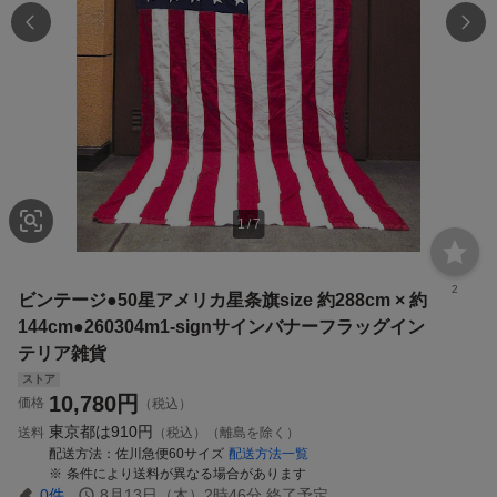
1
/
7
2
ビンテージ●50星アメリカ星条旗size 約288cm × 約
144cm●260304m1-signサインバナーフラッグイン
テリア雑貨
ストア
10,780
円
価格
（税込）
東京都は
910円
送料
（税込）（離島を除く）
配送方法
佐川急便60サイズ
配送方法一覧
条件により送料が異なる場合があります
0
件
8月13日（木）2時46分
終了予定