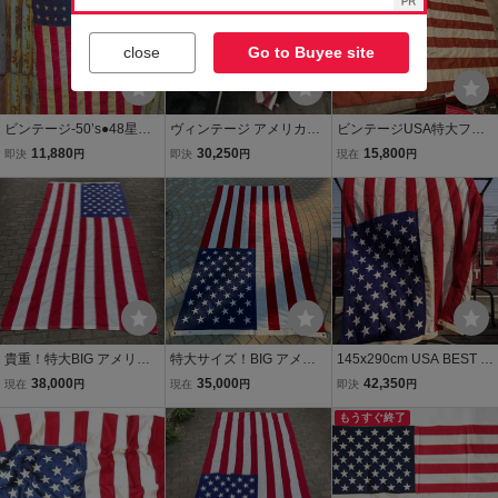
close
Go to Buyee site
ビンテージ-50’s●48星ア
ヴィンテージ アメリカン
ビンテージUSA特大フラ
メリカ星条旗size 77cm×1
フラッグ 90x150cm 50ス
ッグ星条旗2西海岸サーフ
11,880
30,250
15,800
即決
円
即決
円
現在
円
46cm●250523j3-otclct小
ター 星条旗 USフラッグ 1
スケートバイカー軍ミリ
物フラッグ旗USAインテ
75cm ポール付き ナイロ
タリーカリフォルニアウ
リア雑貨
ンｘ刺繍 Annin & co Nylo
トドアメリカントリー車
n MADE IN USA
ガレージ世田谷ベース
貴重！特大BIG アメリカ
特大サイズ！BIG アメリ
145x290cm USA BEST ビ
ヴィンテージ星条旗フラ
カヴィンテージ星条旗刺
ンテージ アメリカンフラ
38,000
35,000
42,350
現在
円
現在
円
即決
円
ッグ USA製アンティー
繍フラッグ旗 USA製ア
ッグ 50スター 星条旗 大
ク雑貨/ロサンゼルス70's
ンティーク/ニューヨーク
判 パッチワーク / ディス
もうすぐ終了
古着ニューヨーク店舗ガ
70's古着インダストリア
プレイ 店舗什器 古着 キャ
レージインテリア
ル家具店舗ガレージ
ンプ ガレージ