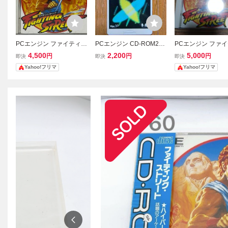
PCエンジン ファイティン
PCエンジン CD-ROM2
PCエンジン ファ
グストリート CD-ROM2
用 システムカード Ver1.
グ・ストリート 説
4,500
2,200
5,000
円
円
円
即決
即決
即決
0
り CD-ROM2 PC
Yahoo!フリマ
Yahoo!フリマ
ンソフト