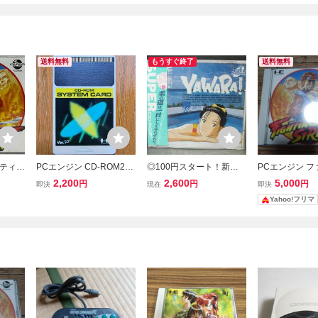
送料無料
もうすぐ終了
送料無料
イティン
PCエンジン CD-ROM2
◎100円スタート！新品
PCエンジン 
OM2
用 システムカード Ver1.
未開封品 PCエンジン S
グ・ストリート
2,200
2,600
5,000
円
円
円
即決
現在
即決
0
UPER CD-ROM2 YAWA
り CD-ROM2 
Yahoo!フリマ
RA!
ンソフト