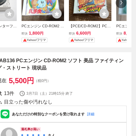
インターフェ
PCエンジン CD-ROM2 パ
【PCE/CD-ROM2】PCエ
PCエンジン 
2 ギア交換
チ夫くん 幻の伝説
ンジンソフト ファイティ
ROM2 ゲ
1,800
6,600
8,600
円
円
即決
即決
即決
ング・ストリート 【動作
X
Yahoo!フリマ
Yahoo!フリマ
Yahoo!
未確認】 レトロゲーム
2AB136 PCエンジン CD-ROM2 ソフト 美品 ファイティン
グ・ストリート 現状品
5,500
円
現在
（税0円）
13
件
3月7日（土）21時15分
終了
目立った傷や汚れなし
あなただけの特別なクーポンを受け取れます
詳細
落札率が高い
＊ ＊ ＊ ＊ ＊
さん