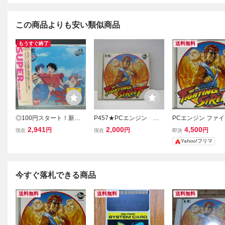
この商品よりも安い類似商品
もうすぐ終了
送料無料
◎100円スタート！新品
P457★PCエンジン フ
PCエンジン ファ
未開封品 PCエンジン S
ァイティング・ストリー
グストリート CD-R
2,941
2,000
4,500
円
円
円
現在
現在
即決
UPER CD-ROM2 未来
ト PCE CD-ROM2★中古
Yahoo!フリマ
少年コナン
品
今すぐ落札できる商品
送料無料
送料無料
送料無料