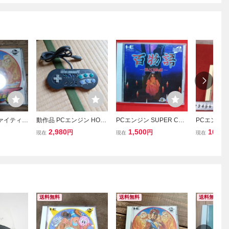
ファイティン
動作品 PCエンジン HORI
PCエンジン SUPER CD-
PCエンジン
 説明書有
ファイティングコマンダ
ROM2 百物語 ほんとにあ
レッドアラ
2,980
1,500
100
円
円
円
現在
現在
現在
PCE ハドソ
ーPC HPJ-07
った怖い話
ネット ケー
日焼け デ
未確認 CD-
ットゲーム
送料無料
送料無料
送料無料