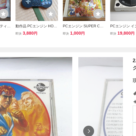
イティン
動作品 PCエンジン HORI
PCエンジン SUPER CD-
PCエンジン 
明書有
ファイティングコマンダ
ROM2 誕生 Debut NECア
イス CD ROM
3,880
1,000
19,800
円
円
円
即決
即決
即決
E ハドソ
ーPC HPJ-07
ベニュー
コンデンサ交換