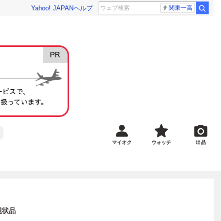
Yahoo! JAPAN
ヘルプ
関東一高
マイオク
ウォッチ
出品
現状品