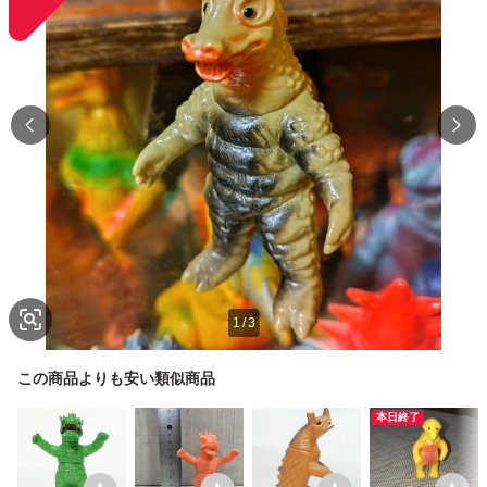
1
/
3
この商品よりも安い類似商品
本日終了