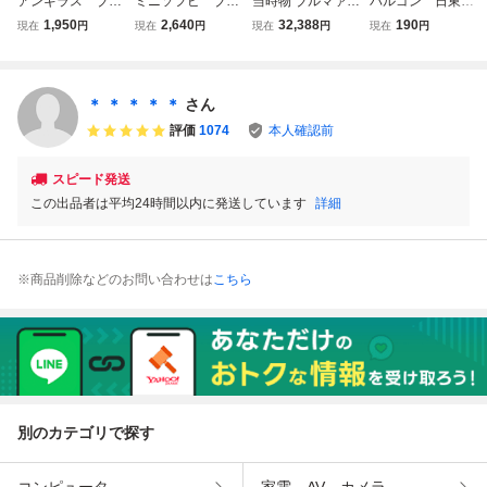
アンギラス ブル
ミニソフビ ブル
当時物 ブルマァク
バルゴン 日東
マァク ミニソフ
マァク アンギラ
ソフビ 怪獣 ムル
ミニソフビ 当
1,950
2,640
32,388
190
現在
円
現在
円
現在
円
現在
円
ビ 当時 BULL
ス
チ フィギュア 昭
時 ガメラ 大
MARK ゴジラ
和レトロ 円谷プ
映 特撮 アンテ
東宝 特撮 アン
ロ スタンダード
ィーク GODZILL
ティーク マルサ
サイズ
A BULLMARK
＊ ＊ ＊ ＊ ＊
さん
ン 円谷英二 G
ブルマァク 大魔
評価
1074
本人確認前
ODZILLA
神
スピード発送
この出品者は平均24時間以内に発送しています
詳細
※商品削除などのお問い合わせは
こちら
別のカテゴリで探す
コンピュータ
家電、AV、カメラ