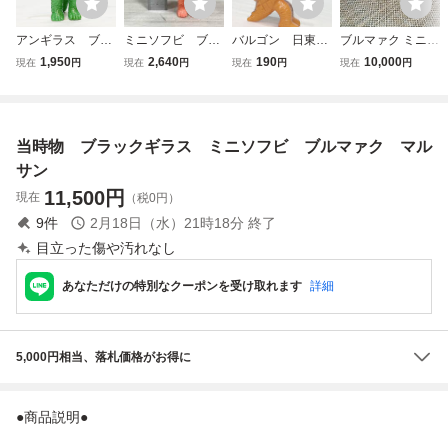
アンギラス ブル
ミニソフビ ブル
バルゴン 日東
ブルマァク ミニソ
マァク ミニソフ
マァク アンギラ
ミニソフビ 当
フビ ゴキネズラ 1
1,950
2,640
190
10,000
現在
円
現在
円
現在
円
現在
円
ビ 当時 BULL
ス
時 ガメラ 大
970年代発売 オリ
MARK ゴジラ
映 特撮 アンテ
ジナル 帰ってきた
東宝 特撮 アン
ィーク GODZILL
ウルトラマン
ティーク マルサ
A BULLMARK
当時物 ブラックギラス ミニソフビ ブルマァク マル
ン 円谷英二 G
ブルマァク 大魔
ODZILLA
神
サン
11,500
円
現在
（税0円）
9
件
2月18日（水）21時18分
終了
目立った傷や汚れなし
あなただけの特別なクーポンを受け取れます
詳細
5,000円相当、落札価格がお得に
●商品説明●