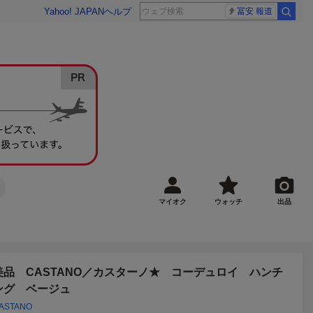
Yahoo! JAPAN
ヘルプ
冨安 報道
マイオク
ウォッチ
出品
美品 CASTANO／カスターノ★ コーデュロイ ハンチ
ング ベージュ
ASTANO