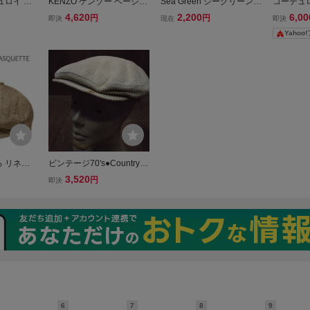
ュロイ ハ
KENZO ケンゾー ベージュ
Sea Green シーグリーンメ
コーデュ
 帽子 メ
コーデュロイパンツ ベー
ンズ サマーコーデュロイ
ベージュ 
4,620
2,200
6,00
円
円
即決
現在
即決
 調整可
ジュ ボトムス コーデュロ
ショートパンツ ベージュ
たりブル
Yahoo
イ メンズ 中古
ハーフパンツ Safari LEON
TATRAS タトラス
る リネン
ビンテージ70's●Country G
薄手) - ベ
entlemanコーデュロイハ
3,520
円
即決
テル ニュ
ンチング帽ベージュ●2406
ップ ハン
24i1-m-cp-htg帽子
い サイズ
6
7
8
9