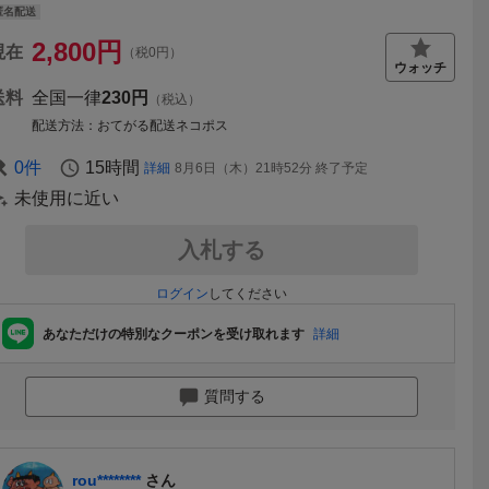
匿名配送
2,800
円
現在
（税0円）
送料
全国一律
230円
（税込）
配送方法
おてがる配送ネコポス
0
件
15時間
詳細
8月6日（木）21時52分
終了予定
未使用に近い
入札する
ログイン
してください
あなただけの特別なクーポンを受け取れます
詳細
質問する
rou********
さん