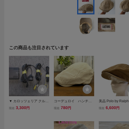
この商品も注目されています
▼ カロッツェリア クルー
コーデュロイ ハンチン
美品 Polo by Ralph
ズスカウターユニット CP
グ ベージュ アイボ
n ポロバイラルフ
3,300
780
6,600
円
円
円
現在
現在
現在
N5750 レコーダー carroz
リー シンプル サイズ
ン コーデュロイ 
zeria パイオニア pioneer
調整可 送料\450 男女兼用
グ 帽子 X/XL ベー
SDカード欠品 ジャンク