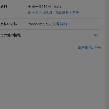
送料
全国一律
230円
（税込）
配送方法の詳細、都道府県を変更
支払い方法
Yahoo!かんたん決済
詳細
NGOL カ
コーデュロイ ハンチン
GT8201◎ポロラルフロー
コーデュロ
その他の情報
 504 定番
グ グレー シンプ
レン コーデュロイ ポニー
グ ブラ
780
2,310
780
円
円
円
現在
現在
現在
グ ベージ
ル サイズ調整可 送料\45
刺繍 ハンチング 帽子 キ
ル サイズ調
 つば約4×
0 男女兼用
ャップ グリーン系 裏地:
0 男女兼用
違反商品の申告
マドラスチェック柄 サイ
ズS/M