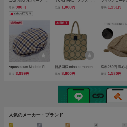
CASTANO カスターノ ニ
！CASTANO！メンズ ベ
ブラウン コーデ
ットビニー
ージュ色 ハンチング サ
ンチングキャップ
980
1,000
1,231
円
円
円
即決
現在
即決
イズ５７cm〜５９cm キ
ンズ レディース
Yahoo!フリマ
ャップ 帽子 合成皮革
栗原
送料無料
本日終了
Aquascutum Made in Engl
新品同様 mina perhonen
送料260円 畳め
and アクアスキュータム
ミナペルホネン tambourin
風 キャスケット (
3,999
8,800
1,580
円
円
円
即決
現在
即決
イングランド製 ウール チ
e タンバリン トーストバッ
ージュ ポリエス
ェック柄 ハンチング帽 M
グ コーデュロイ ハンドバ
ースボーイ キャ
サイズ メンズ ベージュベ
ッグ aaa9477 ベージュ
チング 帽子 大き
ース
ビッグ
人気のメーカー・ブランド
1
2
3
4
5