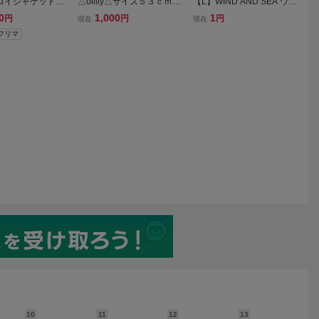
ロイジャケット
△oilily△サイズ５３ｃｍ△
【L】WIND AND SEA ウィ
ノーカラー ゆっ
ベージュ△ハンチング帽子
ンダンシー WDS コーデュ
0
1,000
1
円
円
円
現在
現在
ゾン
△STABILIZER△オイリリ
ロイショートパンツ ハー
!フリマ
ー△
フパンツ ベージュ コーデ
ュロイ
10
11
12
13
1