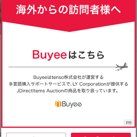
 Coun
【23】ハンチング 帽子 コ
★CASTANO★カスター
☆送料無料☆ KA
ハンチング
ーデュロイ ブラウン系 シ
ノ★帽子★ハット★ベー
ンゴール WOOL
100
1,000
2,500
円
円
円
現在
即決
即決
ベージュ
ンプル カジュアル ヘリン
ジュ★サイズ★58cm★ウ
ウールハンチン
ディー
ボーン
ール★
ュ 頭囲約58cm
19cm 羊毛/F‐62