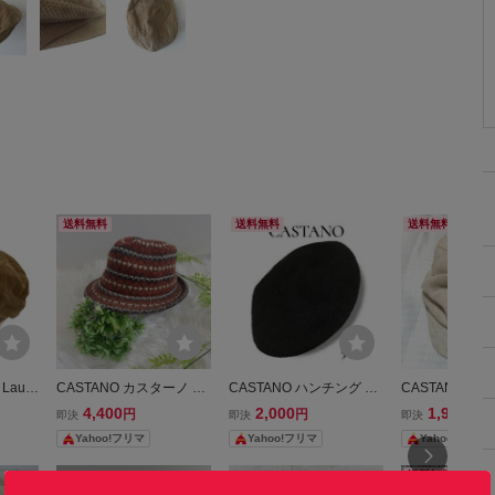
送料無料
送料無料
送料無料
 Laure
CASTANO カスターノ ハ
CASTANO ハンチング 58
CASTANO 
ローレ
ット オルテガ ウール キ
cm 黒
ノ ニットキャ
4,400
2,000
1,960
円
円
円
即決
即決
即決
ハンチン
ャンプ
ット帽 ツバ付
Yahoo!フリマ
Yahoo!フリマ
Yahoo!フリマ
ジュ
子 ナチュラル
ト ベージュ 
送料無料