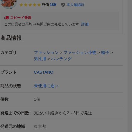
評価
189
本人確認前
スピード発送
この出品者は平均24時間以内に発送しています
詳細
商品情報
カテゴリ
ファッション
ファッション小物
帽子
男性用
ハンチング
送料無料
送料無料
送料無料
ブランド
CASTANO
商品の状態
未使用に近い
個数
1
個
カスター
新品 CONNECT×久留米
キャスケット 帽子 コーデ
CASTANO
ップ ニ
絣 コットン コーデュロイ
ュロイ アーバンリサー
ット サイ
3,630
2,000
1,500
円
円
即決
即決
現在
発送までの日数
支払い手続きから2～3日で発送
き 帽
ハンチング ベージュ
チ SENSE OF PLACE
Yahoo!フリマ
 ホワイ
ハンチング ベージュ
メンズ
キャップ
発送元の地域
東京都
本日終了