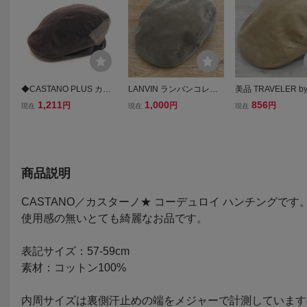
◆CASTANO PLUS カス
LANVIN ランバンコレク
美品 TRAVELER by
ターノプラス コーデュロ
ション コーデュロイ ハ
try Gentleman 
1,211
1,000
856
円
円
円
現在
現在
現在
イ ツイード切替 ハンチン
ンチング ベージュ 帽子
帽 コーデュロイ 
グ帽 ブラウン 57-59cm
系 帽子 メンズ/レ
メンズ レディース ユニセ
ス[OK04673]
ックス 5BA/95504
商品説明