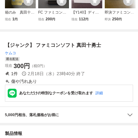
箱のみ 真田十勇
FC ファミコンソ
【Y140】ディー
即決ファミコンソ
士 ファミコン
フト ディープダン
プダンジョン 勇士
フト スカイデス
1
200
112
250
現在
円
現在
円
現在
円
即決
円
ジョン3 勇士への
への旅 Humming
トロイヤー
旅
Bird Soft SQUARE
ファミコン カセッ
ト ソフト ゲーム
【ジャンク】 ファミコンソフト 真田十勇士
レトロ コレクター
レア 任天堂 F
ケムコ
匿名配送
300
円
現在
（税0円）
1
件
2月18日（水）23時40分
終了
傷や汚れあり
あなただけの特別なクーポンを受け取れます
詳細
5,000円相当、落札価格がお得に
製品情報