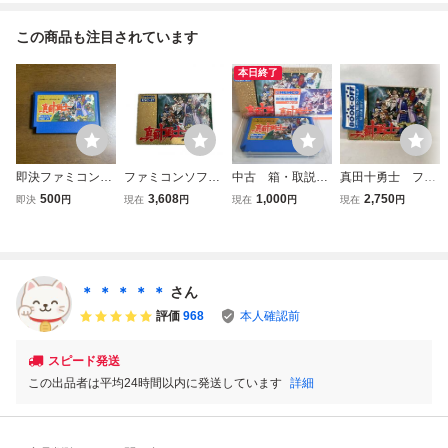
この商品も注目されています
本日終了
即決ファミコンソ
ファミコンソフト
中古 箱・取説
真田十勇士 ファ
フト 真田十勇士 K
真田十勇士
付 真田十勇士 フ
ミコン
500
3,608
1,000
2,750
即決
円
現在
円
現在
円
現在
円
EMCO
ァミコン FC ファ
ミコンソフト 箱 K
EMCO 任天堂 カ
セット
＊ ＊ ＊ ＊ ＊
さん
評価
968
本人確認前
スピード発送
この出品者は平均24時間以内に発送しています
詳細