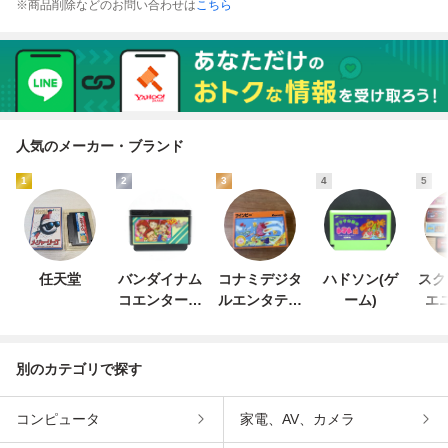
※商品削除などのお問い合わせは
こちら
人気のメーカー・ブランド
1
2
3
4
5
任天堂
バンダイナム
コナミデジタ
ハドソン(ゲ
スク
コエンターテ
ルエンタテイ
ーム)
エ
インメント
ンメント
別のカテゴリで探す
コンピュータ
家電、AV、カメラ