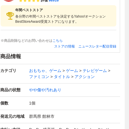
評価
98916
年間ベストストア
各分野の年間ベストストアを決定するYahoo!オークション
BestStoreAward受賞ストアになります。
※商品削除などのお問い合わせは
こちら
ストアの情報
ニュースレター配信登録
商品情報
カテゴリ
おもちゃ、ゲーム
ゲーム
テレビゲーム
ファミコン
タイトル
アクション
商品の状態
やや傷や汚れあり
個数
1
個
発送元の地域
群馬県 館林市