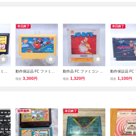
本日終了
本日終了
ァミコ
動作保証品 FC ファミコ
動作品 FC ファミコン デ
動作保証品 FC
O【PP
ン ピーパータイム【PP
ィスクシステム メトロイ
ン パロディウス
3,300
1,320
1,100
円
円
円
現在
現在
現在
ド【PP
送料無料
本日終了