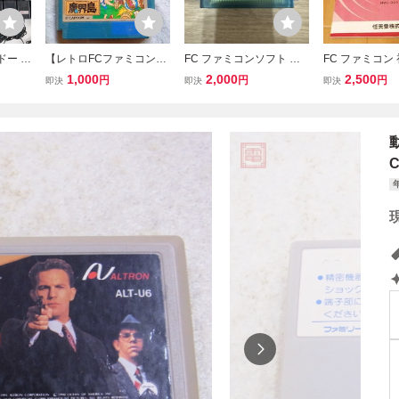
ンドー フ
【レトロFCファミコンソ
FC ファミコンソフト 沙
FC ファミコン
ミ 純
フト】カプコン 魔界村
羅曼蛇 サラマンダ クリア
角ボタン HVC-
1,000
2,000
2,500
円
円
円
即決
即決
即決
HVC-
+魔界島 2本セット 初
ソフト KONAMI コナミ
書のみ
り 電
期動作確認済 送料無
C ジャ
料 箱、説明書無し、カ
セットのみ