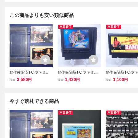
この商品よりも安い類似商品
本日終了
本日終了
動作確認済 FC ファミコ
動作保証品 FC ファミコ
動作保証品 FC フ
ン アンタッチャブル THE
ン ラグランジュポイント
ン ランボー RAMB
3,580
1,430
1,100
円
円
円
現在
現在
現在
UNTOUCHABLES アルト
【PP
ロン ALTRON ALT-U6 ソ
フトと説明書のみ
今すぐ落札できる商品
本日終了
本日終了