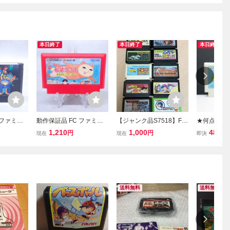
本日終了
本日終了
本日終了
 ファミコ
動作保証品 FC ファミコ
【ジャンク品S7518】FC
★何点でも
だ!【PP
ン 伝染るんです。 かわう
ファミコン ソフト カセッ
★ ⑨ 高橋
1,210
1,000
480
円
円
円
現在
現在
即決
そ ハワイへ行く【PP
ト 10本 まとめて
ファミコン 
FC ソフト
送料無料
送料無料