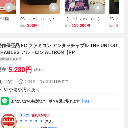
 初期型 四
FC ファミコン なんて
【レア】ファミコン ろく
FC ファミ
001 説明
ったって!！ベースボー
でなしブルース ろくでな
平討魔伝 ナ
950
110,000
800
円
円
円
即決
即決
即決
ル 2
しBLUES バンダイ BAND
み 源平討魔
AI 任天堂 FC
ファミコンソ
OT
動作保証品 FC ファミコン アンタッチャブル THE UNTOU
CHABLES アルトロン ALTRON【PP
年間ベストストア
5,280
円
現在
（税込）
12
件
2月9日（月）21時11分
終了
やや傷や汚れあり
あなただけの特別なクーポンを受け取れます
詳細
ストア
落札率が高い
＊ ＊ ＊ ＊ ＊
さん