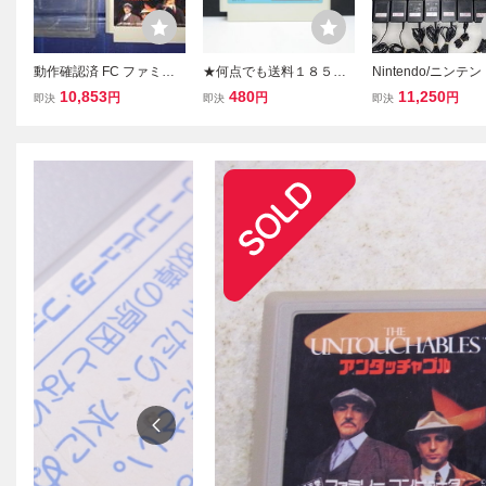
動作確認済 FC ファミコ
★何点でも送料１８５円
Nintendo/ニンテ
ン アンタッチャブル THE
★ ⑨ 高橋名人の冒険島
ァミコン・スーファ
10,853
480
11,250
円
円
円
即決
即決
即決
UNTOUCHABLES アルト
ファミコン ツ28レ即発送
正品ACアダプター (
ロン ALTRON ALT-U6 ソ
FC ソフト 動作確認済み
002) 45個まとめ売
フトと説明書のみ
源ケーブル/FC/SF
ンク品