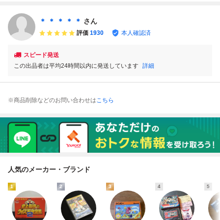
フト
動確認済 スーパー
ファミコンソフト
＊ ＊ ＊ ＊ ＊
さん
評価
1930
本人確認済
スピード発送
この出品者は平均24時間以内に発送しています
詳細
※商品削除などのお問い合わせは
こちら
人気のメーカー・ブランド
1
2
3
4
5