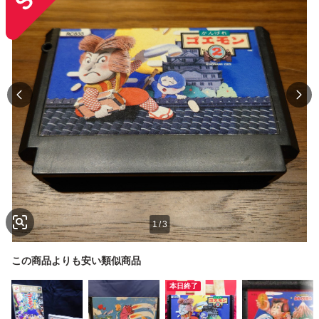
1
/
3
この商品よりも安い類似商品
本日終了