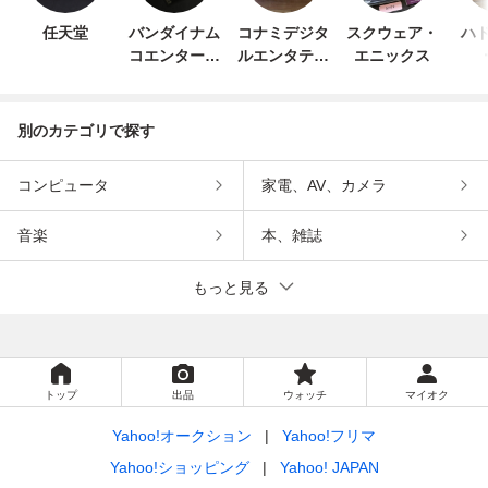
任天堂
バンダイナム
コナミデジタ
スクウェア・
ハド
コエンターテ
ルエンタテイ
エニックス
インメント
ンメント
別のカテゴリで探す
コンピュータ
家電、AV、カメラ
音楽
本、雑誌
もっと見る
トップ
出品
ウォッチ
マイオク
Yahoo!オークション
Yahoo!フリマ
Yahoo!ショッピング
Yahoo! JAPAN