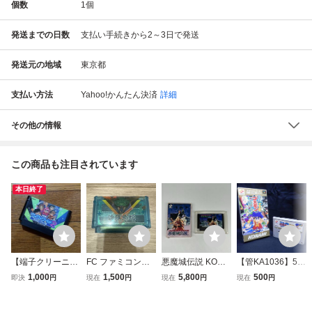
個数
1
個
発送までの日数
支払い手続きから2～3日で発送
発送元の地域
東京都
支払い方法
Yahoo!かんたん決済
詳細
その他の情報
この商品も注目されています
本日終了
【端子クリーニン
FC ファミコンソ
悪魔城伝説 KONA
【管KA1036】50
グ済み】FC ワイ
フト 沙羅曼蛇 サ
MI FC コナミ ファ
0円～ SFC KONA
1,000
1,500
5,800
500
即決
円
現在
円
現在
円
現在
円
ワイワールド2 SO
ラマンダ クリアソ
ミコン RC845
MI コナミ がんば
S!パセリ城 コナ
フト KONAMI コ
れゴエモン きらき
ミ ファミコンソ
ナミ
ら道中 箱付き 起