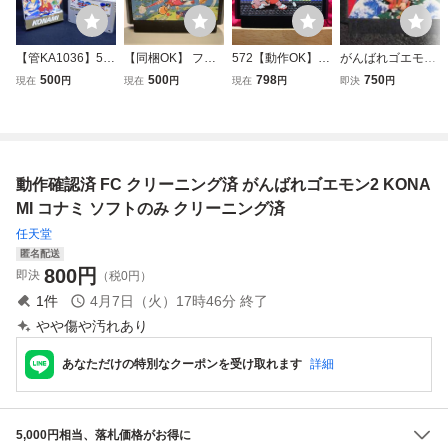
【管KA1036】50
【同梱OK】 ファ
572【動作OK】
がんばれゴエモン!
0円～ SFC KONA
ミコンソフト ツイ
がんばれゴエモン
からくり道中 コナ
500
500
798
750
現在
円
現在
円
現在
円
即決
円
MI コナミ がんば
ンビー FC KONA
2 コナミ KONAMI
ミ 1986 昭和61年
れゴエモン きらき
MI コナミ レトロ
RC833 ファミコ
ファミコン KONA
ら道中 箱付き 起
ゲーム
ン FC カセット ゲ
MI FC RC815 レ
動確認済 スーパー
ーム 箱説ナシ 裸
トロゲーム Ganba
ファミコンソフト
ソフト
reGoemon!Karaku
動作確認済 FC クリーニング済 がんばれゴエモン2 KONA
riDochu
MI コナミ ソフトのみ クリーニング済
任天堂
匿名配送
800
円
即決
（税0円）
1
件
4月7日（火）17時46分
終了
やや傷や汚れあり
あなただけの特別なクーポンを受け取れます
詳細
5,000円相当、落札価格がお得に