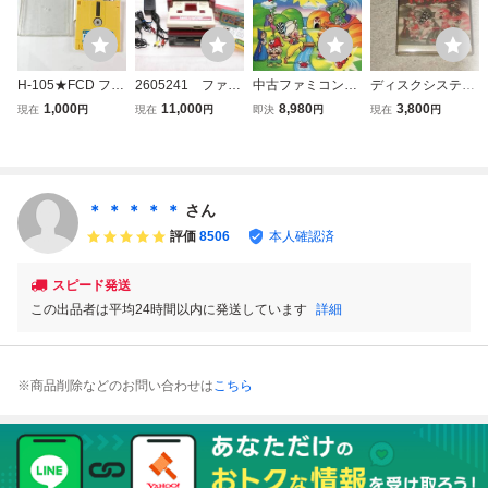
H-105★FCD ファ
2605241 ファミ
中古ファミコンソ
ディスクシステム
ミコン ディスクシ
コン本体AV仕様デ
フト(ディスクシス
用ソフト「夢工場
1,000
11,000
8,980
3,800
現在
円
現在
円
即決
円
現在
円
ステムソフト「夢
ィスクシステム
テム) 夢工場ドキ
ドキドキパニッ
工場 ドキドキパニ
夢工場ドキドキパ
ドキパニック
ク」動作確認済み
ック」フジテレ
ニック 聖闘士星
ビ 起動未確認
矢他 現状品
ジャンク
＊ ＊ ＊ ＊ ＊
さん
評価
8506
本人確認済
スピード発送
この出品者は平均24時間以内に発送しています
詳細
※商品削除などのお問い合わせは
こちら