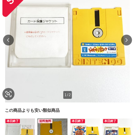
1
/
2
この商品よりも安い類似商品
本日終了
送料無料
本日終了
本日終了