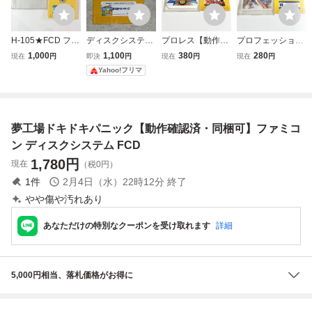
H-105★FCD ファ
ディスクシステム
プロレス【動作確
プロフェッショナ
ミコン ディスクシ
用ソフト「夢工場
認済・同梱可】フ
ル麻雀悟空【動作
1,000
1,100
380
280
現在
円
即決
円
現在
円
現在
円
ステムソフト「夢
ドキドキパニッ
ァミコン ディスク
確認済・同梱可】
Yahoo!フリマ
工場 ドキドキパニ
ク」動作確認済み
システム FCD
ファミコン ディス
ック」フジテレ
クシステム FCD
ビ 起動未確認
ジャンク
夢工場ドキドキパニック【動作確認済・同梱可】ファミコ
ン ディスクシステム FCD
1,780
円
現在
（税0円）
1
件
2月4日（水）22時12分
終了
やや傷や汚れあり
あなただけの特別なクーポンを受け取れます
詳細
5,000円相当、落札価格がお得に