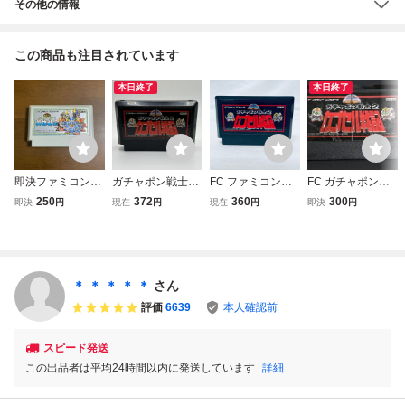
その他の情報
この商品も注目されています
本日終了
本日終了
即決ファミコンソ
ガチャポン戦士2
FC ファミコンソ
FC ガチャポン戦
フト ガチャポン戦
カプセル戦記 SHI
フト SDガンダム
士2 カプセル戦記
250
372
360
300
即決
円
現在
円
現在
円
即決
円
士3 英雄戦記
NSEI 1989 ファミ
ワールド ガチャ
動作確認済 ファ
リーコンピュータ
ポン戦士２ カプ
ミコン
FAMILY COMPUT
セル戦記 ソフトの
ER ファミコン FC
み 起動確認済
ソフト カセット
＊ ＊ ＊ ＊ ＊
さん
カートリッジ
評価
6639
本人確認前
スピード発送
この出品者は平均24時間以内に発送しています
詳細