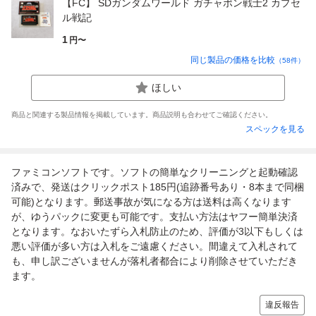
【FC】 SDガンダムワールド ガチャポン戦士2 カプセ
ル戦記
1
円〜
同じ製品の価格を比較
（
58
件）
ほしい
商品と関連する製品情報を掲載しています。商品説明も合わせてご確認ください。
スペックを見る
ファミコンソフトです。ソフトの簡単なクリーニングと起動確認
済みで、発送はクリックポスト185円(追跡番号あり・8本まで同梱
可能)となります。郵送事故が気になる方は送料は高くなります
が、ゆうパックに変更も可能です。支払い方法はヤフー簡単決済
となります。なおいたずら入札防止のため、評価が3以下もしくは
悪い評価が多い方は入札をご遠慮ください。間違えて入札されて
も、申し訳ございませんが落札者都合により削除させていただき
ます。
違反報告