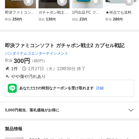
即決ファミコンソ
ガチャポン戦士2
1円出品 FC ファ
★何点でも送料１
フト ガチャポン戦
カプセル戦記 ガン
ミコン SDガンダ
８５円★ ガチャポ
250
130
23
280
即決
円
現在
円
現在
円
即決
円
士3 英雄戦記
ダム ファミコン
ムワールド ガチ
ン戦士3 英雄戦記
ファミコンソフ
ャポン戦士２ カ
ファミコン ツ20
ト 【商品詳細を
プセル戦記 青 ソ
レ即発送 FC ソフ
ご確認ください】
フト 箱説付 起動
ト 動作確認済み
即決ファミコンソフト ガチャポン戦士2 カプセル戦記
ジャンク扱い
確認済
バンダイナムコエンターテインメント
300
円
即決
（税0円）
1
件
1月27日（火）22時30分
終了
やや傷や汚れあり
あなただけの特別なクーポンを受け取れます
詳細
5,000円相当、落札価格がお得に
製品情報