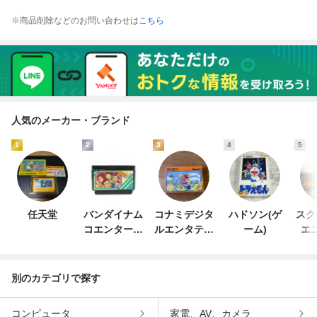
※商品削除などのお問い合わせは
こちら
人気のメーカー・ブランド
1
2
3
4
5
任天堂
バンダイナム
コナミデジタ
ハドソン(ゲ
スク
コエンターテ
ルエンタテイ
ーム)
エ
インメント
ンメント
別のカテゴリで探す
コンピュータ
家電、AV、カメラ