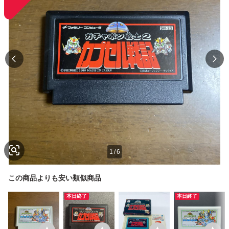
1
/
6
この商品よりも安い類似商品
本日終了
本日終了