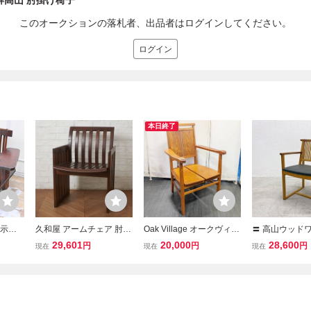
騨高山 肘掛け椅子
このオークションの落札者、出品者はログインしてください。
ログイン
本日終了
展示品
久和屋 アームチェア 肘掛
Oak Village オークヴィレ
〓 高山ウッドワ
本製
け 椅子 ニレ 楡 無垢材 木
ッジ アームチェア 飛騨高
AZA アームチェ
29,601
20,000
28,600
円
円
円
現在
現在
現在
ームチェ
製 ダイニングチェア 一人
山 ナラ材 無垢材 ①
K オーク×ウォ
太郎？一
掛け 和モダン イージーチ
合皮 岩倉榮利 
ェア 国産 KUWAYA 天然
A
木 IZ99968F