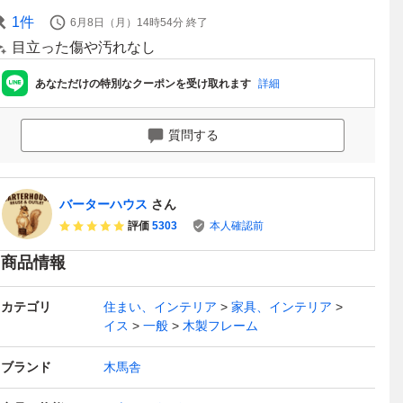
1
件
6月8日（月）14時54分
終了
目立った傷や汚れなし
あなただけの特別なクーポンを受け取れます
詳細
質問する
バーターハウス
さん
評価
5303
本人確認前
商品情報
カテゴリ
住まい、インテリア
家具、インテリア
イス
一般
木製フレーム
ブランド
木馬舎