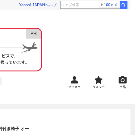
Yahoo! JAPAN
ヘルプ
100カメ
マイオク
ウォッチ
出品
 肘付き椅子 オー