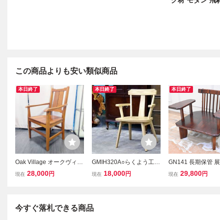
ク材 モダン 飛
この商品よりも安い類似商品
本日終了
本日終了
本日終了
Oak Village オークヴィレ
GMIH320A○らくよう工芸
GN141 長期保管 
ッジ アームチェア 飛騨高
飛騨家具 ダイニングチェ
超美品 指物家具 日
28,000
18,000
29,800
円
円
円
現在
現在
現在
山 ナラ材 無垢材 ②
ア アームチェア 椅子 木
手造り 総無垢 ア
製 無垢材 シンプル ナチ
ア 肘付き椅子 金
ュラル カントリー
人掛け
今すぐ落札できる商品