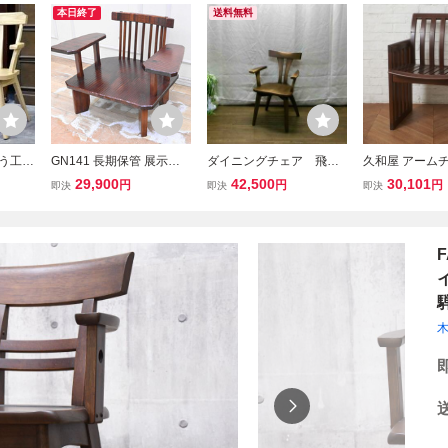
本日終了
送料無料
よう工芸
GN141 長期保管 展示品
ダイニングチェア 飛騨
久和屋 アームチ
グチェ
超美品 指物家具 日本製
高山 飛騨家具 ファー
け 椅子 ニレ 楡
29,900
42,500
30,101
円
円
円
即決
即決
即決
子 木
手造り 総無垢 アームチェ
ストスタイル しつら
製 ダイニングチ
 ナチ
ア 肘付き椅子 金太郎？一
い 肘付 オーク材ム
掛け 和モダン 
人掛け
ク 肘付椅子 食堂椅
ェア 国産 KUW
子 値上前価格
木 IZ99968F