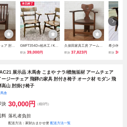
本日終了
ェア 肘掛
GMFT354D○柏木工 / KAS
久保田家具工房 アームチ
希少/神戸家
 無垢材 木
HIWA ウィルダネス アー
ェア 木彫刻 オーク 木製
オーク/永田
39,000
37,823
30,00
円
円
即決
即決
即決
ェア 一人
ムチェア 椅子 2脚セット
サイドチェア ダイニング
ーチェア/子
イージーチ
オーク材 飛騨家具 古民家
チェア 椅子 ナチュラル
ング/アーム
AYA 天然
アンティーク
クラシック 作家物 工芸品
ィーク/レト
IZ89203F
イにも◎
FAC21 展示品 木馬舎 こまや ナラ/楢無垢材 アームチェア
イージーチェア 飛騨の家具 肘付き椅子 オーク材 モダン 飛
騨高山 肘掛け椅子
木馬舎
30,000
円
即決
（税0円）
送料
落札者負担
配送方法
家財おまかせ便
配送方法一覧