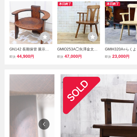
本日終了
本日終了
GN142 長期保管 展示品
GMIO253A◯矢澤金太郎
GMIH320A○らく
超美品 指物家具 日本製
逸品 ダイニングチェア ア
飛騨家具 ダイニン
44,900
47,000
23,000
円
円
円
即決
即決
即決
手造り 総無垢 アームチェ
ームチェア 椅子 無垢材
ア アームチェア 椅
ア 肘付き椅子 金太郎？一
作家 工房 家具 カントリ
製 無垢材 シンプル
人掛け
ー
ュラル カントリー