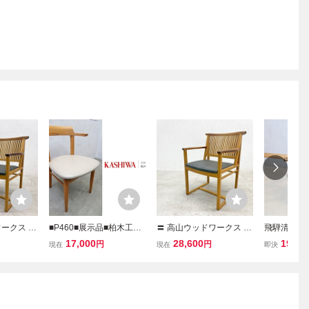
ークス W
■P460■展示品■柏木工■K
〓 高山ウッドワークス W
飛騨清見工房
ア W532
ASHIWA■Awaza■アワザ
AZA アームチェア W532
木 アームソ
17,000
28,600
19,80
円
円
現在
現在
即決
ールナット
■アームチェア■ダイニン
K オーク×ウォールナット
ームチェア 
柏木工製造
グチェア■オーク材■無垢
合皮 岩倉榮利 柏木工製造
ュラル 和モ
材■飛騨家具■北欧スタイ
B
ソファ 1P
ル■モダン
具 FH327