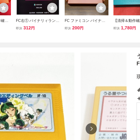
作確認
FC右① バイナリィランド
FC ファミコン バイナリ
【清掃＆動作確
ン『ロッ
ファミコン 端子簡易清掃
ィランド ハドソン ソフト
ファミコン『ア
312
200
1,780
円
円
円
即決
即決
即決
望!!』
済
のみ 操作簡易清掃済 簡易
ロ』 コレクタ
ニア必
清掃済
ア必見・まとめ
量