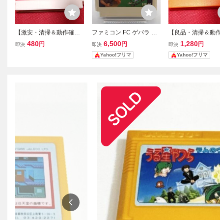
【激安・清掃＆動作確認
ファミコン FC ゲバラ カ
【良品・清掃＆動
済】FC ファミコン『かん
セットのみ SNK 簡易清掃
済】FC ファミコ
480
6,500
1,280
円
円
円
即決
即決
即決
しゃく玉なげカン太郎の
動作確認済
クマン4 新たなる野
Yahoo!フリマ
Yahoo!フリマ
東海道五十三次』 コレ
コレクター・マ
クター・マニア必見・ま
見・まとめて・大
とめて・大量