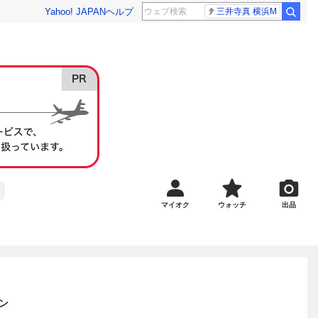
Yahoo! JAPAN
ヘルプ
三井寺真 横浜M
マイオク
ウォッチ
出品
ン