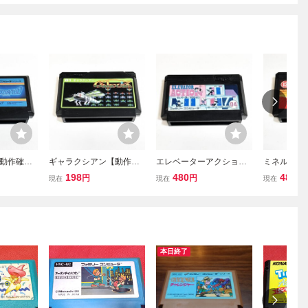
動作確認
ギャラクシアン【動作確
エレベーターアクション
ミネルバト
梱可 簡
認済】８本まで同梱可
【動作確認済】８本まで
作確認済】
198
480
480
円
円
円
現在
現在
現在
 ファミコン
簡易清掃済 FC ファミコ
同梱可 簡易清掃済 FC
可 簡易清掃
ン
ファミコン
ミコン
本日終了