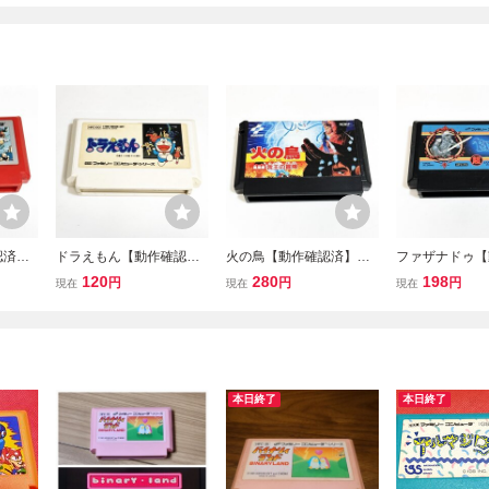
認済】
ドラえもん【動作確認
火の鳥【動作確認済】８
ファザナドゥ【
簡易清
済】８本まで同梱可 簡
本まで同梱可 簡易清掃
済】８本まで同
120
280
198
円
円
円
現在
現在
現在
ン
易清掃済 FC ファミコン
済 FC ファミコン
易清掃済 FC
本日終了
本日終了