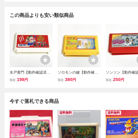
この商品よりも安い類似商品
水戸黄門【動作確認済】
ソロモンの鍵【動作確認
ソンソン【動作確
８本まで同梱可 簡易清
済】８本まで同梱可 簡
８本まで同梱可 
198
380
250
円
円
円
現在
現在
現在
掃済 FC ファミコン
易清掃済 FC ファミコン
掃済 FC ファミコ
今すぐ落札できる商品
送料無料
送料無料