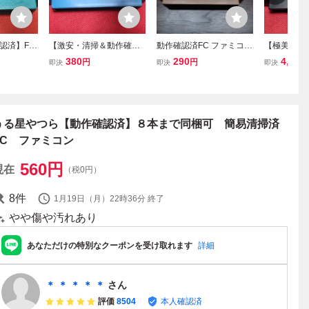
認済】FC
【激安・清掃＆動作確認
動作確認済FC ファミコン
【極美品・
ルマジ
済】FC ファミコン『アー
チャレンジャー ソフトの
認済】FC 
380
290
4,980
円
円
即決
即決
即決
ー・マニ
バンチャンピオン』 コ
み 簡易清掃済
イニー・ト
て・大量
レクター・マニア必見・
ンチャーズ
まとめて・大量
ー・マニア
て・大量
うる星やつら【動作確認済】８本まで同梱可 簡易清掃済
FC ファミコン
560
円
現在
（税0円）
8
件
1月19日（月）22時36分
終了
やや傷や汚れあり
あなただけの特別なクーポンを受け取れます
詳細
＊ ＊ ＊ ＊ ＊
さん
評価
8504
本人確認済