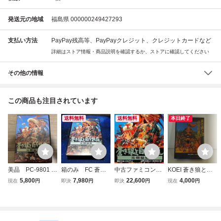
発送元の地域
福島県 000000249427293
支払い方法
PayPay残高等、PayPayクレジット、クレジットカードなど
詳細はストア情報・商品説明を確認するか、ストアに確認してください
その他の情報
この商品も注目されています
送料無料
送料無料
本日終了
美品 PC-9801 3.
箱のみ FC 蒼き
中古ファミコンソ
KOEI 蒼き狼と白
5インチソフト 蒼
狼と白き牝鹿 元朝
フト 青き狼と白き
き牝鹿 ジンギスカ
5,800
7,980
22,600
4,000
現在
円
即決
円
即決
円
現在
円
き狼と白き牝鹿 元
秘史 KOEI 光栄 フ
牝鹿 元朝秘史
ン ファミコンソフ
朝秘史 [3.5インチ
ァミコン ファミリ
ト 箱付き
FD版]
ーコンピュータ