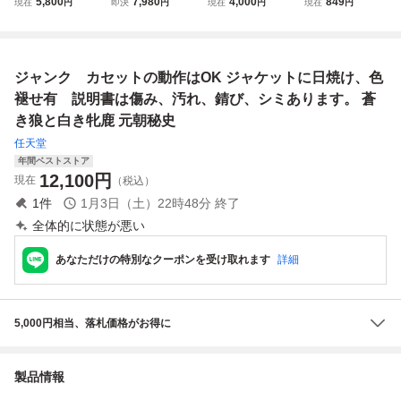
5,800
7,980
4,000
849
現在
円
即決
円
現在
円
現在
円
き狼と白き牝鹿 元
秘史 KOEI 光栄 フ
ン ファミコンソフ
ジンギスカン フ
朝秘史 [3.5インチ
ァミコン ファミリ
ト 箱付き
ァミリーコンピュ
FD版]
ーコンピュータ
ータ 破れ有
ジャンク カセットの動作はOK ジャケットに日焼け、色
褪せ有 説明書は傷み、汚れ、錆び、シミあります。 蒼
き狼と白き牝鹿 元朝秘史
任天堂
年間ベストストア
12,100
円
現在
（税込）
1
件
1月3日（土）22時48分
終了
全体的に状態が悪い
あなただけの特別なクーポンを受け取れます
詳細
5,000円相当、落札価格がお得に
製品情報