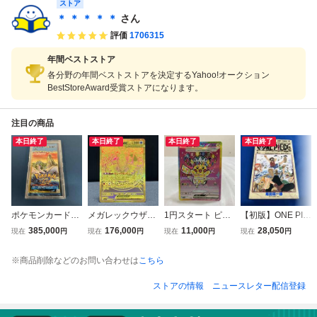
ストア
＊ ＊ ＊ ＊ ＊
さん
評価
1706315
年間ベストストア
各分野の年間ベストストアを決定するYahoo!オークション
BestStoreAward受賞ストアになります。
注目の商品
本日終了
本日終了
本日終了
本日終了
ポケモンカードe
メガレックウザex
1円スタート ピカ
【初版】ONE PIE
拡張パック 第3
113/076 MUR ポ
チュウex(234/19
CE 巻一 尾田栄一
385,000
176,000
11,000
28,050
現在
円
現在
円
現在
円
現在
円
弾 海からの風
ケモンカードゲー
3) SAR ポケモン
郎
未開封
ム
カードゲーム
※商品削除などのお問い合わせは
こちら
ストアの情報
ニュースレター配信登録