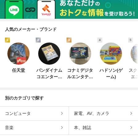
人気のメーカー・ブランド
1
2
3
4
5
任天堂
バンダイナム
コナミデジタ
ハドソン(ゲ
スク
コエンターテ
ルエンタテイ
ーム)
エ
インメント
ンメント
別のカテゴリで探す
コンピュータ
家電、AV、カメラ
音楽
本、雑誌