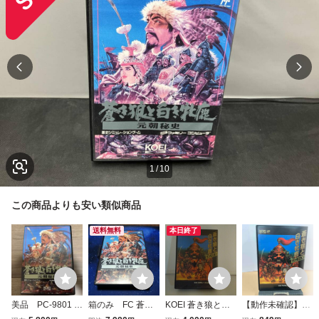
1
/
10
この商品よりも安い類似商品
送料無料
本日終了
美品 PC-9801 3.
箱のみ FC 蒼き
KOEI 蒼き狼と白
【動作未確認】蒼
5インチソフト 蒼
狼と白き牝鹿 元朝
き牝鹿 ジンギスカ
き狼と白き牡鹿