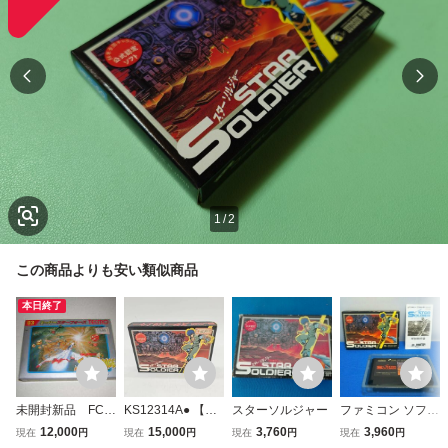
1
/
2
この商品よりも安い類似商品
本日終了
未開封新品 FC
KS12314A● 【未
スターソルジャー
ファミコン ソフト
スーパースターフ
開封品!!】 Nintend
スターソルジャー
12,000
15,000
3,760
3,960
現在
円
現在
円
現在
円
現在
円
ォース 時空暦の
o ファミリーコン
箱・説明書付き