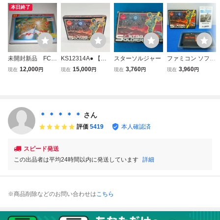
本日終了
未開封新品 FC
KS12314A● 【未
スターソルジャー
ファミコン ソフト
スーパースターフ
開封品!!】 Nintend
スターソルジャー
12,000
15,000
3,760
3,960
現在
円
現在
円
現在
円
現在
円
ォース 時空暦の
o ファミリーコン
箱・説明書付き
秘密 ファミコン
ピューター STAR
SOLDIER 任天堂
ファミコン専用ソ
フト スターソルジ
＊ ＊ ＊ ＊ ＊
さん
ャー HUDSON SO
評価
5419
本人確認済
FT
スピード発送
この出品者は平均24時間以内に発送しています
詳細
※商品削除などのお問い合わせは
こちら