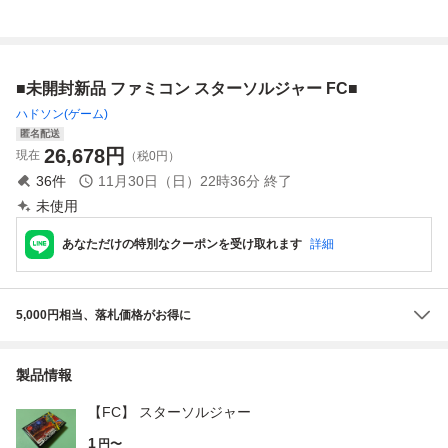
秘密 ファミコン
ピューター STAR
SOLDIER 任天堂
ファミコン専用ソ
フト スターソルジ
■未開封新品 ファミコン スターソルジャー FC■
ャー HUDSON SO
FT
ハドソン(ゲーム)
匿名配送
26,678
円
現在
（税0円）
36
件
11月30日（日）22時36分
終了
未使用
あなただけの特別なクーポンを受け取れます
詳細
5,000円相当、落札価格がお得に
製品情報
【FC】 スターソルジャー
1
円〜