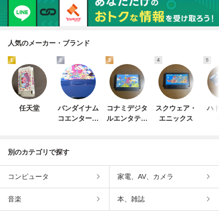
人気のメーカー・ブランド
1
2
3
4
5
任天堂
バンダイナム
コナミデジタ
スクウェア・
ハド
コエンターテ
ルエンタテイ
エニックス
インメント
ンメント
別のカテゴリで探す
コンピュータ
家電、AV、カメラ
音楽
本、雑誌