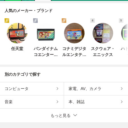
人気のメーカー・ブランド
1
2
3
4
5
任天堂
バンダイナム
コナミデジタ
スクウェア・
ハド
コエンターテ
ルエンタテイ
エニックス
インメント
ンメント
別のカテゴリで探す
コンピュータ
家電、AV、カメラ
音楽
本、雑誌
もっと見る