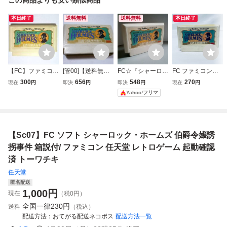
本日終了
送料無料
送料無料
本日終了
【FC】ファミコ
[管00]【送料無
FC☆『シャーロッ
FC ファミコンソ
ン シャーロッ
料】ゲームソフト
ク・ホームズ 伯爵
フト シャーロッ
300
656
548
270
現在
円
即決
円
即決
円
現在
円
ク・ホームズ 伯
FC シャーロック
令嬢誘拐事件』★
ク・ホームズ 伯
Yahoo!フリマ
爵令嬢誘拐事件
ホームズ 伯爵令嬢
ファミコン☆レト
爵令嬢誘拐事件 ソ
誘拐事件 (箱説な
ロゲーム★同梱割
フトのみ 起動確認
し) ファミコン フ
引対応☆ 【動作確
済
ァミリーコンピュ
認済み】
【Sc07】FC ソフト シャーロック・ホームズ 伯爵令嬢誘
ーター 任天堂
拐事件 箱説付/ ファミコン 任天堂 レトロゲーム 起動確認
済 トーワチキ
任天堂
匿名配送
1,000
円
現在
（税0円）
全国一律
230円
送料
（税込）
配送方法
おてがる配送ネコポス
配送方法一覧