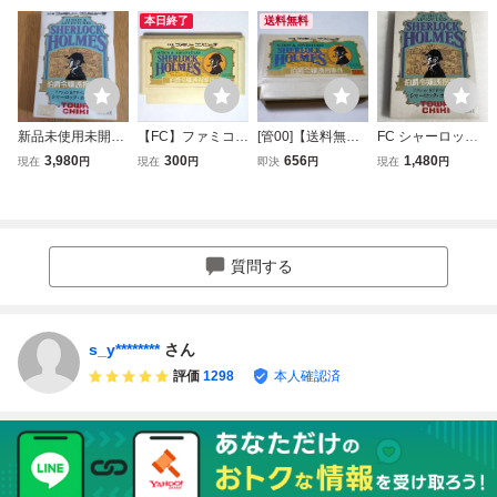
本日終了
送料無料
新品未使用未開封
【FC】ファミコ
[管00]【送料無
FC シャーロック
シャーロックホー
ン シャーロッ
料】ゲームソフト
ホームズ 伯爵令嬢
3,980
300
656
1,480
現在
円
現在
円
即決
円
現在
円
ムズ 伯爵令嬢誘拐
ク・ホームズ 伯
FC シャーロック
誘拐事件 ファミコ
事件 トーワチキ
爵令嬢誘拐事件
ホームズ 伯爵令嬢
ン
レトロゲームソフ
誘拐事件 (箱説な
ト ファミコン フ
し) ファミコン フ
ァミリーコンピュ
ァミリーコンピュ
質問する
ータ クソゲー
ーター 任天堂
s_y********
さん
評価
1298
本人確認済