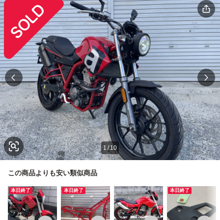
1
/
10
この商品よりも安い類似商品
本日終了
本日終了
本日終了