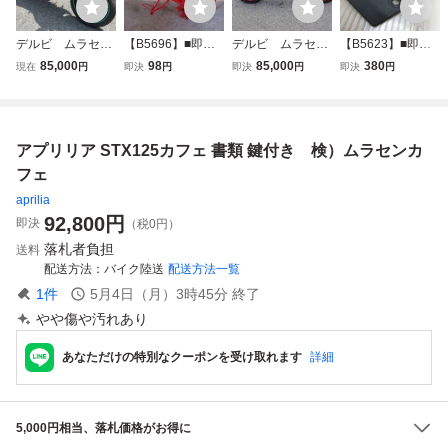
デルビ ムラセン
【B5696】■即決■
デルビ ムラセン
【B5623】■即決■
カフェ１２５ 書
アプリリア.STX12
カフェ125 書類
アプリリア.STX12
85,000
98
85,000
380
現在
円
即決
円
即決
円
即決
円
類、鍵付き 検）
5カフェ.書類付き
鍵付き
5カフェ.ヒールガ
アプリリア STX
フレーム.美品!!/47
ード右.美品!!/4717
125
17Km【茨城発】L
Km【茨城発】LB
BMPDJL67G/検索
MPDJL67G/検索A
アプリリア STX125カフェ 書類 鍵付き 検）ムラセンカ
Aprilia STXcafe12
prilia STXcafe125
5.デルビ.ムラセン
ムラセンカフェ12
フェ
5
aprilia
92,800
円
即決
（税0円）
落札者負担
送料
配送方法
バイク陸送
配送方法一覧
1
件
5月4日（月）3時45分
終了
やや傷や汚れあり
あなただけの特別なクーポンを受け取れます
詳細
5,000円相当、落札価格がお得に