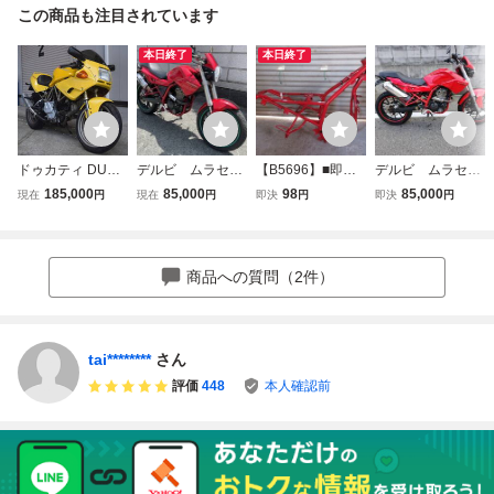
この商品も注目されています
本日終了
本日終了
ドゥカティ DUCA
デルビ ムラセン
【B5696】■即決■
デルビ ムラセン
TI 400SS ZDM400
カフェ１２５ 書
アプリリア.STX12
カフェ125 書類
185,000
85,000
98
85,000
現在
円
現在
円
即決
円
即決
円
J 1994年式 レスト
類、鍵付き 検）
5カフェ.書類付き
鍵付き
アベース エンジ
アプリリア STX
フレーム.美品!!/47
ン始動 低走行
125
17Km【茨城発】L
走行距離11093km
BMPDJL67G/検索
商品への質問（2件）
兵庫県から
Aprilia STXcafe12
5.デルビ.ムラセン
tai********
さん
評価
448
本人確認前