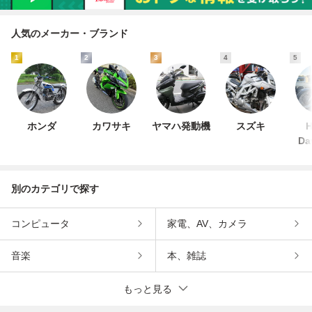
人気のメーカー・ブランド
1
2
3
4
5
ホンダ
カワサキ
ヤマハ発動機
スズキ
H
Da
別のカテゴリで探す
コンピュータ
家電、AV、カメラ
音楽
本、雑誌
もっと見る