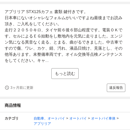
アプリリア STX125カフェ 書類 鍵付きです。
日本車にないオシャレなフォルムがいいですよね最後までお読み
頂き、ご入札をしてください。
走行２２０５０キロ、タイヤ前６後６部山程度です。電装ＯＫで
す。セルによるＥＧ始動をし敷地内を元気に走りました。エンジ
ン気になる異音なく走る、とまる、曲がるできました。中古車で
すので傷、ワレ、カケ、錆、汚れ、液晶日焼け、見落とし、その
他等あります。未整備車両です。オイル交換等点検メンテナンス
をしてください。キャ...
もっと読む
3ヶ月前に更新
違反報告
商品情報
カテゴリ
自動車、オートバイ
オートバイ
オートバイ車体
アプリリア