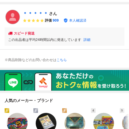
端子清掃 現状品
ン ファミリーコ
明書・ハガキ付き
ダム ガチャポン戦
箱説付 任天堂 フ
ンピューター コ
ファミコン シグマ
士2 カプセル戦
ァミコン FC レト
レクター引退 レ
レトロゲーム (080
記』バンダイ SHI-
＊ ＊ ＊ ＊ ＊
さん
ロゲーム SDガン
トロゲーム
68米)
2G【レトロゲーム
評価
909
本人確認済
ダムワールド
資料】
スピード発送
この出品者は平均24時間以内に発送しています
詳細
※商品削除などのお問い合わせは
こちら
人気のメーカー・ブランド
1
2
3
4
5