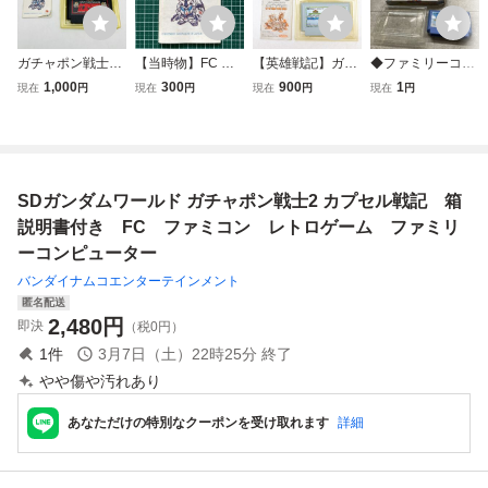
ガチャポン戦士2
【当時物】FC フ
【英雄戦記】ガチ
◆ファミリーコン
カプセル戦記 バン
ァミコン 取扱説明
ャポン戦士３ ガン
ピューター/ファミ
1,000
300
900
1
現在
円
現在
円
現在
円
現在
円
ダイ◆動作確認済
書のみ 『SDガン
ダム 箱・説明書付
コン/FC SDガンダ
端子清掃 現状品
ダム ガチャポン戦
ファミコン ファミ
ム ガチャポン戦士
箱説付 任天堂 フ
士2 カプセル戦
コンソフト ファミ
4 ニュータイプス
ァミコン FC レト
記』バンダイ SHI-
リーコンピュータ
トーリー ソフト
ロゲーム SDガン
2G【レトロゲーム
ー ゲーム ニンテ
SDガンダムワールド ガチャポン戦士2 カプセル戦記 箱
ダムワールド
資料】
ンドー レトロ
説明書付き FC ファミコン レトロゲーム ファミリ
ーコンピューター
バンダイナムコエンターテインメント
匿名配送
2,480
円
即決
（税0円）
1
件
3月7日（土）22時25分
終了
やや傷や汚れあり
あなただけの特別なクーポンを受け取れます
詳細