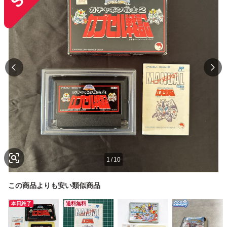
1
/
10
この商品よりも安い類似商品
本日終了
送料無料