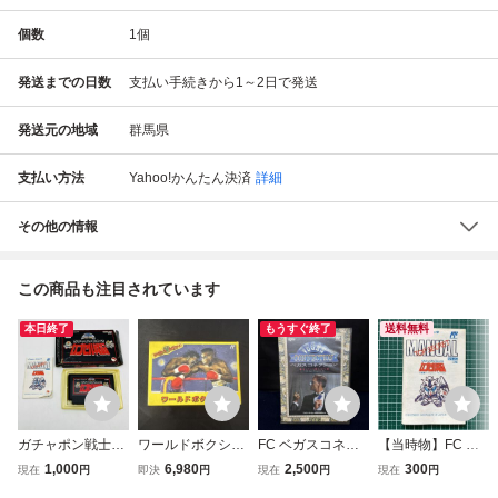
個数
1
個
発送までの日数
支払い手続きから1～2日で発送
発送元の地域
群馬県
支払い方法
Yahoo!かんたん決済
詳細
その他の情報
この商品も注目されています
本日終了
もうすぐ終了
送料無料
ガチャポン戦士2
ワールドボクシン
FC ベガスコネク
【当時物】FC フ
カプセル戦記 バン
グ 箱説明書付
ション カジノから
ァミコン 取扱説明
1,000
6,980
2,500
300
現在
円
即決
円
現在
円
現在
円
ダイ◆動作確認済
き FC ファミコ
愛をこめて 箱・説
書のみ 『SDガン