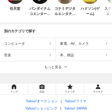
任天堂
バンダイナム
コナミデジタ
ハドソン(ゲ
スク
コエンターテ
ルエンタテイ
ーム)
エ
インメント
ンメント
別のカテゴリで探す
コンピュータ
家電、AV、カメラ
音楽
本、雑誌
もっと見る
トップ
出品
ウォッチ
マイオク
Yahoo!オークション
Yahoo!フリマ
Yahoo!ショッピング
Yahoo! JAPAN