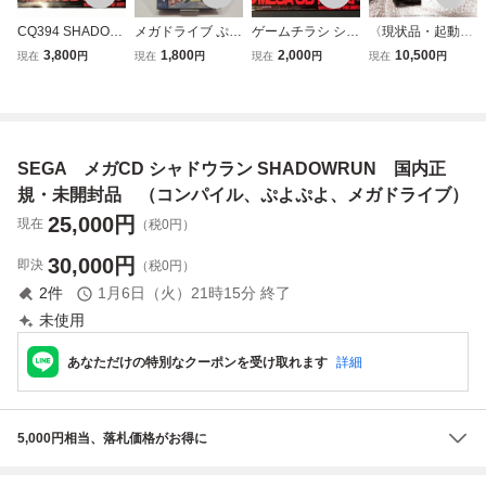
CQ394 SHADOW
メガドライブ ぷよ
ゲームチラシ シャ
〈現状品・起動確
RUN シャドウラ
ぷよ通 コンパイル
ドウラン MEGA-C
認済み〉MD セガ
3,800
1,800
2,000
10,500
現在
円
現在
円
現在
円
現在
円
ン メガCD / ぷよ
SEGA
D専用 1995年7月
メガCD 本体 HAA
ぷよ通 2 SS / チラ
発売予定/ぷよぷよ
-2910 ACアダプタ
シ 販促 COMPILE
通 セガサターン 1
ー SA-160A セガ
コンパイル 0709
995年9月発売予定
SEGA メガCD1 M
コンパイル セ
EGA CD SEGA C
SEGA メガCD シャドウラン SHADOWRUN 国内正
ガ SEGA
D メガドライブ
規・未開封品 （コンパイル、ぷよぷよ、メガドライブ）
25,000
円
現在
（税0円）
30,000
円
即決
（税0円）
2
件
1月6日（火）21時15分
終了
未使用
あなただけの特別なクーポンを受け取れます
詳細
5,000円相当、落札価格がお得に