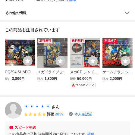
その他の情報
この商品も注目されています
送料無料
送料無料
本日終了
CQ394 SHADOW
メガドライブ ぷよ
メガCD シャドウ
ゲームチラシ シャ
RUN シャドウラ
ぷよ通 コンパイル
ラン SHADOWRU
ドウラン MEGA-C
3,800
1,800
50,000
2,000
現在
円
現在
円
即決
円
現在
円
ン メガCD / ぷよ
SEGA
N コンパイル レト
D専用 1995年7月
Yahoo!フリマ
ぷよ通 2 SS / チラ
ロゲーム 完品
発売予定/ぷよぷよ
シ 販促 COMPILE
帯 ハガキ付き
通 セガサターン 1
コンパイル 0709
995年9月発売予定
コンパイル セ
＊ ＊ ＊ ＊ ＊
さん
ガ SEGA
評価
2059
本人確認前
スピード発送
この出品者は平均24時間以内に発送しています
詳細