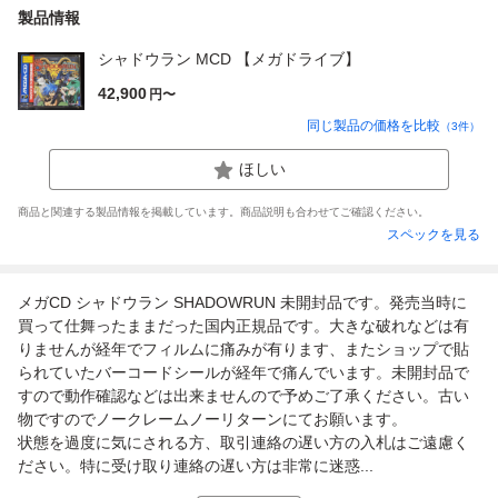
製品情報
シャドウラン MCD 【メガドライブ】
42,900
円〜
同じ製品の価格を比較
（
3
件）
ほしい
商品と関連する製品情報を掲載しています。商品説明も合わせてご確認ください。
スペックを見る
メガCD シャドウラン SHADOWRUN 未開封品です。発売当時に
買って仕舞ったままだった国内正規品です。大きな破れなどは有
りませんが経年でフィルムに痛みが有ります、またショップで貼
られていたバーコードシールが経年で痛んでいます。未開封品で
すので動作確認などは出来ませんので予めご了承ください。古い
物ですのでノークレームノーリターンにてお願います。
状態を過度に気にされる方、取引連絡の遅い方の入札はご遠慮く
ださい。特に受け取り連絡の遅い方は非常に迷惑...