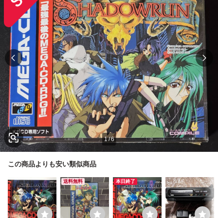
1
/
6
この商品よりも安い類似商品
送料無料
本日終了