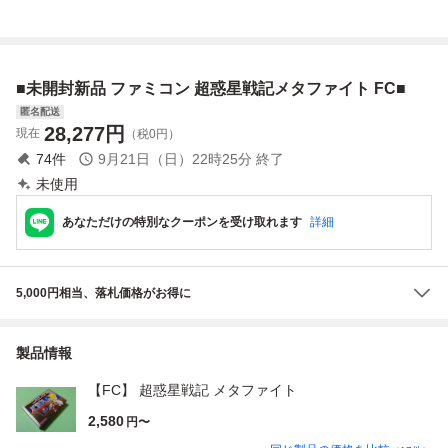
コン ファミコンソ
コンソフト レトロ
ETAFIGHT ファミ
野望 ファミコン
フト 箱取説 ハガ
ゲーム タカラ 当
コン チ21レ即発
ツ30レ即発送 FC
キ付き (08078米
時物 (08068米
送 FC ソフト 動作
ソフト 動作確認済
確認済み
み
■未開封新品 ファミコン 超惑星戦記メタファイト FC■
匿名配送
28,277
円
現在
（税0円）
74
件
9月21日（日）22時25分
終了
未使用
あなただけの特別なクーポンを受け取れます
詳細
5,000円相当、落札価格がお得に
製品情報
【FC】 超惑星戦記 メタファイト
2,580
円〜