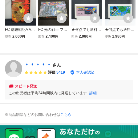
FC 魍魎戦記MAD
FC 光の戦士 フォ
★何点でも送料１
★何点でも送料１
ARA マダラ 魍魎
トン 惑星ゾルディ
８５円★ 超惑星戦
８５円★ ステッド
2,000
2,400
2,980
1,980
現在
円
現在
円
即決
円
即決
円
戦記マダラ ファミ
アスの戦い ファミ
記 メタファイト M
STED 遺跡惑星の
コン ファミコンソ
コンソフト レトロ
ETAFIGHT ファミ
野望 ファミコン
フト 箱取説 ハガ
ゲーム タカラ 当
コン チ21レ即発
ツ30レ即発送 FC
キ付き (08078米
時物 (08068米
送 FC ソフト 動作
ソフト 動作確認済
確認済み
み
＊ ＊ ＊ ＊ ＊
さん
評価
5419
本人確認済
スピード発送
この出品者は平均24時間以内に発送しています
詳細
※商品削除などのお問い合わせは
こちら