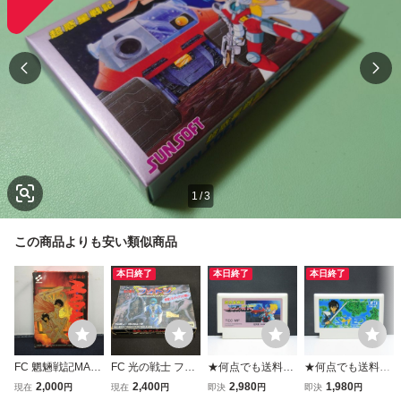
1
/
3
この商品よりも安い類似商品
本日終了
本日終了
本日終了
FC 魍魎戦記MAD
FC 光の戦士 フォ
★何点でも送料１
★何点でも送料１
ARA マダラ 魍魎
トン 惑星ゾルディ
８５円★ 超惑星戦
８５円★ ステッド
2,000
2,400
2,980
1,980
現在
円
現在
円
即決
円
即決
円
戦記マダラ ファミ
アスの戦い ファミ
記 メタファイト M
STED 遺跡惑星の