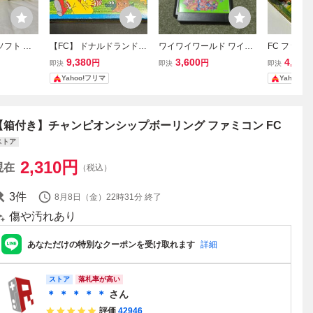
ソフト め
【FC】 ドナルドランド
ワイワイワールド ワイワ
FC ファミ
BOTHTE
ファミコンソフト 箱付き
イワールド2 ファミコン
道王 dB-S
9,380
3,600
4,900
円
円
即決
即決
即決
ソフト FC 箱説明書無し
プ付きレア
Yahoo!フリマ
Yahoo!
【箱付き】チャンピオンシップボーリング ファミコン FC
ストア
2,310
円
現在
（税込）
3
件
8月8日（金）22時31分
終了
傷や汚れあり
あなただけの特別なクーポンを受け取れます
詳細
ストア
落札率が高い
＊ ＊ ＊ ＊ ＊
さん
評価
42946