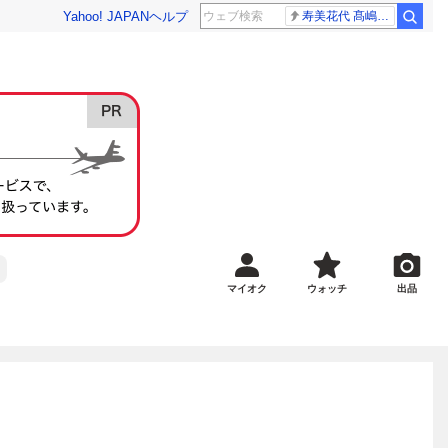
Yahoo! JAPAN
ヘルプ
寿美花代 髙嶋政宏
マイオク
ウォッチ
出品