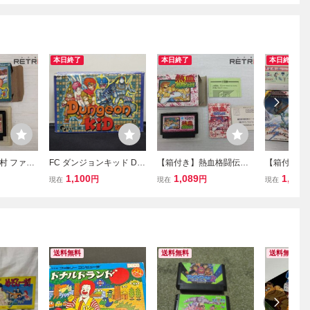
本日終了
本日終了
本日終了
村 ファミ
FC ダンジョンキッド Du
【箱付き】熱血格闘伝説
【箱付き】
ngeon kid ファミコン レ
ファミコン FC
ファミコン 
1,100
1,089
1,430
円
円
現在
現在
現在
トロゲーム ファミコンソ
フト 箱取説付き (08038
米
送料無料
送料無料
送料無料