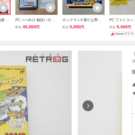
内袋未
FC へべれけ 箱説ハガキ
ロックマン4 新たな野望!!
FC ファミコン
 ソフ
ファミコン 激レア コレク
箱 取説付 FC ファミコン
ぞん一刻 箱付き 
45,000
5,000
5,400
円
円
円
即決
即決
即決
子付き
ション 箱良品・ソフト美
ソフト カプコン CAPCO
C
Yahoo!フリマ
APON
品
M
WAT
-SW