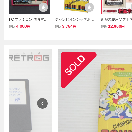
FC ファミコン 超時空要
チャンピオンシップボー
新品未使用ソフト
塞マクロス ソフト ハガキ
リング 箱 説明書付き フ
開封 FC ファミコン
4,000
3,784
12,800
円
円
円
即決
即決
即決
箱説付 (08068米
ァミコン FC 動作未確認
ト 箱・説明書・冊
ジャンク W11495507
完品 SPECIAL WE
S AND TACTICS S
スワット 東映 TDF