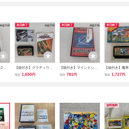
本日終了
本日終了
本日終了
2 フ
【箱付き】グラディウス2
【箱付き】マインドシー
【箱付き】魔界
ファミコン FC
カー ファミコン FC
コン FC
1,650
781
1,727
円
円
円
現在
現在
現在
送料無料