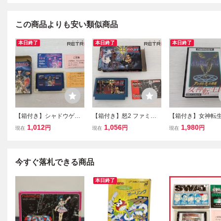
この商品よりも安い類似商品
本日終了
本日終了
本日終了
【箱付き】シャドウゲイ
【箱付き】怒2 ファミコ
【箱付き】女神転生
ト ファミコン FC
ン FC
ァミコン FC
1,012
1,056
1,980
円
円
円
現在
現在
現在
今すぐ落札できる商品
本日終了