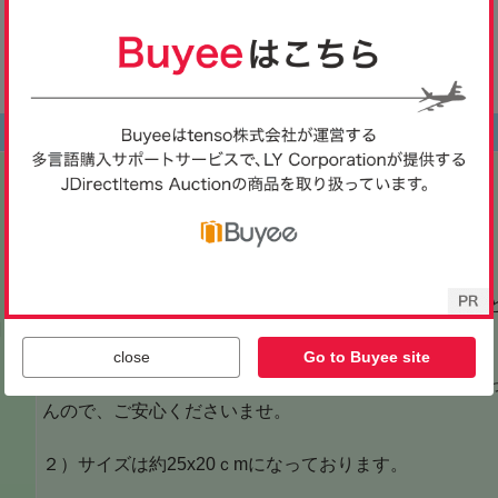
close
Go to Buyee site