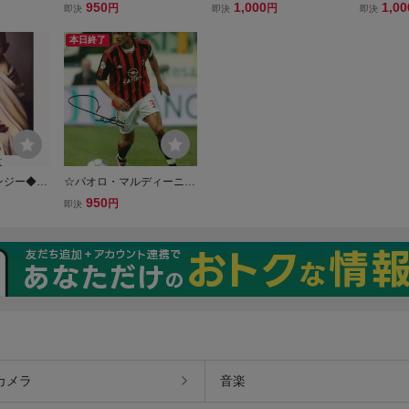
25ｘ20
イン入りフォト◆刑事コロ
ン・ジョン◆ジョン・トラ
ン◆サイ
950
1,000
1,00
円
円
即決
即決
即決
ンボ◆25x20cm☆
ボルタ◆サイン入りフォト
x20cm☆
◆25x20cm☆
本日終了
ンジー◆サ
☆パオロ・マルディーニ◆
5x20cm
サイン入りフォト◆PM10
950
円
即決
1◆25x20㎝☆
カメラ
音楽