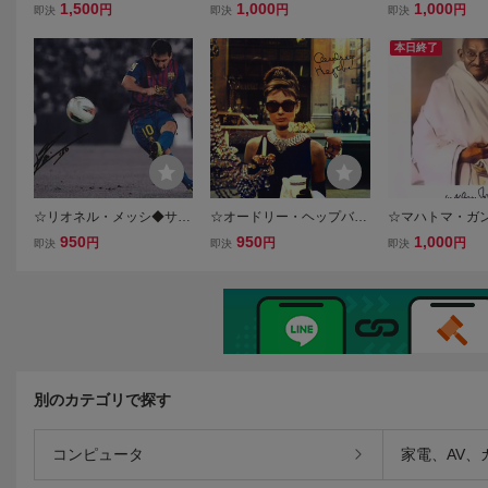
イン入りフォトBB56◆2枚
サイン入りフォト◆25x20
イン入りフォト7◆
1,500
1,000
1,000
円
円
円
即決
即決
即決
セット◆25x20cm☆
cm☆
㎝☆
本日終了
☆リオネル・メッシ◆サイ
☆オードリー・ヘップバー
☆マハトマ・ガ
ン入りフォト◆25x20cm☆
ン◆サイン入りフォト◆25
イン入りフォト◆2
950
950
1,000
円
円
円
即決
即決
即決
x20cm☆
☆
別のカテゴリで探す
コンピュータ
家電、AV、