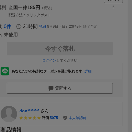
送料
全国一律
185円
6
（税込）
配送方法
クリックポスト
0
件
21時間
詳細
8月9日（日）23時9分
終了予定
未使用
今すぐ落札
ログイン
してください
あなただけの特別なクーポンを受け取れます
詳細
質問する
don********
さん
評価
5075
本人確認前
商品情報