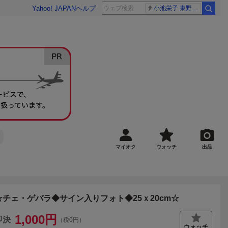
Yahoo! JAPAN
ヘルプ
小池栄子 東野幸治
マイオク
ウォッチ
出品
☆チェ・ゲバラ◆サイン入りフォト◆25ｘ20cm☆
1,000
円
即決
（税0円）