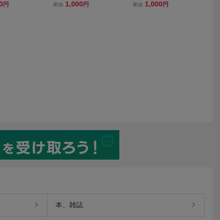
ン入りフォト◆25
イン入り写真◆25x20cm☆
ン◆サイン入りフォト◆25
0
1,000
1,000
円
円
円
即決
即決
x20cm☆
本、雑誌