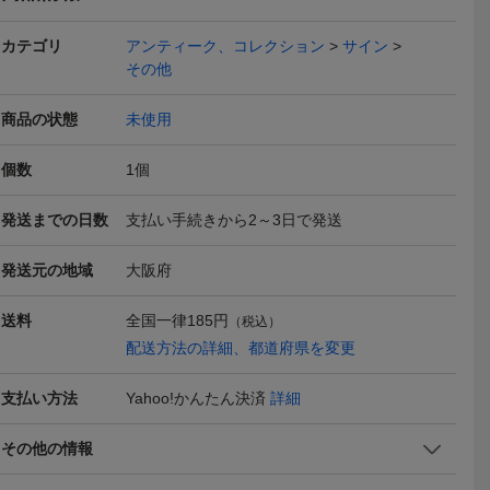
カテゴリ
アンティーク、コレクション
サイン
その他
商品の状態
未使用
個数
1
個
・バーグ
☆ヴィヴィアン・リー◆
☆カール・マルクス◆サ
☆ウォルト
発送までの日数
支払い手続きから2～3日で発送
りフォト
サイン入りフォト◆25x2
イン入りフォト◆25x20c
◆サイン入り
950
950
1,000
円
円
即決
即決
即決
0cm☆
m☆
◆25x20c
発送元の地域
大阪府
本日終了
本日終了
送料
全国一律
185円
（税込）
配送方法の詳細、都道府県を変更
支払い方法
Yahoo!かんたん決済
詳細
チャップ
☆アインシュタイン◆サ
☆ビートルズ◆サイン入
☆ジョン・
その他の情報
りフォト
イン入りフォト◆25x20c
りフォト◆CA1◆25x20c
ン入りフォト
1,000
950
1,000
円
円
即決
即決
即決
m☆
m☆
☆