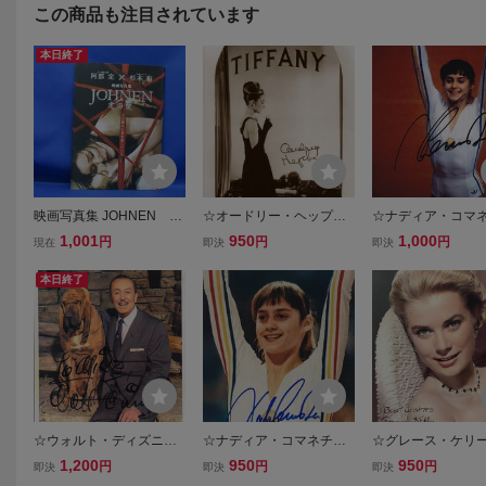
この商品も注目されています
本日終了
映画写真集 JOHNEN 定
☆オードリー・ヘップバ
☆ナディア・コマ
の愛 映画パンフレット
ーン◆サイン入りフォト
サイン入りフォト2◆
1,001
950
1,000
円
円
円
現在
即決
即決
望月六郎.監督/武知鎮
◆25ｘ20cm☆
20㎝☆
典.原作脚本/杉本彩.他出
本日終了
演 チラシ付き/52814
☆ウォルト・ディズニー
☆ナディア・コマネチ◆
☆グレース・ケリ
◆サイン入りフォトAA26
サイン入りフォト◆25x2
イン入りフォトSG9
1,200
950
950
円
円
円
即決
即決
即決
◆25x20cm☆
0cm☆
5x20cm☆