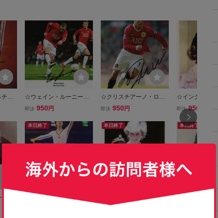
ネチ◆
☆ウェイン・ルーニー◆
☆クリスチアーノ・ロナ
☆イングリッド
25x
サイン入りフォト◆25x2
ウド◆サイン入りフォトS
マン◆サイン入
950
950
950
円
円
円
即決
即決
即決
0cm☆
G65◆25x20㎝☆
◆25x20cm☆
本日終了
本日終了
本日終了
ー◆サ
☆ナディア・コマネチ◆
☆ダイアナ妃◆サイン入
☆チャールズ・
5◆2
サイン入りフォト3◆25
りフォト◆2枚セット◆2
リン◆サイン入
1,000
1,500
950
円
円
円
即決
即決
即決
ｘ20㎝☆
5x20cm☆
◆25x20cm☆