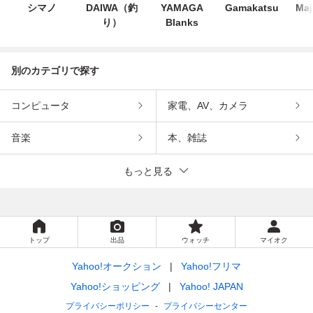
シマノ
DAIWA（釣
YAMAGA
Gamakatsu
Maj
り）
Blanks
別のカテゴリで探す
コンピュータ
家電、AV、カメラ
音楽
本、雑誌
もっと見る
トップ
出品
ウォッチ
マイオク
Yahoo!オークション
Yahoo!フリマ
Yahoo!ショッピング
Yahoo! JAPAN
プライバシーポリシー
プライバシーセンター