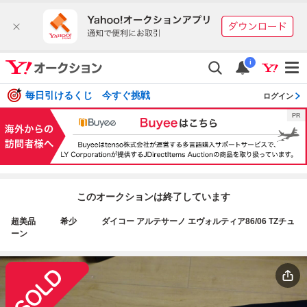
i
毎日引けるくじ 今すぐ挑戦
ログイン
このオークションは終了しています
超美品 希少 ダイコー アルテサーノ エヴォルティア86/06 TZチュ
ーン