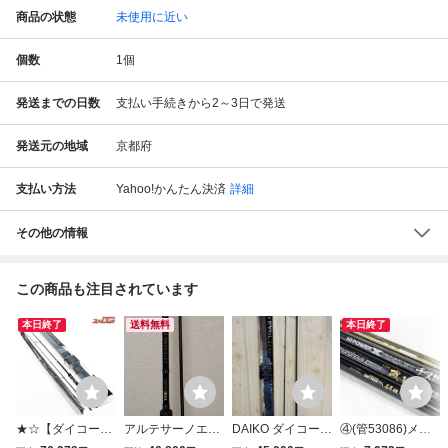
商品の状態
未使用に近い
個数
1
個
発送までの日数
支払い手続きから2～3日で発送
発送元の地域
京都府
支払い方法
Yahoo!かんたん決済
詳細
その他の情報
この商品も注目されています
本日終了
送料無料
本日終了
★☆【ダイコー】
アルテサーノエヴ
DAIKO ダイコー
④(管53086)メー
タイドマーク アル
ォルティア tzチ
TMAES103/08 AR
カー磯竿 4本セッ