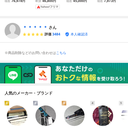
76,978
46,800
45,000
7,973
現在
円
即決
円
現在
円
現在
円
テサーノ エヴォル
ューン103/08
TESANO EVOLTI
ト シマノ 鱗海 ス
Yahoo!フリマ
ティア TMAE93/0
A アルテサーノエ
ペシャル 06-530
6 TZチューン トル
ヴォルティア タ
ダイワ アモルファ
ザイト DAIKO シ
イドマーク
スウィスカー磯 1
ーバス イナダ K_1
号53フカセ ダイ
＊ ＊ ＊ ＊ ＊
さん
93★☆v48291
コー 他
評価
3484
本人確認済
※商品削除などのお問い合わせは
こちら
人気のメーカー・ブランド
1
2
3
4
5