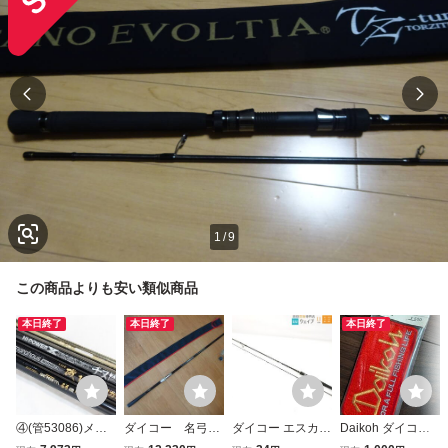
1
/
9
この商品よりも安い類似商品
本日終了
本日終了
本日終了
④(管53086)メー
ダイコー 名弓
ダイコー エスカペ
Daikoh ダイコー
カー磯竿 4本セッ
v2 磯 ０６－５
ード ESP-86H
ワッペン FOR A F