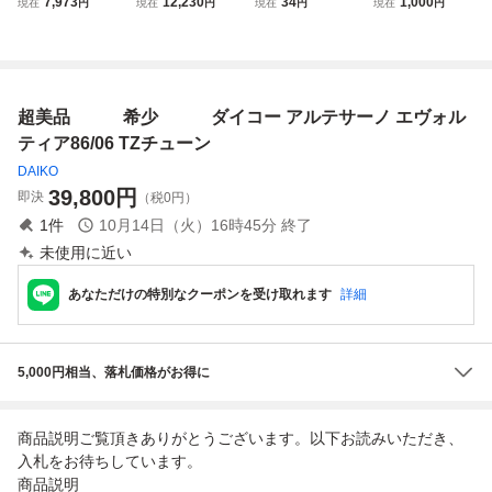
7,973
12,230
34
1,000
現在
円
現在
円
現在
円
現在
円
ト シマノ 鱗海 ス
３ 定価約\30,00
ULL FISHING LIF
ペシャル 06-530
0 美品
E レッド
ダイワ アモルファ
スウィスカー磯 1
号53フカセ ダイ
超美品 希少 ダイコー アルテサーノ エヴォル
コー 他
ティア86/06 TZチューン
DAIKO
39,800
円
即決
（税0円）
1
件
10月14日（火）16時45分
終了
未使用に近い
あなただけの特別なクーポンを受け取れます
詳細
5,000円相当、落札価格がお得に
商品説明ご覧頂きありがとうございます。以下お読みいただき、
入札をお待ちしています。
商品説明