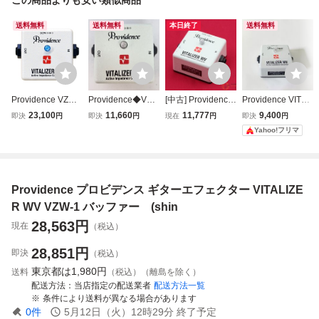
送料無料
送料無料
本日終了
送料無料
Providence VZW-
Providence◆VZW
[中古] Providence
Providence VITALI
1 VITALIZER WV
-1 VITALIZER WV/
VITALIZER WV VZ
ZER VZW-1
23,100
11,660
11,777
9,400
即決
円
即決
円
現在
円
即決
円
エフェクター
バッファーペダル/
W-1 バッファー 入
Yahoo!フリマ
本体のみ
力信号をローイン
ピーダンスに変換
し音もクリアに！
[NMW19]【阿倍野
Providence プロビデンス ギターエフェクター VITALIZE
店在庫】
R WV VZW-1 バッファー (shin
28,563
円
現在
（税込）
28,851
円
即決
（税込）
東京都は
1,980円
送料
（税込）（離島を除く）
配送方法
当店指定の配送業者
配送方法一覧
条件により送料が異なる場合があります
0
件
5月12日（火）12時29分
終了予定