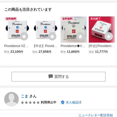
この商品も注目されています
送料無料
送料無料
本日終了
Providence VZW-
【中古】Providen
Providence◆VZW
[中古] Providence
1 VITALIZER WV
ce プロビデンス
-1 VITALIZER WV/
VITALIZER WV VZ
23,100
27,656
11,660
11,777
即決
円
現在
円
即決
円
現在
円
エフェクター
ギターエフェクタ
バッファーペダル/
W-1 バッファー 入
ー VITALIZER WV
本体のみ
力信号をローイン
VZW-1 バッファー
ピーダンスに変換
し音もクリアに！
[NMW19]【阿倍野
質問する
店在庫】
こま
さん
利用停止中
本人確認済
ニュースレター配信登録