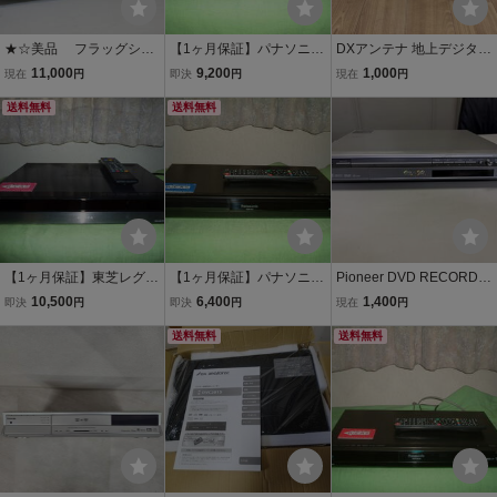
★☆美品 フラッグシッ
【1ヶ月保証】パナソニッ
DXアンテナ 地上デジタル
プモデル 動作品！TOSHI
ク DMR-BRT220 HDD/
チューナー内蔵ビデオ一
11,000
9,200
1,000
現在
円
即決
円
現在
円
BA 東芝 RD-Z1 ＨＤ
DVD/Blu-ray/レコーダ
体型DVDレコーダー DXR
Ｄ＆ＤＶＤビデオレコー
送料無料
ー シングルチューナ
送料無料
160V
ダー オーバーホール
ー 500GB 新品リモコ
済！７日間保証☆★
ン B-CASカード付
【1ヶ月保証】東芝レグ
【1ヶ月保証】パナソニッ
Pioneer DVD RECORDE
ザ DBR-Z150 HDD/DV
ク DMR-XE1 HDD/DVD/
R DVR-515H-S HDD/DV
10,500
6,400
1,400
即決
円
即決
円
現在
円
D/Blu-ray/ブルーレイ/レコ
レコーダー シングルチ
Dレコーダー 本体のみ
ーダー ２番組同時録
ューナー 160GB 新品
送料無料
送料無料
画 750GB 純正リモコ
リモコン B-CASカード
ン B-CASカード付き
付