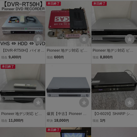
本日終了
本日終了
【DVR-RT50H】パイオニ
Pioneer 地デジ対応 ビデ
Pioneer 地デジ対応 ビデ
ア VHSとDVDとHDD再生
オ一体型DVD/HDDレコー
オ一体型DVD/HDDレコー
9,400
600
8,800
現在
円
現在
円
現在
円
すべてOK リモコン付 貴
ダー DVR-RT700D 用ア
ダー DVR-RT700D 中古
重なデッキ ビデオ一体型
本日終了
ナログポート基板 中古動
品R1403
HDD/DVDレコ―ダ―
作品C152
Pioneer 地デジ対応 ビデ
爆買【中古】Pioneer パ
【O-6029】SHARP シャ
オ一体型DVD/HDDレコー
イオニア ビデオ一体型 H
ープ HDD DVD ビデオ一
11,000
18,000
1
現在
円
即決
円
現在
円
ダー DVR-RT700D 純正
DD＆DVDレコーダー ス
体型レコーダー DV-ACV5
リモコン付 中古品R758
グレコ DVR-RT700D リ
本日終了
2 通電確認済み コレクシ
モコンなし
ョン 長期保管品 カード入