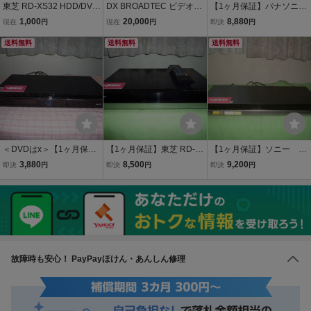
東芝 RD-XS32 HDD/DVD
DX BROADTEC ビデオ一
【1ヶ月保証】パナソニッ
ビデオレコーダー
体型DVDレコーダー DVC
ク DMR-BR570 HDD/D
1,000
20,000
8,880
現在
円
現在
円
即決
円
2015 リモコン 取説
VD/Blu-ray/レコーダー
送料無料
付 VHS DVD ダビング
送料無料
シングルチューナー 320
送料無料
GB 新品リモコン B-C
ASカード付
＜DVDはx＞【1ヶ月保
【1ヶ月保証】東芝 RD-B
【1ヶ月保証】ソニー B
証】シャープ BD-HDW73
Z700 HDD/DVD/レコー
DZ-AT350S HDD/DVD/
3,880
8,500
9,200
即決
円
即決
円
即決
円
HDD/DVD/レコーダ
ダー ２番組同時録画 5
Blu-ray/レコーダー シン
ー ２番組同時録画 320
00GB 純正リモコン B-
グルチューナー 500GB
GB B-CASカード付き
CASカード付き
新品リモコン B-CAS
カード付
故障時
も安心！ PayPayほけん・あんしん修理