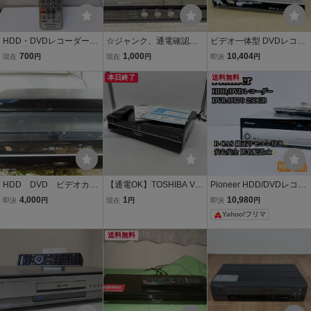
HDD・DVDレコーダーリ
☆ジャンク、通電確認済
ビデオ一体型 DVDレコー
モコン パイオニア VX
み☆SHARP DV-ACV52 V
ダー 【中古】動作保証 Pa
700
1,000
10,404
現在
円
現在
円
即決
円
X2966 Pioneer
HS一体型HDDレコーダー
nasonic パナソニック DM
DVD/VHS/HDD
本日終了
R-EH75V HDD内蔵 ビデ
送料無料
オデッキ / 517168
HDD DVD ビデオカセ
【通電OK】TOSHIBA VT
Pioneer HDD/DVDレコー
ットレコーダー
R一体型HDD&DVDビデ
ダー DVR-DT70 250GB
4,000
1
10,980
即決
円
現在
円
即決
円
オレコーダー D-W250K T
付属多数 パイオニア
Yahoo!フリマ
64-4
送料無料