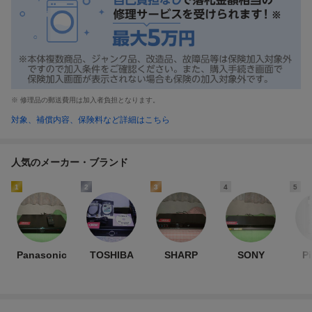
※ 修理品の郵送費用は加入者負担となります。
対象、補償内容、保険料など詳細はこちら
人気のメーカー・ブランド
1
2
3
4
5
Panasonic
TOSHIBA
SHARP
SONY
P