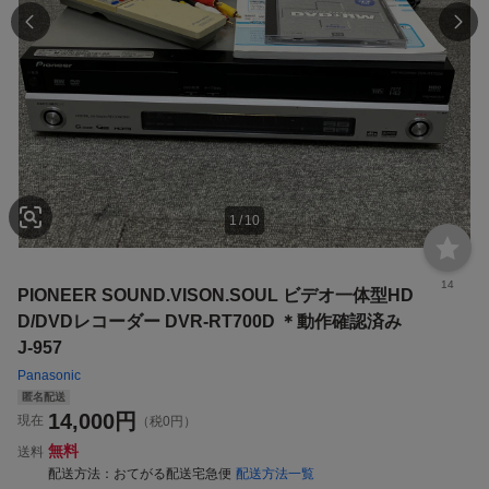
1
/
10
14
PIONEER SOUND.VISON.SOUL ビデオ一体型HD
D/DVDレコーダー DVR-RT700D ＊動作確認済み
J-957
Panasonic
匿名配送
14,000
円
現在
（税0円）
無料
送料
配送方法
おてがる配送宅急便
配送方法一覧