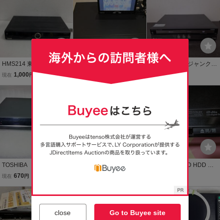
り
HMS214 東芝 TOSHIBA
東芝 HDD&DVDビデオレ
送料1150円～ ジャンク
HDD DVDビデオレコーダ
コーダー RD-X5
通電のみ確認済み SHARP
1,000
2,500
1,500
現在
円
現在
円
現在
円
ー RD-E1004K レコーダ
HDD搭載 ビデオ一体 DV
ー 動作未確認 現状品
Dレコーダー DV-ACV52
SN.7477827 管理S
TOSHIBA 東芝 RD-R10
Rh02 パナ DMR-BZT830
Panasonic DVD HDD レ
0 HDD&DVDビデオレ
3TB BD/DVD/HDDレコー
コーダー
670
19,500
1,000
現在
円
即決
円
現在
円
コーダー 通電のみ 【ジ
ダー 中古動作品
ャンク品】〈2〉
close
Go to Buyee site