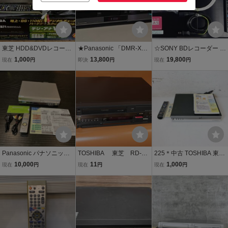
東芝 HDD&DVDレコーダ
★Panasonic 「DMR-XP2
☆SONY BDレコーダー B
ー RD-XD71
0V」★ HDD 250GB VHS
DZ-AX2000 2番組同時録
1,000
13,800
19,800
現在
円
即決
円
現在
円
一体型ビデオデッキ、DV
画/HDD容量2TB/DV端子
Dレコーダー リモコンHD
有り/S映像端子有り/ビデ
MI 付キ ★【 動作保証
オ映像の取込みに便利/
品】2006年製
少々難あり/激安！
Panasonic パナソニック
TOSHIBA 東芝 RD-W
225＊中古 TOSHIBA 東芝
DIGA HDD(200GB)内蔵
300 一体型VHS/HDD/DV
RD-E300 HDD&DVDビデ
10,000
11
1,000
現在
円
現在
円
現在
円
ダビング機能搭載 VHS ビ
D/ビデオレコーダー DV
オレコーダー VARDIA ヴ
デオ一体型 DVDレコーダ
Dレコーダー 再生確認
ァルディア ジャンク 説明
ー DMR-EH73V 動作確認
済み
書 リモコン付き 通電確認
済
済み＊