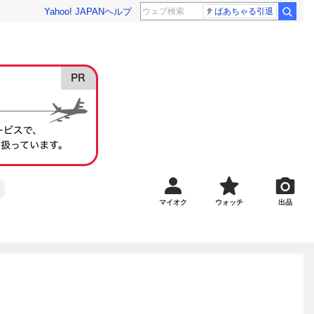
Yahoo! JAPAN
ヘルプ
ばあちゃる引退
マイオク
ウォッチ
出品
ク