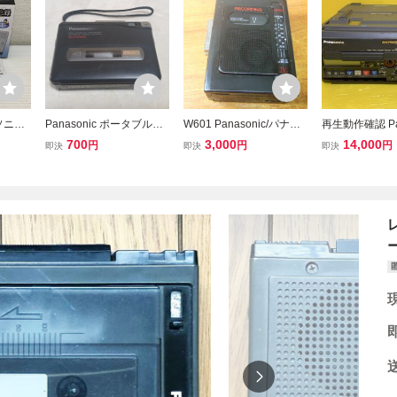
ナソニッ
Panasonic ポータブルカ
W601 Panasonic/パナソ
再生動作確認 Pan
Ｃレコー
セットレコーダー RQ-L2
ニック ポータブルカセッ
パナソニック AJ
700
3,000
14,000
円
円
円
即決
即決
即決
音 カセ
30 パナソニック カセット
トレコーダー RX-FS8 カ
ジタルビデオカ
ン【2
プレーヤー 再生 松下電器
セットプレーヤー 本体
コーダー DVCP
単３電池 動作未確認 中古
未確認 中古 ジャンク
源アダプタなし
送料無料 6
扱 a6052908