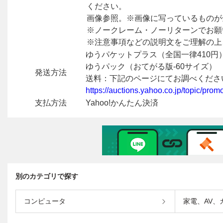
別のカテゴリで探す
コンピュータ
家電、AV、