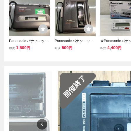
Panasonic パナソニック
Panasonic パナソニック
★Panasonic パ
ミニカセットレコーダー
カセットレコーダー RQ-L
ク RR-SR350 Ｉ
1,500
500
4,400
円
円
円
即決
即決
即決
RQ-L230 録音／再生 昭和
344 再生 録音 昭和レトロ
ダー ワンタッチ集
レトロ オーディオ 再生○
オーディオ ジャンク品
ットテープ型デザイ
0559591】