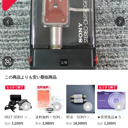
1
/
6
この商品よりも安い類似商品
もうすぐ終了
送料無料
もうすぐ終了
0627 SONY ソニ
送料無料！SONY
即決 SONYソニ
★実用美品★ SO
ー ビデオカメラ
ソニー MC PROT
ー MC型カートリ
NY ソニー SONY
3,100
2,980
18,500
1,200
現在
円
即決
円
即決
円
現在
円
ハンディカム DC
ECTOR VF-49MP
ッジ用 昇圧トラン
Cyber-shot DSC-