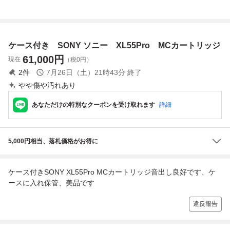
R-SR62 動作未確
AM 49mm 元箱・
ス HA-T10 ■送料
WX30 6092557 ★
認 バッテリー ソ
ケース付 #260711
180円~
動作OK★ #i9884
フトケース付き
03
ケース付き SONY ソニー XL55Pro MCカートリッジ
61,000
円
現在
（税0円）
2
件
7月26日（土）21時43分
終了
やや傷や汚れあり
あなただけの特別なクーポンを受け取れます
詳細
5,000円相当、落札価格がお得に
ケース付きSONY XL55Pro MCカートリッジ音出し良好です、ケ
ースに入れ保管、美品です
違反報告