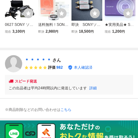
0627 SONY ソニ
送料無料！SONY
即決 SONYソニ
★実用美品★ SO
ー ビデオカメラ
ソニー MC PROT
ー MC型カートリ
NY ソニー SONY
3,100
2,980
18,500
1,200
現在
円
即決
円
即決
円
現在
円
ハンディカム DC
ECTOR VF-49MP
ッジ用 昇圧トラン
Cyber-shot DSC-
R-SR62 動作未確
AM 49mm 元箱・
ス HA-T10 ■送料
WX30 6092557 ★
認 バッテリー ソ
ケース付 #260711
180円~
動作OK★ #i9884
フトケース付き
03
＊ ＊ ＊ ＊ ＊
さん
評価
982
本人確認済
スピード発送
この出品者は平均24時間以内に発送しています
詳細
※商品削除などのお問い合わせは
こちら