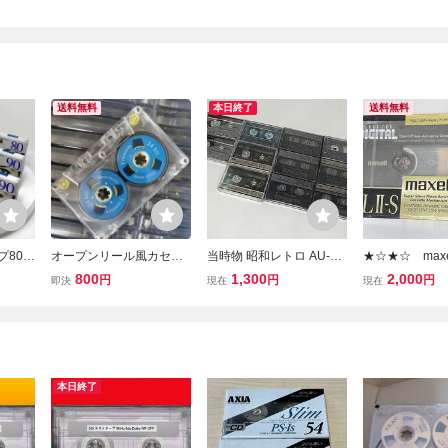
送料無料
本日終了
送料無料
プ80m
オープンリール風カセッ
当時物 昭和レトロ AU-Ⅳ
★☆★☆ maxe
 maxel
トテープ新品カセットテ
X 46 2個 60 2個 80 90 各
S 60 カセ
800
1,300
2,000
円
円
円
即決
現在
現在
in x1
ープケース付
1個 PS-Ⅳ 54 80 各1個 等
☆★☆★
本
11個おまとめ METAL PO
SITION カセットテープ
録音済み
本日終了