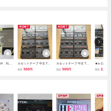
本日終了
本日終了
ll XLⅡ-
カセットテープ 中古 TDK
カセットテープ 中古 TDK
★a-122
ットテープ
SR 8本セット 消磁処理済
SR 8本セット 消磁処理済
ジ のみ カ
500
500
2,080
円
円
現在
現在
現在
み
カセット TDK
ell AXIA
み まとめて 
送料無料
送料無料