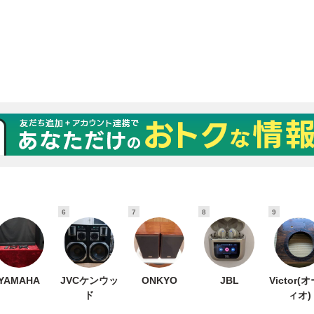
6
7
8
9
YAMAHA
JVCケンウッ
ONKYO
JBL
Victor(
ド
ィオ)