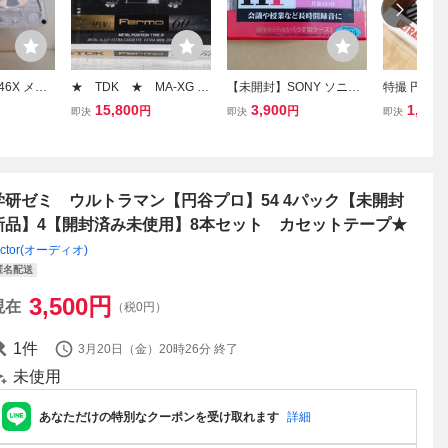
 46X メタ
★ TDK ★ MA-XG Fe
【未開封】SONY ソニー
特撮 円谷プ
カセットテ
rmo 60分 カセットテ
カセットテープ HF120分
ン ウルト
15,800
3,900
1,000
円
円
即決
即決
即決
リール風
ープ メタルテープ 【
10巻パック (10C-120HF
ウルトラ怪獣
MA-XG60F 】
A) ノーマルポジション T
人 iPhone1
YPE1 オーディオ機器 当
ケース 4562
時物
学研ゼミ ウルトラマン【円谷プロ】54 4パック【未開封
新品】4【開封済み未使用】8本セット カセットテープ★
ictor(オーディオ)
匿名配送
3,500
円
現在
（税0円）
1
件
3月20日（金）20時26分
終了
未使用
あなただけの特別なクーポンを受け取れます
詳細