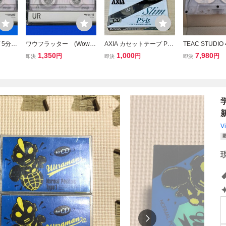
5分 3
ワウフラッター (Wow &
AXIA カセットテープ PS-I
TEAC STUDIO
R OFF
Flutter) テストテープ
s 54分 2本セット 未開封
ルポジション 
1,350
1,000
7,980
円
円
円
即決
即決
即決
緑 カセッ
カセットテープ 5分 TE
ノーマルポジション アク
ープ オープン
PE
ST TAPE 3KHz 0dB
シア
Dolby NR OFF Maxell TY
PE 1
V