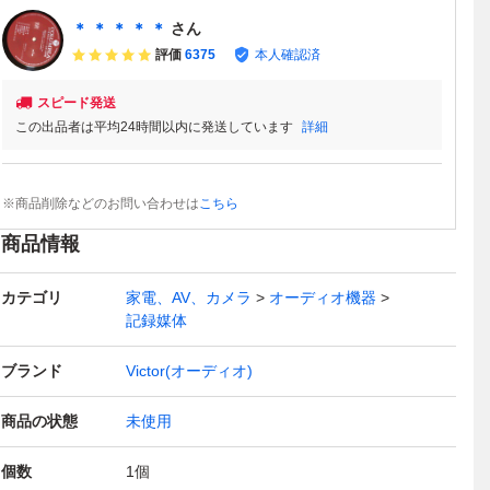
＊ ＊ ＊ ＊ ＊
さん
評価
6375
本人確認済
スピード発送
この出品者は平均24時間以内に発送しています
詳細
※商品削除などのお問い合わせは
こちら
商品情報
カテゴリ
家電、AV、カメラ
オーディオ機器
記録媒体
ブランド
Victor(オーディオ)
商品の状態
未使用
個数
1
個