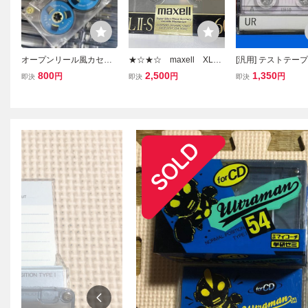
オープンリール風カセッ
★☆★☆ maxell XLⅡ-
[汎用] テストテープ 
トテープ新品カセットテ
S 60 カセットテープ
15Hz 0dB Dolby N
800
2,500
1,350
円
円
円
即決
即決
即決
ープケース付
☆★☆★
Maxell TYPE 1 
トテープ TEST TA