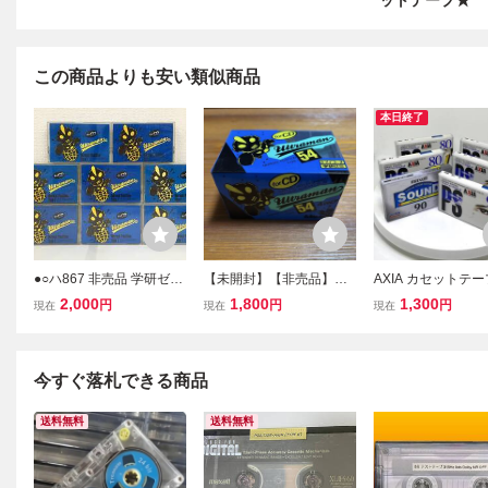
ットテープ★
この商品よりも安い類似商品
本日終了
●○ハ867 非売品 学研ゼミ
【未開封】【非売品】学
AXIA カセットテー
ファンシー カセットテー
研 ウルトラマン カセット
in x 3 / 90min x 2
2,000
1,800
1,300
円
円
円
現在
現在
現在
プ Ultraman/54 8本セット
テープ ノーマルポジショ
lカセットテープ 90m
○●
ン 54分 4巻セット 当時物
未使用/未開封 6
今すぐ落札できる商品
送料無料
送料無料