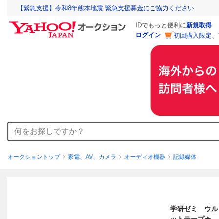
【緊急支援】令和8年熊本地震 緊急支援募金にご協力ください
IDでもっと便利に
新規取得
ログイン
初回購入限定、
オークショントップ
家電、AV、カメラ
オーディオ機器
記録媒体
学研ゼミ ウル