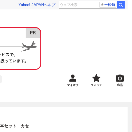
Yahoo! JAPAN
ヘルプ
一松旬
マイオク
ウォッチ
出品
8本セット カセ