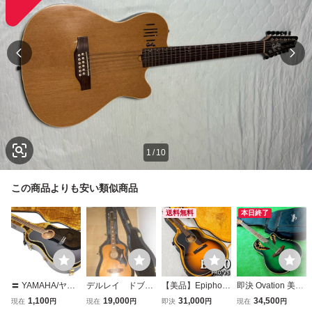
1
/
10
この商品よりも安い類似商品
送料無料
本日終了
〓 YAMAHA/ヤマ
デルレイ ドブ12
【美品】Epiphon
即決 Ovation 美色
ハ エレアコ APX-
弦ギター ＮＷ10
e EL-00 PRO/VS
エレアコギター 程
1,100
19,000
31,000
34,500
現在
円
現在
円
即決
円
現在
円
85 難あり ハード
0 美品Ｋyairiハー
エレアコ 6弦 ハー
度良好 オベーショ