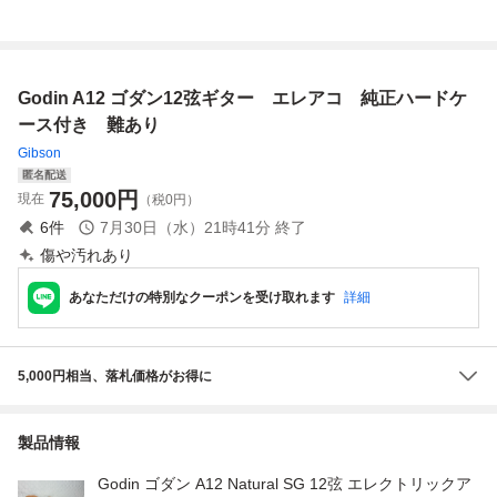
ケース付 ギター ε
ドケース付 少々
ドケース
ン製アコースティ
難あり ジャパン
ックギター Appla
ビンテージ
use 緑グリーン 整
備調整済 アコギ純
Godin A12 ゴダン12弦ギター エレアコ 純正ハードケ
正ケース付属
ース付き 難あり
Gibson
匿名配送
75,000
円
現在
（税0円）
6
件
7月30日（水）21時41分
終了
傷や汚れあり
あなただけの特別なクーポンを受け取れます
詳細
5,000円相当、落札価格がお得に
製品情報
Godin ゴダン A12 Natural SG 12弦 エレクトリックア