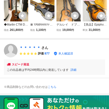
◆Martin CTM D-1
〓 YAMAHA/ヤマ
デルレイ ドブ12
【美品】Epiphon
2E KOA エレアコ
ハ エレアコ APX-
弦ギター ＮＷ10
e EL-00 PRO/VS
261,800
1,100
19,000
31,000
現在
円
現在
円
現在
円
即決
円
ギター 弦楽器 ソ
85 難あり ハード
0 美品Ｋyairiハー
エレアコ 6弦 ハー
フトケース付き 中
ケース付 ギター ε
ドケース付 少々
ドケース
古◆21083★
難あり ジャパン
ビンテージ
＊ ＊ ＊ ＊ ＊
さん
評価
877
本人確認済
スピード発送
この出品者は平均24時間以内に発送しています
詳細
※商品削除などのお問い合わせは
こちら