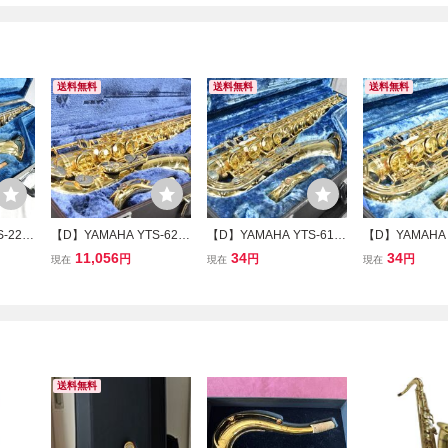
送料無料
送料無料
送料無料
-22
【D】YAMAHA YTS-62
【D】YAMAHA YTS-61
【D】YAMAHA 
4614
テナーサックス ヤマハ 33
テナーサックス ヤマハ 33
テナーサックス 
11,056
34
34
円
円
円
現在
現在
現在
15137【送料無料】
43752【送料無料】
3342902【送
送料無料