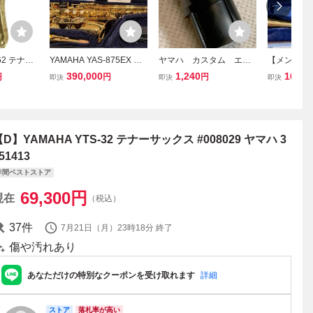
-62 テナー
YAMAHA YAS-875EX ア
ヤマハ カスタム エン
【メンテナ
 木管 楽
ルトサックス ヤマハ カス
ドプラグ テナーサック
AHA ヤマハ
390,000
1,240
164,0
円
円
円
即決
即決
即決
1147803
タムEX 田中靖人先生選定
ス YAMAHA TENOR SA
ーバス トロ
品
X 新品
-844 ハ
【D】YAMAHA YTS-32 テナーサックス #008029 ヤマハ 3
51413
年間ベストストア
69,300
円
現在
（税込）
37
件
7月21日（月）23時18分
終了
傷や汚れあり
あなただけの特別なクーポンを受け取れます
詳細
ストア
落札率が高い