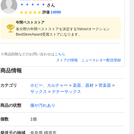
＊ ＊ ＊ ＊ ＊
さん
評価
14090
年間ベストストア
各分野の年間ベストストアを決定するYahoo!オークション
BestStoreAward受賞ストアになります。
※商品削除などのお問い合わせは
こちら
ストアの情報
ニュースレター配信登録
商品情報
カテゴリ
ホビー、カルチャー
楽器、器材
管楽器
サックス
テナーサックス
商品の状態
傷や汚れあり
個数
1
個
発送元の地域
奈良県 橿原市