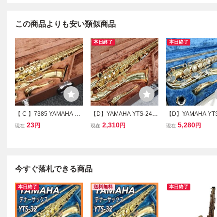
この商品よりも安い類似商品
本日終了
本日終了
【 C 】7385 YAMAHA YT
【D】YAMAHA YTS-24
【D】YAMAHA YTS
S-32 #011588 テナーサ
テナーサックス #001540
テナーサックス #00
23
2,310
5,280
円
円
円
現在
現在
現在
ックス ヤマハ 3364398
ヤマハ 3348167
ヤマハ 3348257
今すぐ落札できる商品
本日終了
送料無料
本日終了