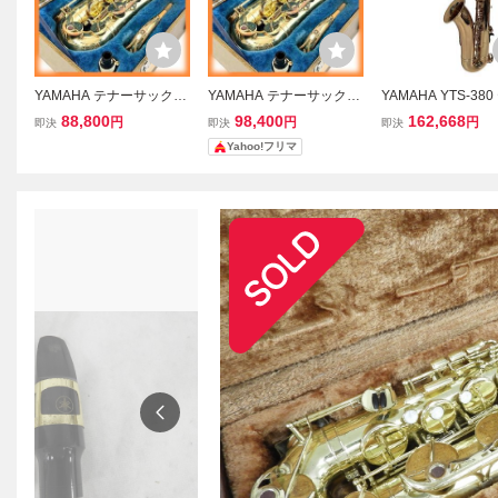
YAMAHA テナーサックス
YAMAHA テナーサックス
YAMAHA YTS-38
YTS-32 管楽器 ヤマハ ケ
YTS-32 管楽器 ヤマハ ケ
サックス ヤマハ 管
88,800
98,400
162,668
円
円
円
即決
即決
即決
ース付 オーケストラ YTS
ース付 オーケストラ YTS
中古 美品 F114501
Yahoo!フリマ
32 サックス 吹奏楽 アン
32 サックス 吹奏楽 アン
サンブル
サンブル