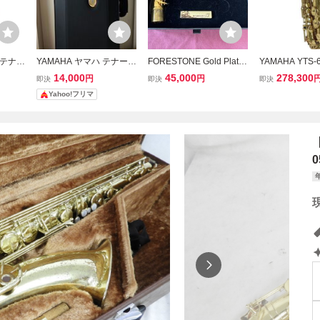
0 テナー
YAMAHA ヤマハ テナーサ
FORESTONE Gold Plate
YAMAHA YTS
楽器
ックス用 セミハードケー
d Tenor Neck フォレスト
サックス 初期型
14,000
45,000
278,300
円
円
即決
即決
即決
68
ス 日本製
ーン テナーサックス用ネ
器 ヤマハ 中古 Y
Yahoo!フリマ
ック 金メッキ クラシック
3
ネック SELMER YAMAH
A ヤマハ セルマー
0