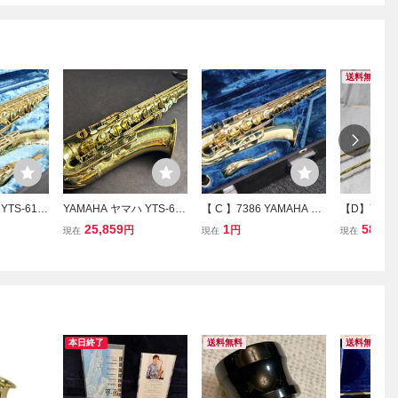
送料無料
YTS-61
YAMAHA ヤマハ YTS-61
【 C 】7386 YAMAHA YT
【D】YAMAH
ヤマハ ②
テナーサックス
S-31 #1735 テナーサック
GOR テナ
25,859
1
58,85
円
円
現在
現在
現在
料無料】
ス ヤマハ 3266444
ーン ヤマハ X
6【送料無
本日終了
送料無料
送料無料